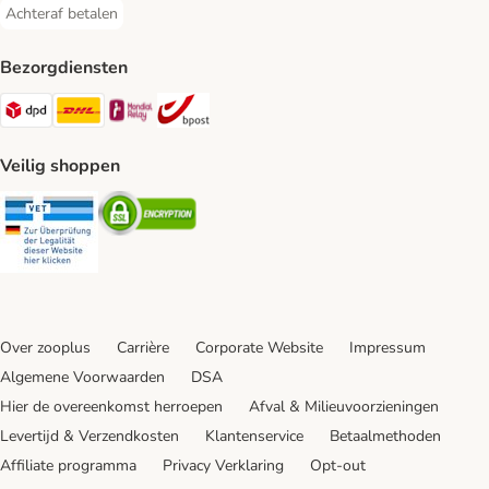
Achteraf betalen
Achteraf betalen Payment Method
Bezorgdiensten
Dpd Shipping Method
DHL Shipping Method
Mondial Relay Shipping Method
bpost Shipping Method
Veilig shoppen
Security
Security
Over zooplus
Carrière
Corporate Website
Impressum
Algemene Voorwaarden
DSA
Hier de overeenkomst herroepen
Afval & Milieuvoorzieningen
Levertijd & Verzendkosten
Klantenservice
Betaalmethoden
Affiliate programma
Privacy Verklaring
Opt-out