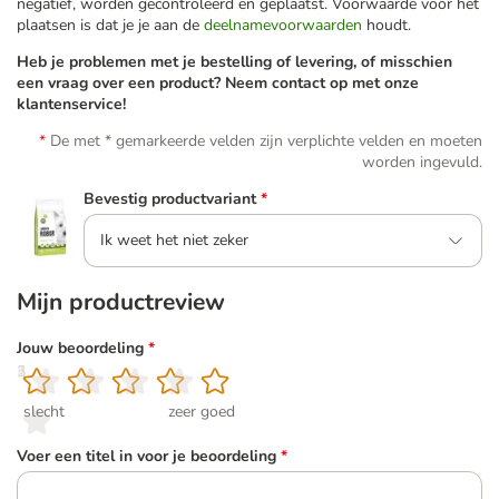
negatief, worden gecontroleerd en geplaatst. Voorwaarde voor het
plaatsen is dat je je aan de
deelnamevoorwaarden
houdt.
Heb je problemen met je bestelling of levering, of misschien
een vraag over een product? Neem contact op met onze
klantenservice!
De met * gemarkeerde velden zijn verplichte velden en moeten
worden ingevuld.
Bevestig productvariant
*
Ik weet het niet zeker
Mijn productreview
Jouw beoordeling
*
1
2
3
4
5
slecht
zeer goed
Voer een titel in voor je beoordeling
*