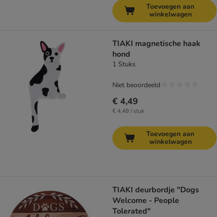
Toevoegen aan
winkelwagen
TIAKI magnetische haak
hond
1 Stuks
Niet beoordeeld
€ 4,49
€ 4,49 / stuk
Toevoegen aan
winkelwagen
TIAKI deurbordje "Dogs
Welcome - People
Tolerated"