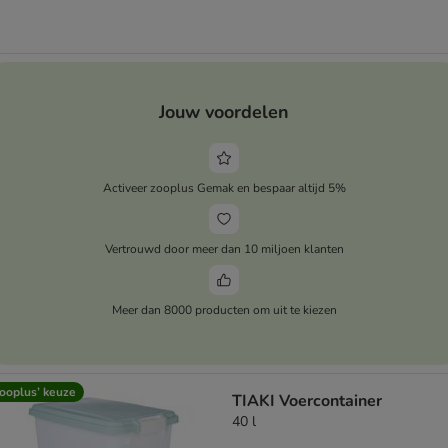
Jouw voordelen
Activeer zooplus Gemak en bespaar altijd 5%
Vertrouwd door meer dan 10 miljoen klanten
Meer dan 8000 producten om uit te kiezen
ooplus’ keuze
TIAKI Voercontainer
40 l