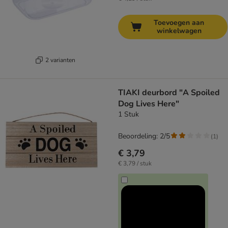
Toevoegen aan
winkelwagen
2 varianten
TIAKI deurbord "A Spoiled
Dog Lives Here"
1 Stuk
Beoordeling: 2/5
(
1
)
€ 3,79
€ 3,79 / stuk