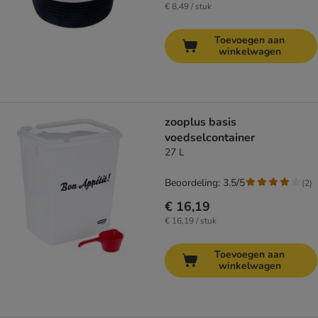
€ 8,49 / stuk
Toevoegen aan
winkelwagen
zooplus basis
voedselcontainer
27 L
Beoordeling: 3.5/5
(
2
)
€ 16,19
€ 16,19 / stuk
Toevoegen aan
winkelwagen