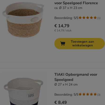
voor Speelgoed Florence
ca. Ø 37 x H 23 cm
Beoordeling: 5/5
(
1
)
€ 14,79
€ 14,79 / stuk
Toevoegen aan
winkelwagen
TIAKI Opbergmand voor
Speelgoed
Ø 27 x H 24 cm
Beoordeling: 5/5
(
3
)
€ 8,49