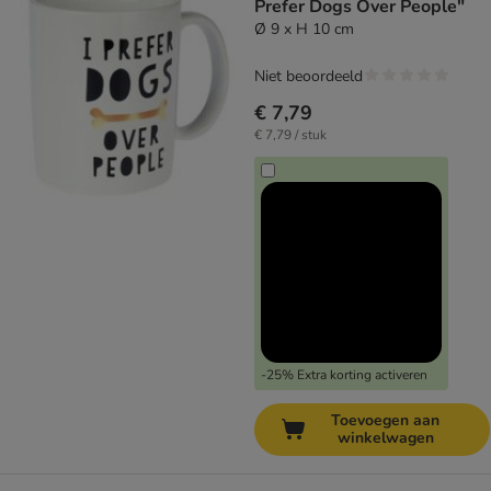
Prefer Dogs Over People"
Ø 9 x H 10 cm
Niet beoordeeld
€ 7,79
€ 7,79 / stuk
-25% Extra korting activeren
Toevoegen aan
winkelwagen