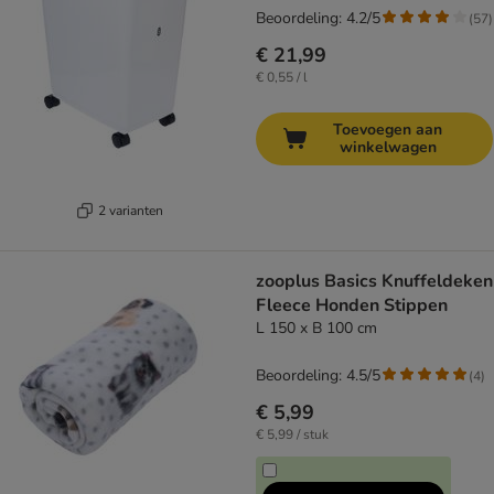
Beoordeling: 4.2/5
(
57
)
€ 21,99
€ 0,55 / l
Toevoegen aan
winkelwagen
2 varianten
zooplus Basics Knuffeldeken
Fleece Honden Stippen
L 150 x B 100 cm
Beoordeling: 4.5/5
(
4
)
€ 5,99
€ 5,99 / stuk