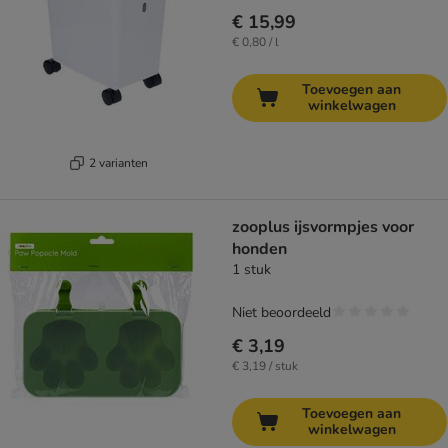
€ 15,99
€ 0,80 / l
Toevoegen aan
winkelwagen
2 varianten
zooplus ijsvormpjes voor
honden
1 stuk
Niet beoordeeld
€ 3,19
€ 3,19 / stuk
Toevoegen aan
winkelwagen