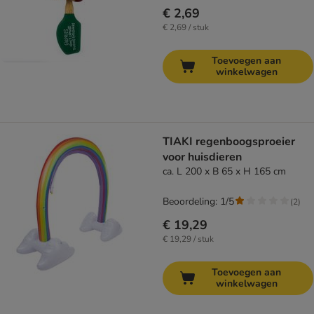
€ 2,69
€ 2,69 / stuk
Toevoegen aan
winkelwagen
TIAKI regenboogsproeier
voor huisdieren
ca. L 200 x B 65 x H 165 cm
Beoordeling: 1/5
(
2
)
€ 19,29
€ 19,29 / stuk
Toevoegen aan
winkelwagen