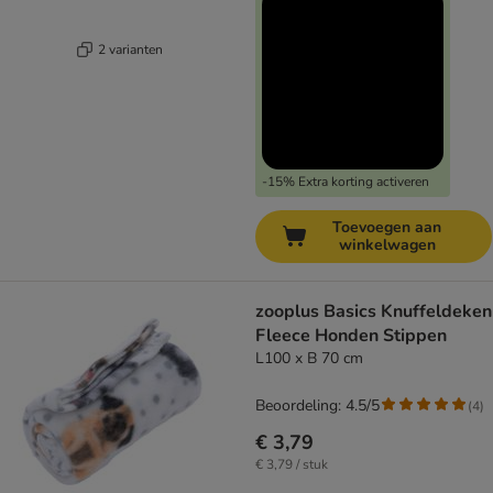
2 varianten
-15% Extra korting activeren
Toevoegen aan
winkelwagen
zooplus Basics Knuffeldeken
Fleece Honden Stippen
L100 x B 70 cm
Beoordeling: 4.5/5
(
4
)
€ 3,79
€ 3,79 / stuk