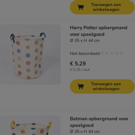
Toevoegen aan
winkelwagen
Harry Potter opbergmand
voor speelgoed
Ø 35 x H 44 cm
Niet beoordeeld
€ 5,29
€ 5,29 / stuk
Toevoegen aan
winkelwagen
Batman opbergmand voor
speelgoed
Ø 35 x H 44 cm