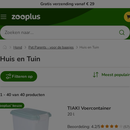
Gratis verzending vanaf € 29
Menu
Zoeken
naar
producten
Hond
Pet Parents - voor de baasjes
Huis en Tuin
Huis en Tuin
Meest populair
Filteren op
1 - 40 van 40 producten
product items have been changed
ooplus’ keuze
TIAKI Voercontainer
20 l
Beoordeling: 4.2/5
(
57
)