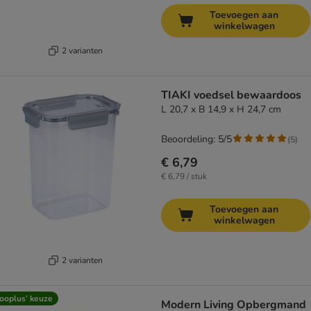
Toevoegen aan
winkelwagen
2 varianten
TIAKI voedsel bewaardoos
L 20,7 x B 14,9 x H 24,7 cm
Beoordeling: 5/5
(
5
)
€ 6,79
€ 6,79 / stuk
Toevoegen aan
winkelwagen
2 varianten
ooplus’ keuze
Modern Living Opbergmand