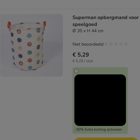
Superman opbergmand voor
speelgoed
Ø 35 x H 44 cm
Niet beoordeeld
€ 5,29
€ 5,29 / stuk
-30% Extra korting activeren