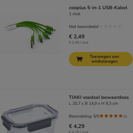
zooplus 5-in-1 USB-Kabel
1 stuk
Niet beoordeeld
€ 2,49
€ 2,49 / stuk
Toevoegen aan
winkelwagen
TIAKI voedsel bewaardoos
L 20,7 x B 14,9 x H 9,3 cm
Beoordeling: 5/5
(
5
)
€ 4,29
€ 4,29 / stuk