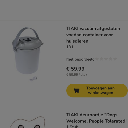
TIAKI vacuüm afgesloten
voedselcontainer voor
huisdieren
13 l
Niet beoordeeld
€ 59,99
€ 59,99 / stuk
Toevoegen aan
winkelwagen
TIAKI deurbordje "Dogs
Welcome, People Tolerated"
1 Stuk