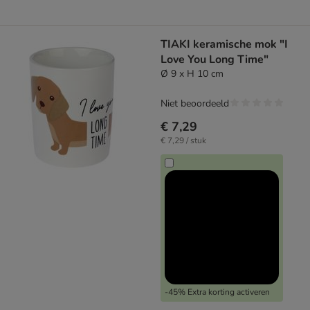
TIAKI keramische mok "I
Love You Long Time"
Ø 9 x H 10 cm
Niet beoordeeld
€ 7,29
€ 7,29 / stuk
-45% Extra korting activeren