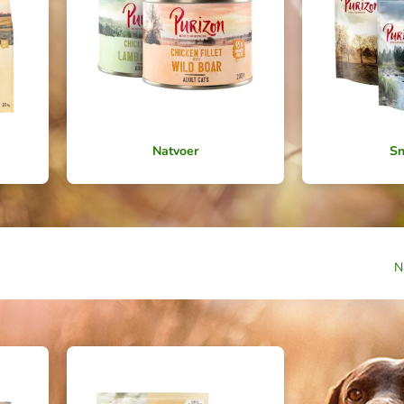
Natvoer
Sn
N