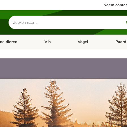
Neem contac
Zoeken
naar
producten
ine dieren
Vis
Vogel
Paard
categorie menu: Apotheek
Open categorie menu: Kleine dieren
Open categorie menu: Vis
Open cat