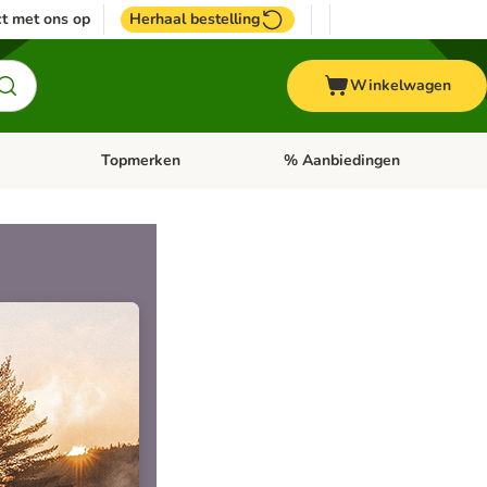
t met ons op
Herhaal bestelling
Winkelwagen
Topmerken
% Aanbiedingen
egorie menu: Vogel
Open categorie menu: Paard
Open categorie menu: Topmerke