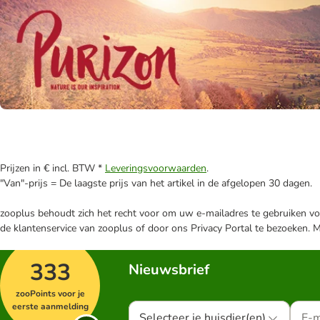
Prijzen in € incl. BTW *
Leveringsvoorwaarden
.
"Van"-prijs = De laagste prijs van het artikel in de afgelopen 30 dagen.
zooplus behoudt zich het recht voor om uw e-mailadres te gebruiken voo
de klantenservice van zooplus of door ons Privacy Portal te bezoeken. 
333
Nieuwsbrief
zooPoints voor je
eerste aanmelding
Selecteer je huisdier(en)