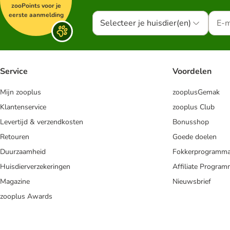
zooPoints voor je
eerste aanmelding
Selecteer je huisdier(en)
Service
Voordelen
Mijn zooplus
zooplusGemak
Klantenservice
zooplus Club
Levertijd & verzendkosten
Bonusshop
Retouren
Goede doelen
Duurzaamheid
Fokkerprogramm
Huisdierverzekeringen
Affiliate Progra
Magazine
Nieuwsbrief
zooplus Awards