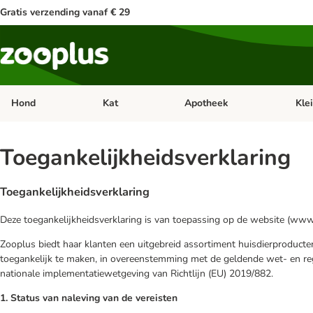
Gratis verzending vanaf € 29
Hond
Kat
Apotheek
Kle
Open categorie menu: Hond
Open categorie menu: Kat
Open 
Toegankelijkheidsverklaring
Toegankelijkheidsverklaring
Deze toegankelijkheidsverklaring is van toepassing op de website (www
Zooplus biedt haar klanten een uitgebreid assortiment huisdierproducte
toegankelijk te maken, in overeenstemming met de geldende wet- en reg
nationale implementatiewetgeving van Richtlijn (EU) 2019/882.
1. Status van naleving van de vereisten