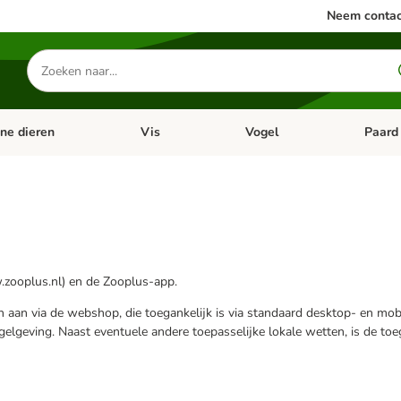
Neem contac
Zoeken
naar
producten
ine dieren
Vis
Vogel
Paard
categorie menu: Apotheek
Open categorie menu: Kleine dieren
Open categorie menu: Vis
Open cat
.zooplus.nl) en de Zooplus-app.
n aan via de webshop, die toegankelijk is via standaard desktop- en mo
elgeving. Naast eventuele andere toepasselijke lokale wetten, is de to