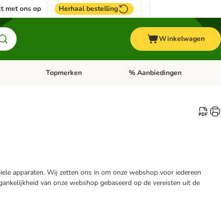
t met ons op
Herhaal bestelling
Winkelwagen
Topmerken
% Aanbiedingen
egorie menu: Vogel
Open categorie menu: Paard
Open categorie menu: Topmerke
biele apparaten. Wij zetten ons in om onze webshop voor iedereen
egankelijkheid van onze webshop gebaseerd op de vereisten uit de