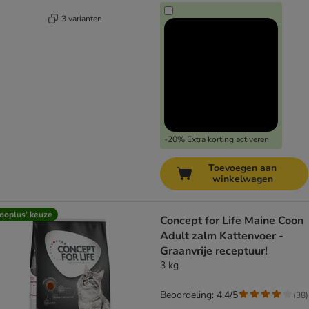
3 varianten
-20% Extra korting activeren
Toevoegen aan
winkelwagen
ooplus’ keuze
Concept for Life Maine Coon
Adult zalm Kattenvoer -
Graanvrije receptuur!
3 kg
Beoordeling: 4.4/5
(
38
)