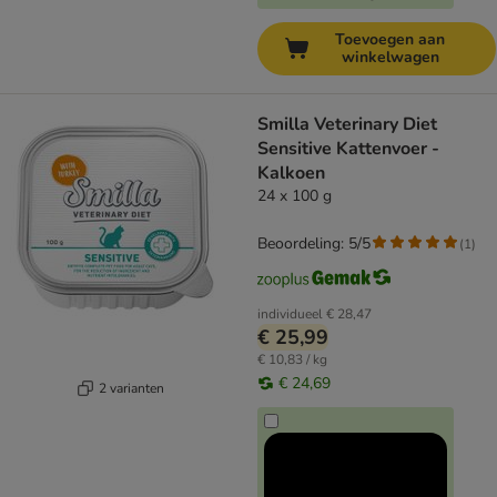
Toevoegen aan
winkelwagen
Smilla Veterinary Diet
Sensitive Kattenvoer -
Kalkoen
24 x 100 g
Beoordeling: 5/5
(
1
)
individueel
€ 28,47
€ 25,99
€ 10,83 / kg
€ 24,69
2 varianten