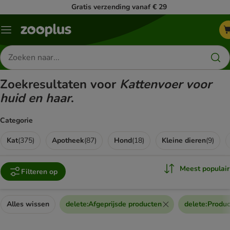
Gratis verzending vanaf € 29
Menu
Zoeken
naar
producten
Zoekresultaten voor
Kattenvoer voor
huid en haar
.
Categorie
Kat
(
375
)
Apotheek
(
87
)
Hond
(
18
)
Kleine dieren
(
9
)
Meest populair
Filteren op
Alles wissen
delete
:
Afgeprijsde producten
delete
:
Produc