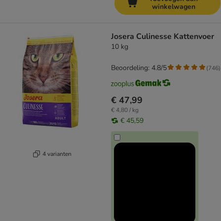
winkelwagen
Josera Culinesse Kattenvoer
10 kg
Beoordeling: 4.8/5
(
746
)
€ 47,99
€ 4,80 / kg
€ 45,59
4 varianten