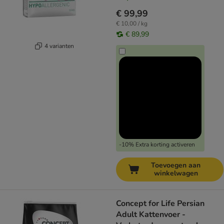
€ 99,99
€ 10,00 / kg
€ 89,99
4 varianten
-10% Extra korting activeren
Toevoegen aan
winkelwagen
Concept for Life Persian
Adult Kattenvoer -