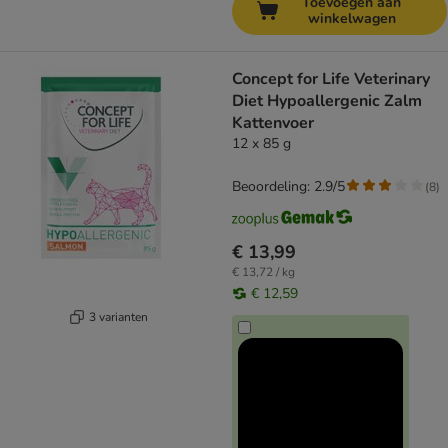
Toevoegen aan
winkelwagen
Concept for Life Veterinary
Diet Hypoallergenic Zalm
Kattenvoer
12 x 85 g
Beoordeling: 2.9/5
(
8
)
€ 13,99
€ 13,72 / kg
€ 12,59
3 varianten