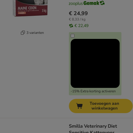
€ 24,99
€ 8,33 / kg
€ 22,49
3 varianten
-15% Extra korting activeren
Toevoegen aan
winkelwagen
Smilla Veterinary Diet
Sensitive Kattenvoer