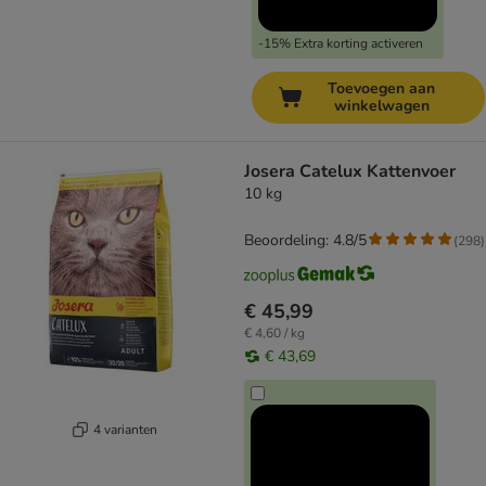
-15% Extra korting activeren
Toevoegen aan
winkelwagen
Josera Catelux Kattenvoer
10 kg
Beoordeling: 4.8/5
(
298
)
€ 45,99
€ 4,60 / kg
€ 43,69
4 varianten