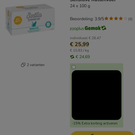
24 x 100 g
Beoordeling: 3.9/5
(
8
)
individueel
€ 28,47
€ 25,99
€ 10,83 / kg
€ 24,69
2 varianten
-15% Extra korting activeren