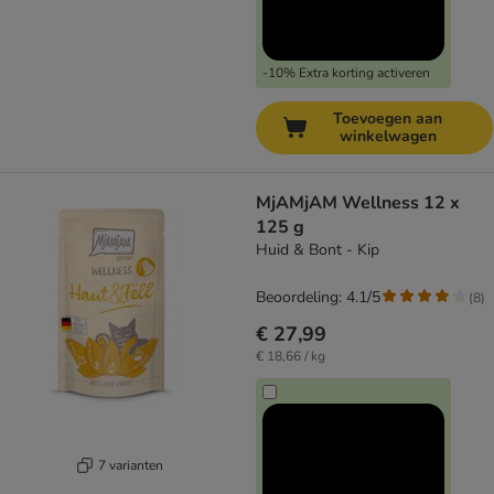
-10% Extra korting activeren
Toevoegen aan
winkelwagen
MjAMjAM Wellness 12 x
125 g
Huid & Bont - Kip
Beoordeling: 4.1/5
(
8
)
€ 27,99
€ 18,66 / kg
7 varianten