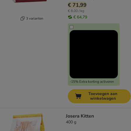
€ 71,99
€ 8,00 / kg
€ 64,79
3 varianten
-15% Extra korting activeren
Toevoegen aan
winkelwagen
Josera Kitten
400 g