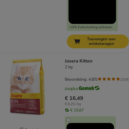
-10% Extra korting activeren
Toevoegen aan
winkelwagen
Josera Kitten
2 kg
Beoordeling: 4.8/5
(
319
)
€ 16,49
€ 8,25 / kg
€ 15,67