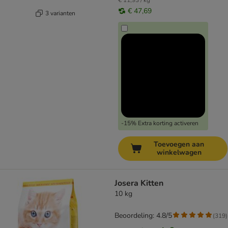
€ 11,93 / kg
€ 47,69
3 varianten
-15% Extra korting activeren
Toevoegen aan
winkelwagen
Josera Kitten
10 kg
Beoordeling: 4.8/5
(
319
)