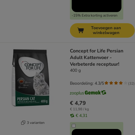
-15% Extra korting activeren
Toevoegen aan
winkelwagen
Concept for Life Persian
Adult Kattenvoer -
Verbeterde receptuur!
400 g
Beoordeling: 4.3/5
(
32
)
€ 4,79
€ 11,98 / kg
€ 4,31
3 varianten