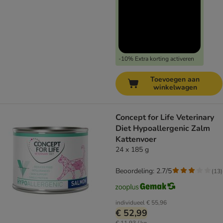
-10% Extra korting activeren
Toevoegen aan
winkelwagen
Concept for Life Veterinary
Diet Hypoallergenic Zalm
Kattenvoer
24 x 185 g
Beoordeling: 2.7/5
(
13
)
individueel
€ 55,96
€ 52,99