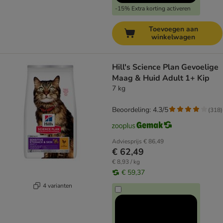
-15% Extra korting activeren
Toevoegen aan
winkelwagen
Hill's Science Plan Gevoelige
Maag & Huid Adult 1+ Kip
7 kg
Beoordeling: 4.3/5
(
318
)
Adviesprijs
€ 86,49
€ 62,49
€ 8,93 / kg
€ 59,37
4 varianten