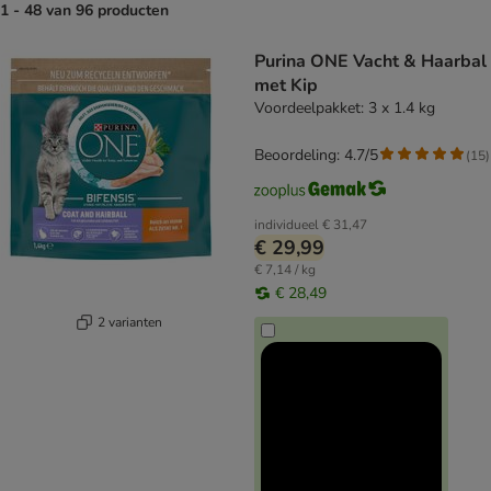
1 - 48 van 96 producten
product items have been changed
Purina ONE Vacht & Haarbal
met Kip
Voordeelpakket: 3 x 1.4 kg
Beoordeling: 4.7/5
(
15
)
individueel
€ 31,47
€ 29,99
€ 7,14 / kg
€ 28,49
2 varianten