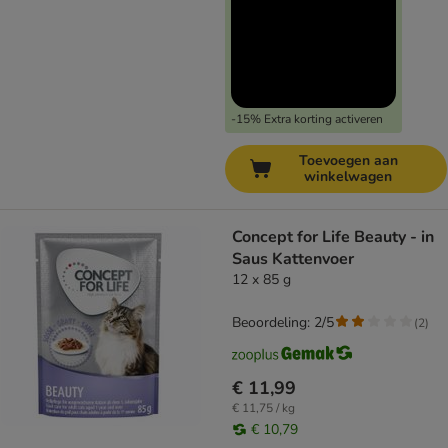
-15% Extra korting activeren
Toevoegen aan
winkelwagen
Concept for Life Beauty - in
Saus Kattenvoer
12 x 85 g
Beoordeling: 2/5
(
2
)
€ 11,99
€ 11,75 / kg
€ 10,79