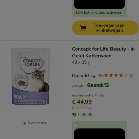
-15% Extra korting activeren
Toevoegen aan
winkelwagen
Concept for Life Beauty - in
Gelei Kattenvoer
48 x 85 g
Beoordeling: 4/5
(
2
)
individueel
€ 47,96
€ 44,99
€ 11,03 / kg
€ 40,49
3 varianten