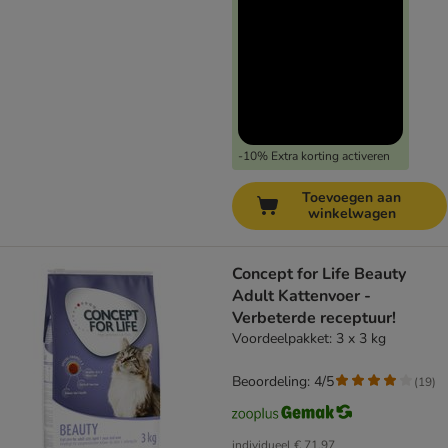
-10% Extra korting activeren
Toevoegen aan
winkelwagen
Concept for Life Beauty
Adult Kattenvoer -
Verbeterde receptuur!
Voordeelpakket: 3 x 3 kg
Beoordeling: 4/5
(
19
)
individueel
€ 71,97