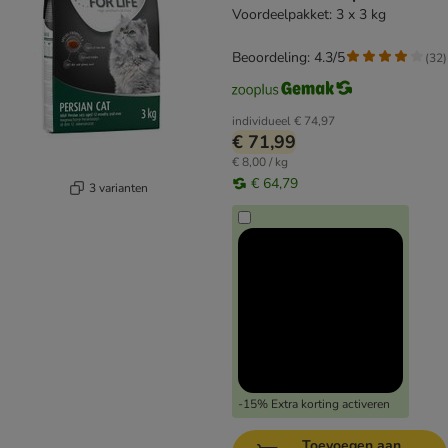
Voordeelpakket: 3 x 3 kg
Beoordeling: 4.3/5
(
32
)
individueel
€ 74,97
€ 71,99
€ 8,00 / kg
€ 64,79
3 varianten
-15% Extra korting activeren
Toevoegen aan