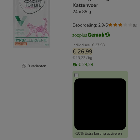
Kattenvoer
24 x 85 g
Beoordeling: 2.9/5
(
8
)
individueel
€ 27,98
€ 26,99
€ 13,23 / kg
€ 24,29
3 varianten
-10% Extra korting activeren