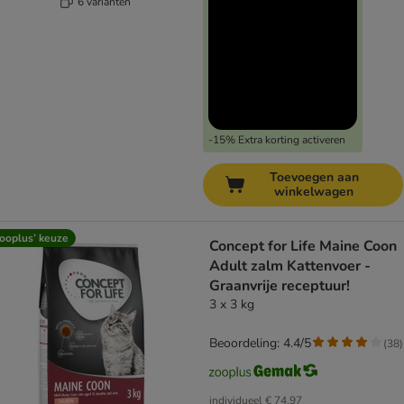
6 varianten
-15% Extra korting activeren
Toevoegen aan
winkelwagen
ooplus’ keuze
Concept for Life Maine Coon
Adult zalm Kattenvoer -
Graanvrije receptuur!
3 x 3 kg
Beoordeling: 4.4/5
(
38
)
individueel
€ 74,97