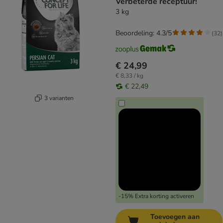
Verbeterde receptuur!
3 kg
Beoordeling: 4.3/5
(
32
)
€ 24,99
€ 8,33 / kg
€ 22,49
3 varianten
-15% Extra korting activeren
Toevoegen aan