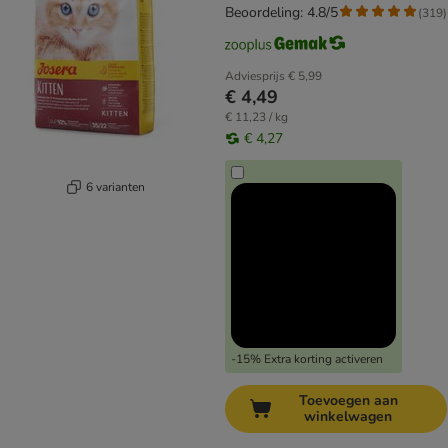
Beoordeling: 4.8/5
(
319
)
Adviesprijs
€ 5,99
€ 4,49
€ 11,23 / kg
€ 4,27
6 varianten
-15% Extra korting activeren
Toevoegen aan
winkelwagen