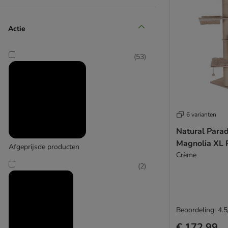
Actie
(
53
)
Life Cat Natural
6 varianten
Natural Para
Magnolia XL 
Afgeprijsde producten
Crème
(
2
)
Beoordeling: 4.5
€ 172,99