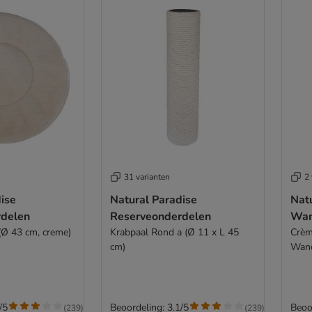
31 varianten
2 
ise
Natural Paradise
Nat
rdelen
Reserveonderdelen
Wan
Ø 43 cm, creme)
Krabpaal Rond a (Ø 11 x L 45
Crèm
cm)
Wand
/5
Beoordeling: 3.1/5
Beoo
(
239
)
(
239
)