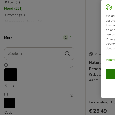
Kitten
(
1
)
Hond
(
111
)
Natvoer
(
81
)
We geb
absolu
Hondenvoer droog
(
18
)
toeste
Snacks
(
12
)
op onz
Senior hondenvoer
(
3
)
person
Merk
1
Privac
Dieetvoer & voedingssupplementen
verant
hond
(
3
)
doel v
Zoeken
Vogel
(
2
)
31 varianten
Vogelspeelgoed
(
1
)
Instel
Natural Parad
Vogelvoer
(
1
)
(
3
)
Reserveonde
Krabpaal Rond b
40 cm)
Benek
(
2
)
Beoordeling: 3.1
€ 25,49
Catit