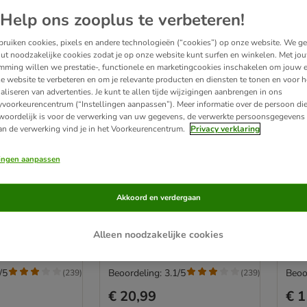
Help ons zooplus te verbeteren!
ruiken cookies, pixels en andere technologieën (“cookies”) op onze website. We g
ut noodzakelijke cookies zodat je op onze website kunt surfen en winkelen. Met jo
mming willen we prestatie-, functionele en marketingcookies inschakelen om jouw e
e website te verbeteren en om je relevante producten en diensten te tonen en voor h
aliseren van advertenties. Je kunt te allen tijde wijzigingen aanbrengen in ons
yvoorkeurencentrum (“Instellingen aanpassen”). Meer informatie over de persoon di
woordelijk is voor de verwerking van uw gegevens, de verwerkte persoonsgegevens 
an de verwerking vind je in het Voorkeurencentrum.
Privacy verklaring
31 varianten
2 
lingen aanpassen
ise
Natural Paradise
Nat
rdelen
Reserveonderdelen
Kra
Akkoord en verdergaan
/G (Ø 14,3 x L
Knuffelbed Rond E/G/K (Ø 44 cm,
Crèm
creme)
Plaf
Alleen noodzakelijke cookies
/5
Beoordeling: 3.1/5
Beoo
(
239
)
(
239
)
€ 20,99
€ 1