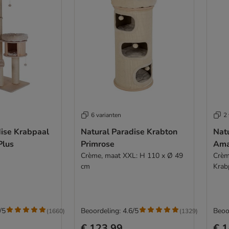
6 varianten
2 
dise Krabpaal
Natural Paradise Krabton
Nat
Plus
Primrose
Amar
Crème, maat XXL: H 110 x Ø 49
Crèm
cm
Krab
/5
Beoordeling: 4.6/5
Beoo
(
1660
)
(
1329
)
€ 123,99
€ 1