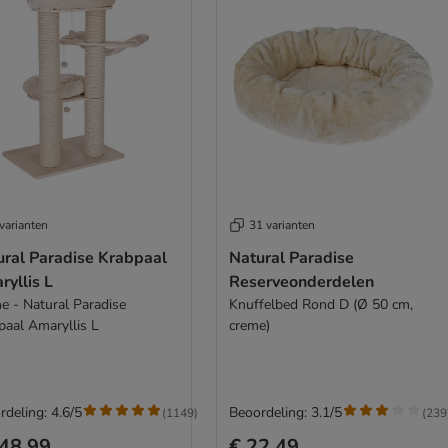
varianten
31 varianten
ural Paradise Krabpaal
Natural Paradise
yllis L
Reserveonderdelen
e - Natural Paradise
Knuffelbed Rond D (Ø 50 cm,
paal Amaryllis L
creme)
rdeling: 4.6/5
Beoordeling: 3.1/5
(
1149
)
(
239
48,99
€ 22,49