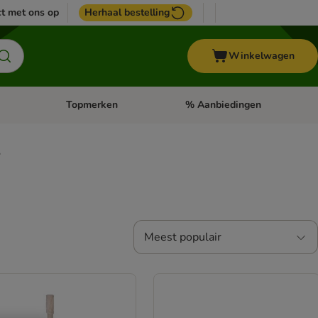
t met ons op
Herhaal bestelling
Winkelwagen
Topmerken
% Aanbiedingen
egorie menu: Vogel
Open categorie menu: Paard
Open categorie menu: Topmerke
.
Meest populair