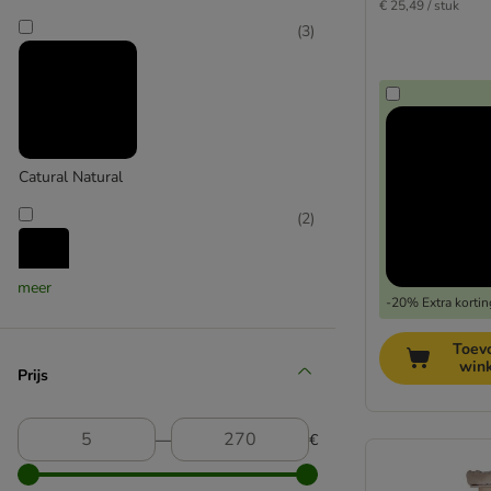
€ 25,49 / stuk
(
3
)
Catural Natural
(
2
)
meer
Heim
-20% Extra kortin
(
1
)
Toev
win
Prijs
Hugro
―
€
(
31
)