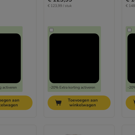
€ 123,99 / stuk
€ 148
g activeren
-20% Extra korting activeren
-20%
oegen aan
Toevoegen aan
kelwagen
winkelwagen