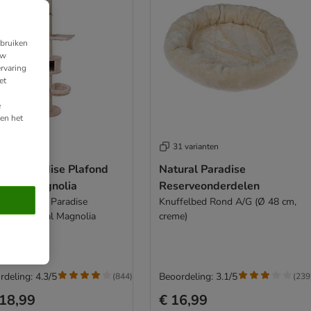
ebruiken
uw
rvaring
et
e
en het
varianten
31 varianten
ural Paradise Plafond
Natural Paradise
bpaal Magnolia
Reserveonderdelen
e - Natural Paradise
Knuffelbed Rond A/G (Ø 48 cm,
ond Krabpaal Magnolia
creme)
rdeling: 4.3/5
Beoordeling: 3.1/5
(
844
)
(
239
18,99
€ 16,99