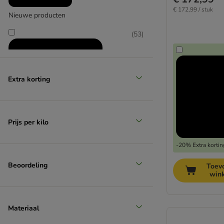
€ 172,99 / stuk
Nieuwe producten
(
53
)
Extra korting
Prijs per kilo
Producten met extra korting
-20% Extra kortin
Beoordeling
Toev
win
Materiaal