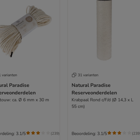
 varianten
31 varianten
ural Paradise
Natural Paradise
erveonderdelen
Reserveonderdelen
ltouw: ca. Ø 6 mm x 30 m
Krabpaal Rond c/F/d (Ø 14,3 x L
55 cm)
rdeling: 3.1/5
Beoordeling: 3.1/5
(
239
)
(
239