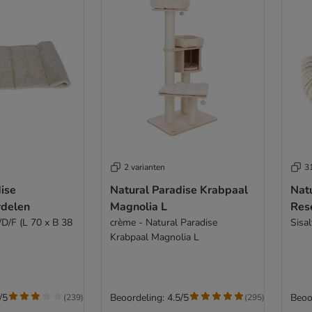
2 varianten
31
ise
Natural Paradise Krabpaal
Nat
rdelen
Magnolia L
Res
D/F (L 70 x B 38
crème - Natural Paradise
Sisa
Krabpaal Magnolia L
/5
Beoordeling: 4.5/5
Beoo
(
239
)
(
295
)