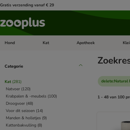
Gratis verzending vanaf € 29
Hond
Kat
Apotheek
Kle
Open categorie menu: Hond
Open categorie menu: Kat
Open 
Zoekre
Categorie
delete
:
Natural 
Kat
(
281
)
Natvoer
(
120
)
Krabpalen & -meubels
(
100
)
1 - 48 van 100 p
Droogvoer
(
48
)
Voor dit seizoen
(
14
)
product items ha
Manden & holletjes
(
9
)
Kattenbakvulling
(
8
)