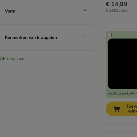
€ 14,99
€ 14,99 / stuk
Vorm
Kenmerken van krabpalen
Alles wissen
-20% Extra kortin
Toev
win