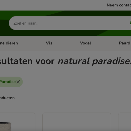
Neem contac
Zoeken
naar
producten
ine dieren
Vis
Vogel
Paard
categorie menu: Apotheek
Open categorie menu: Kleine dieren
Open categorie menu: Vis
Open cat
sultaten voor
natural paradise
Paradise
roducten
ve been changed