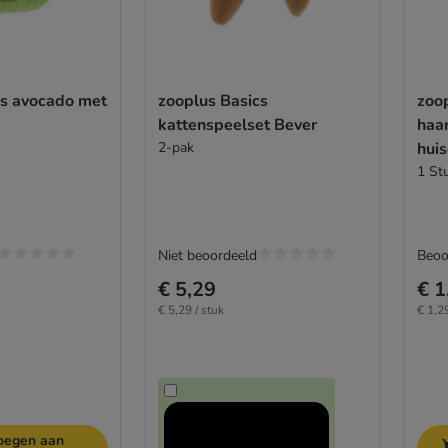
cs avocado met
zooplus Basics
zoo
kattenspeelset Bever
haa
2-pak
huis
1 St
Niet beoordeeld
Beoo
€ 5,29
€ 1
€ 5,29 / stuk
€ 1,29
oegen aan