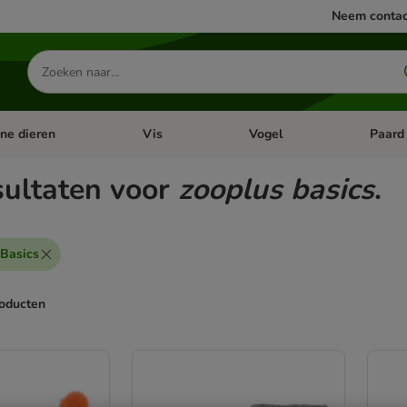
Neem contac
Zoeken
naar
producten
ine dieren
Vis
Vogel
Paard
categorie menu: Apotheek
Open categorie menu: Kleine dieren
Open categorie menu: Vis
Open cat
sultaten voor
zooplus basics
.
 Basics
roducten
ve been changed