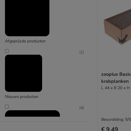
Afgeprijsde producten
(
1
)
zooplus Basi
krabplanken
L 44 x B 20 x H
Nieuwe producten
(
4
)
Beoordeling: 5/5
€ 9,49