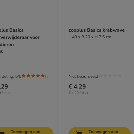
plus Basics
zooplus Basics krabwave
rverwijderaar voor
L 40 x B 20 x H 7,5 cm
dieren
uk
rdeling: 5/5
Niet beoordeeld
(
3
)
,29
€ 4,29
 / stuk
€ 4,29 / stuk
Toevoegen aan
Toevoegen aan