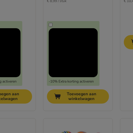
€ 8,99 / stuk
€ 10,
g activeren
-10% Extra korting activeren
oegen aan
Toevoegen aan
kelwagen
winkelwagen