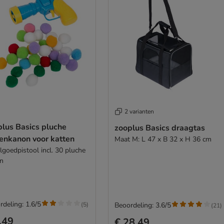
2 varianten
plus Basics pluche
zooplus Basics draagtas
lenkanon voor katten
Maat M: L 47 x B 32 x H 36 cm
lgoedpistool incl. 30 pluche
en
rdeling: 1.6/5
(
5
)
Beoordeling: 3.6/5
(
21
)
,49
€ 28,49