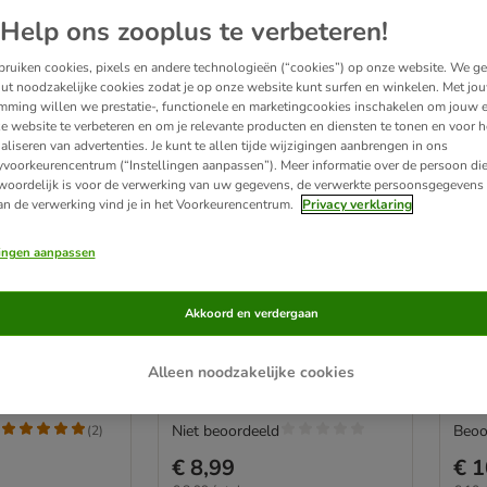
Help ons zooplus te verbeteren!
ruiken cookies, pixels en andere technologieën (“cookies”) op onze website. We g
ut noodzakelijke cookies zodat je op onze website kunt surfen en winkelen. Met jo
mming willen we prestatie-, functionele en marketingcookies inschakelen om jouw e
e website te verbeteren en om je relevante producten en diensten te tonen en voor h
aliseren van advertenties. Je kunt te allen tijde wijzigingen aanbrengen in ons
yvoorkeurencentrum (“Instellingen aanpassen”). Meer informatie over de persoon di
woordelijk is voor de verwerking van uw gegevens, de verwerkte persoonsgegevens 
an de verwerking vind je in het Voorkeurencentrum.
Privacy verklaring
lingen aanpassen
cs plumeau
zooplus Basics kattendeken
zoo
L 100 x B 70 cm
grijs
Akkoord en verdergaan
Alleen noodzakelijke cookies
Niet beoordeeld
Beoo
(
2
)
€ 8,99
€ 1