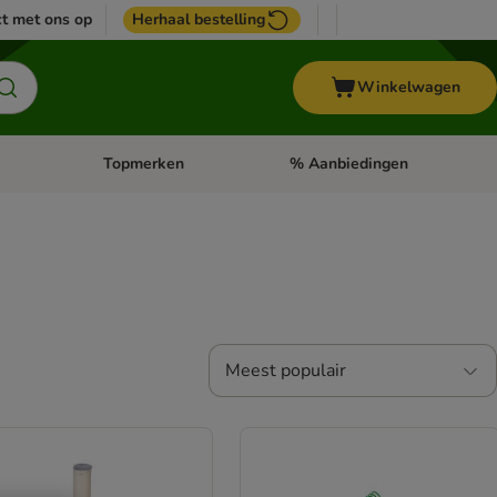
t met ons op
Herhaal bestelling
Winkelwagen
Topmerken
% Aanbiedingen
egorie menu: Vogel
Open categorie menu: Paard
Open categorie menu: Topmerke
Meest populair