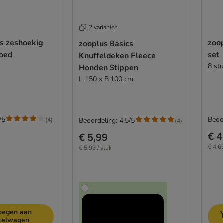
2 varianten
cs zeshoekig
zoop
zooplus Basics
goed
set
Knuffeldeken Fleece
8 st
Honden Stippen
L 150 x B 100 cm
/5
Beoo
(
4
)
Beoordeling: 4.5/5
(
4
)
€ 4
€ 5,99
€ 4,69
€ 5,99 / stuk
oegen aan
kelwagen