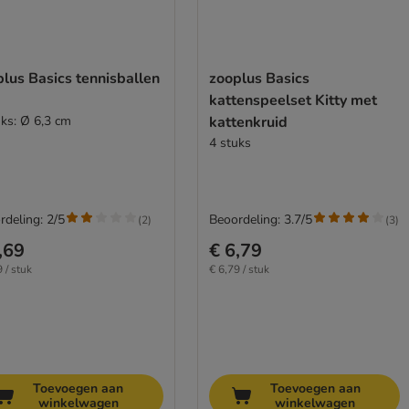
lus Basics tennisballen
zooplus Basics
kattenspeelset Kitty met
uks: Ø 6,3 cm
kattenkruid
4 stuks
rdeling: 2/5
Beoordeling: 3.7/5
(
2
)
(
3
)
,69
€ 6,79
 / stuk
€ 6,79 / stuk
Toevoegen aan
Toevoegen aan
winkelwagen
winkelwagen