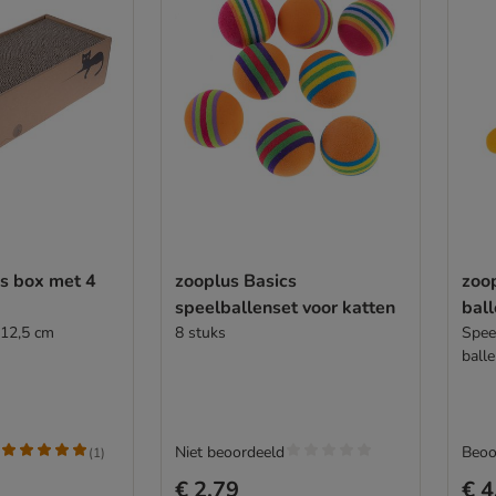
cs box met 4
zooplus Basics
zoo
speelballenset voor katten
bal
 12,5 cm
8 stuks
Spee
ball
Niet beoordeeld
Beoo
(
1
)
€ 2,79
€ 4