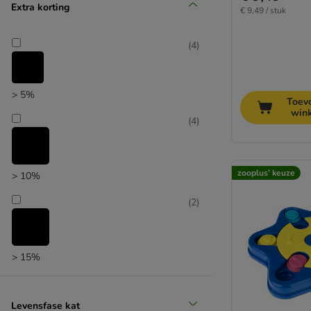
Extra korting
€ 9,49 / stuk
(
4
)
Producten met extra korting
> 5%
Toev
win
(
6
)
(
4
)
zooplus’ keuze
> 10%
(
2
)
zooplus’ keuze
> 15%
Levensfase kat