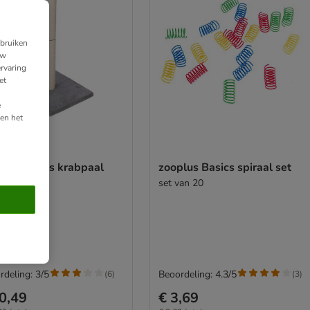
ebruiken
uw
rvaring
et
e
en het
plus Basics krabpaal
zooplus Basics spiraal set
set van 20
rdeling: 3/5
Beoordeling: 4.3/5
(
6
)
(
3
)
0,49
€ 3,69