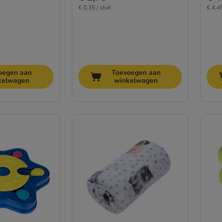
€ 0,35 / stuk
€ 4,49
oegen aan
Toevoegen aan
kelwagen
winkelwagen