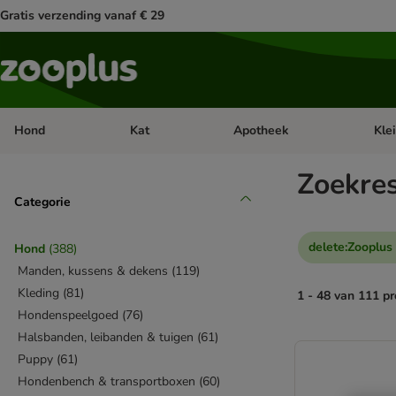
Gratis verzending vanaf € 29
Hond
Kat
Apotheek
Kle
Open categorie menu: Hond
Open categorie menu: Kat
Open 
Zoekre
Categorie
delete
:
Zooplus
Hond
(
388
)
Manden, kussens & dekens
(
119
)
Kleding
(
81
)
1 - 48 van 111 p
Hondenspeelgoed
(
76
)
Halsbanden, leibanden & tuigen
(
61
)
product items ha
Puppy
(
61
)
Hondenbench & transportboxen
(
60
)