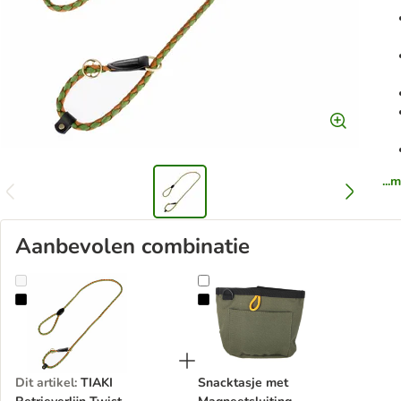
...
Aanbevolen combinatie
TIAKI Retrieverlijn Twist
Snacktasje met Magneetsluiting
Dit artikel
:
TIAKI
Snacktasje met