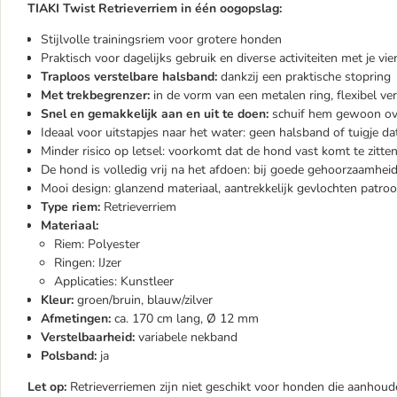
TIAKI Twist Retrieverriem in één oogopslag:
Stijlvolle trainingsriem voor grotere honden
Praktisch voor dagelijks gebruik en diverse activiteiten met je vie
Traploos verstelbare halsband:
dankzij een praktische stopring
Met trekbegrenzer:
in de vorm van een metalen ring, flexibel ve
Snel en gemakkelijk aan en uit te doen:
schuif hem gewoon over
Ideaal voor uitstapjes naar het water: geen halsband of tuigje 
Minder risico op letsel: voorkomt dat de hond vast komt te zitten
De hond is volledig vrij na het afdoen: bij goede gehoorzaamhe
Mooi design: glanzend materiaal, aantrekkelijk gevlochten patroo
Type riem:
Retrieverriem
Materiaal:
Riem: Polyester
Ringen: IJzer
Applicaties: Kunstleer
Kleur:
groen/bruin, blauw/zilver
Afmetingen:
ca. 170 cm lang, Ø 12 mm
Verstelbaarheid:
variabele nekband
Polsband:
ja
Let op:
Retrieverriemen zijn niet geschikt voor honden die aanhoud