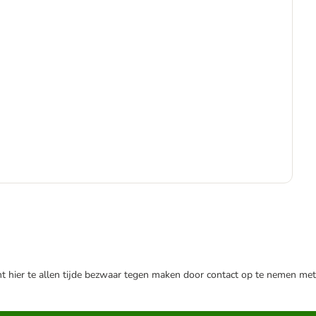
Adv
€
€ 2
nt hier te allen tijde bezwaar tegen maken door contact op te nemen met