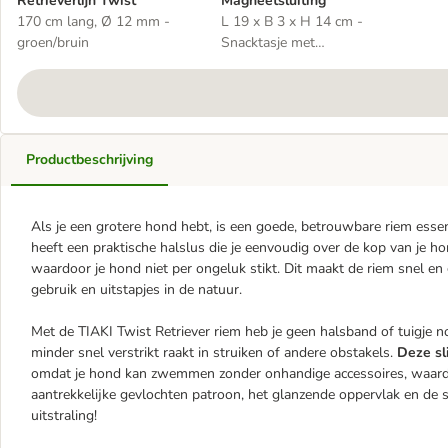
Retrieverlijn Twist
Magneetsluiting
170 cm lang, Ø 12 mm -
L 19 x B 3 x H 14 cm -
groen/bruin
Snacktasje met
Magneetsluiting
Productbeschrijving
Als je een grotere hond hebt, is een goede, betrouwbare riem essent
heeft een praktische halslus die je eenvoudig over de kop van je ho
waardoor je hond niet per ongeluk stikt. Dit maakt de riem snel en
gebruik en uitstapjes in de natuur.
Met de TIAKI Twist Retriever riem heb je geen halsband of tuigje n
minder snel verstrikt raakt in struiken of andere obstakels.
Deze sl
omdat je hond kan zwemmen zonder onhandige accessoires, waard
aantrekkelijke gevlochten patroon, het glanzende oppervlak en de sti
uitstraling!