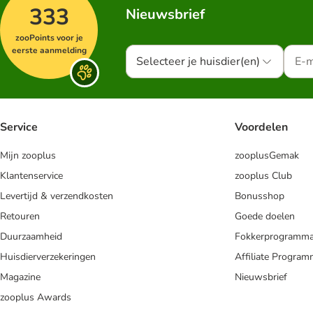
333
Nieuwsbrief
zooPoints voor je
eerste aanmelding
Selecteer je huisdier(en)
Service
Voordelen
Mijn zooplus
zooplusGemak
Klantenservice
zooplus Club
Levertijd & verzendkosten
Bonusshop
Retouren
Goede doelen
Duurzaamheid
Fokkerprogramm
Huisdierverzekeringen
Affiliate Progra
Magazine
Nieuwsbrief
zooplus Awards