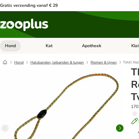
Gratis verzending vanaf € 29
Hond
Kat
Apotheek
Kle
Open categorie menu: Hond
Open categorie menu: Kat
Open 
Hond
Halsbanden, leibanden & tuigen
Riemen & lijnen
TIAKI Retr
T
R
T
170