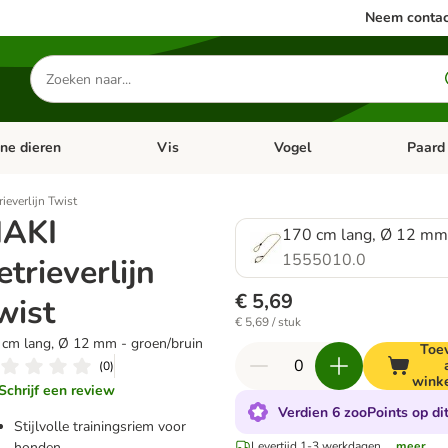
Neem contac
Zoeken
naar
producten
ine dieren
Vis
Vogel
Paard
categorie menu: Apotheek
Open categorie menu: Kleine dieren
Open categorie menu: Vis
Open cat
ieverlijn Twist
IAKI
170 cm lang, Ø 12 mm 
1555010.0
etrieverlijn
€ 5,69
wist
€ 5,69 / stuk
 cm lang, Ø 12 mm - groen/bruin
Toe
(
0
)
wink
Schrijf een review
Verdien 6 zooPoints op di
Stijlvolle trainingsriem voor
honden
Levertijd 1-3 werkdagen.
...meer