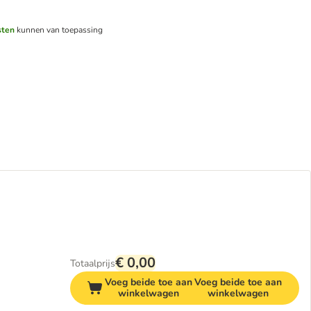
sten
kunnen van toepassing
€ 0,00
Totaalprijs
Voeg beide toe aan
Voeg beide toe aan
winkelwagen
winkelwagen