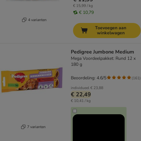
€ 15,99 / kg
€ 10,79
4 varianten
Toevoegen aan
winkelwagen
Pedigree Jumbone Medium
Mega Voordeelpakket: Rund 12 x
180 g
Beoordeling: 4.6/5
(
161
)
individueel
€ 23,88
€ 22,49
€ 10,41 / kg
7 varianten