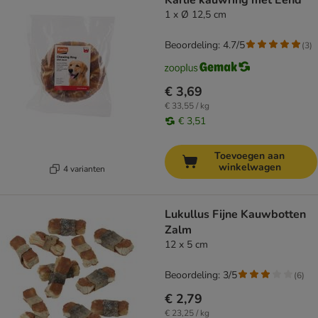
Karlie kauwring met Eend
1 x Ø 12,5 cm
Beoordeling: 4.7/5
(
3
)
€ 3,69
€ 33,55 / kg
€ 3,51
Toevoegen aan
winkelwagen
4 varianten
Lukullus Fijne Kauwbotten
Zalm
12 x 5 cm
Beoordeling: 3/5
(
6
)
€ 2,79
€ 23,25 / kg