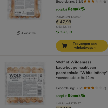
Beoordeling: 3.3/5
(
6
)
individueel
€ 50,97
€ 47,99
€ 53,32 / kg
€ 43,19
4 varianten
Toevoegen aan
winkelwagen
Wolf of Wildenress
kauwbot gemaakt van
paardenhuid "White Infinity"
Voordeelpakket: 9x 12cm
Beoordeling: 3.3/5
(
6
)
individueel
€ 35,97