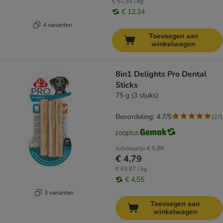
€ 51,55 / kg
€ 12,34
4 varianten
Toevoegen aan
winkelwagen
8in1 Delights Pro Dental
Sticks
75 g (3 stuks)
Beoordeling: 4.7/5
(
27
)
Adviesprijs
€ 5,89
€ 4,79
€ 63,87 / kg
€ 4,55
3 varianten
Toevoegen aan
winkelwagen