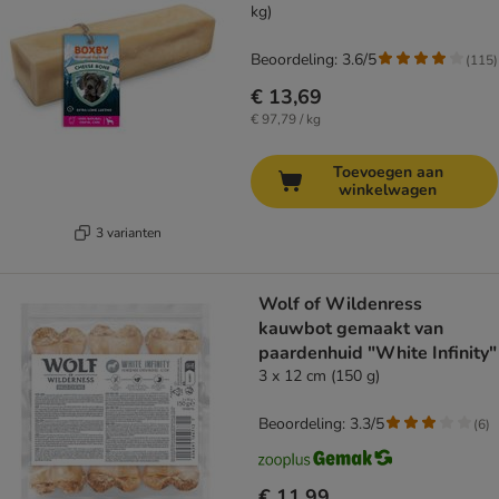
kg)
Beoordeling: 3.6/5
(
115
)
€ 13,69
€ 97,79 / kg
Toevoegen aan
winkelwagen
3 varianten
Wolf of Wildenress
kauwbot gemaakt van
paardenhuid "White Infinity"
3 x 12 cm (150 g)
Beoordeling: 3.3/5
(
6
)
€ 11,99