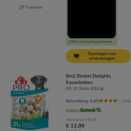
7 varianten
-25% Extra korting activeren
Toevoegen aan
winkelwagen
8in1 Dental Delights
Kauwbotten
XS, 21 Stuks (252 g)
Beoordeling: 4.4/5
(
163
)
Adviesprijs
€ 16,09
€ 12,99