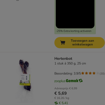
-25% Extra korting activeren
Toevoegen aan
winkelwagen
Hertenbot
1 stuk á 350 g, 25 cm
Beoordeling: 3.9/5
(
30
)
Adviesprijs
€ 6,99
€ 5,69
€ 16,26 / kg
€ 5,41