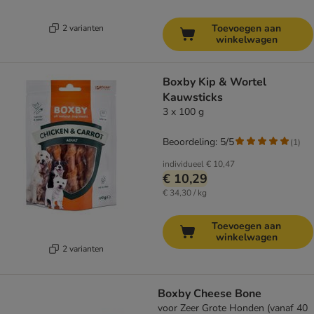
Toevoegen aan
2 varianten
winkelwagen
Boxby Kip & Wortel
Kauwsticks
3 x 100 g
Beoordeling: 5/5
(
1
)
individueel
€ 10,47
€ 10,29
€ 34,30 / kg
Toevoegen aan
winkelwagen
2 varianten
Boxby Cheese Bone
voor Zeer Grote Honden (vanaf 40