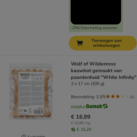
-25% Extra korting activeren
Toevoegen aan
winkelwagen
Wolf of Wildenress
kauwbot gemaakt van
paardenhuid "White Infinity"
3 x 17 cm (300 g)
Beoordeling: 3.3/5
(
6
)
€ 16,99
€ 18,88 / kg
€ 15,29
4 varianten