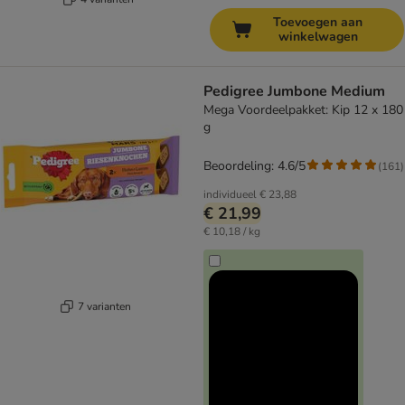
Toevoegen aan
winkelwagen
Pedigree Jumbone Medium
Mega Voordeelpakket: Kip 12 x 180
g
Beoordeling: 4.6/5
(
161
)
individueel
€ 23,88
€ 21,99
€ 10,18 / kg
7 varianten