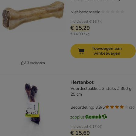
Niet beoordeeld
individueel
€ 16,74
€ 15,29
€ 14,99 / kg
Toevoegen aan
winkelwagen
3 varianten
Hertenbot
Voordeelpakket: 3 stuks á 350 g,
25 cm
Beoordeling: 3.9/5
(
30
)
individueel
€ 17,07
€ 15,69