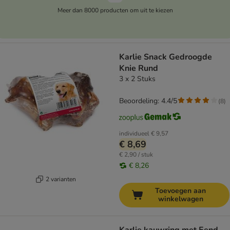
Meer dan 8000 producten om uit te kiezen
Karlie Snack Gedroogde
Knie Rund
3 x 2 Stuks
Beoordeling: 4.4/5
(
8
)
individueel
€ 9,57
€ 8,69
€ 2,90 / stuk
€ 8,26
2 varianten
Toevoegen aan
winkelwagen