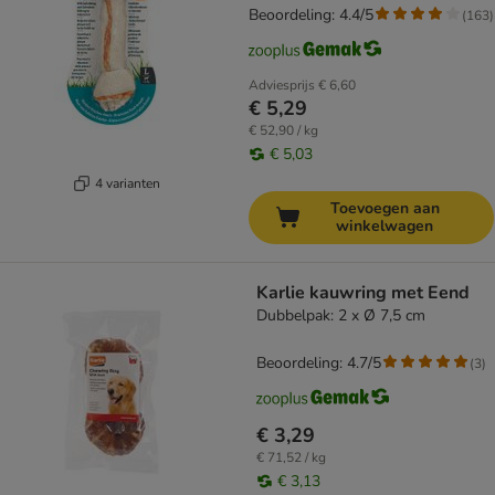
Beoordeling: 4.4/5
(
163
)
Adviesprijs
€ 6,60
€ 5,29
€ 52,90 / kg
€ 5,03
4 varianten
Toevoegen aan
winkelwagen
Karlie kauwring met Eend
Dubbelpak: 2 x Ø 7,5 cm
Beoordeling: 4.7/5
(
3
)
€ 3,29
€ 71,52 / kg
€ 3,13