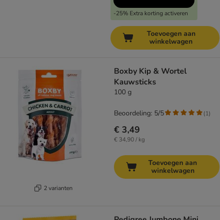
-25% Extra korting activeren
Toevoegen aan
winkelwagen
Boxby Kip & Wortel
Kauwsticks
100 g
Beoordeling: 5/5
(
1
)
€ 3,49
€ 34,90 / kg
Toevoegen aan
winkelwagen
2 varianten
Pedigree Jumbone Mini