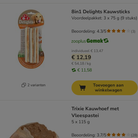
8in1 Delights Kauwsticks
Voordeelpakket: 3 x 75 g (9 stuks)
Beoordeling: 4.3/5
(
3
)
individueel
€ 13,47
€ 12,19
€ 54,18 / kg
€ 11,58
Toevoegen aan
2 varianten
winkelwagen
Trixie Kauwhoef met
Vleespastei
5 x 115 g
Beoordeling: 3.7/5
(
28
)