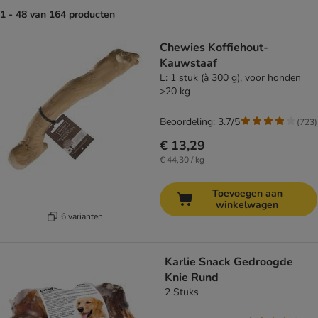
1 - 48 van 164 producten
product items have been changed
Chewies Koffiehout-
Kauwstaaf
L: 1 stuk (à 300 g), voor honden
>20 kg
Beoordeling: 3.7/5
(
723
)
€ 13,29
€ 44,30 / kg
Toevoegen aan
winkelwagen
6 varianten
Karlie Snack Gedroogde
Knie Rund
2 Stuks