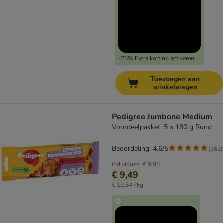
-25% Extra korting activeren
Toevoegen aan
winkelwagen
Pedigree Jumbone Medium
Voordeelpakket: 5 x 180 g Rund
Beoordeling: 4.6/5
(
161
)
individueel
€ 9,95
€ 9,49
€ 10,54 / kg