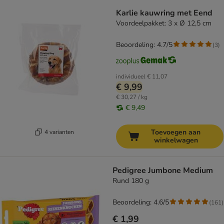
Karlie kauwring met Eend
Voordeelpakket: 3 x Ø 12,5 cm
Beoordeling: 4.7/5
(
3
)
individueel
€ 11,07
€ 9,99
€ 30,27 / kg
€ 9,49
Toevoegen aan
4 varianten
winkelwagen
Pedigree Jumbone Medium
Rund 180 g
Beoordeling: 4.6/5
(
161
)
€ 1,99