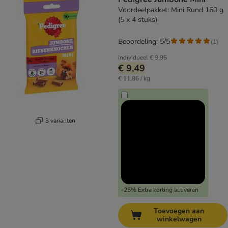
Voordeelpakket: Mini Rund 160 g
(5 x 4 stuks)
Beoordeling: 5/5
(
1
)
individueel
€ 9,95
€ 9,49
€ 11,86 / kg
3 varianten
-25% Extra korting activeren
Toevoegen aan
winkelwagen