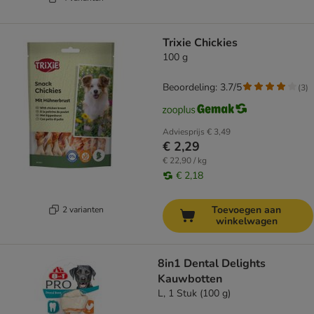
Trixie Chickies
100 g
Beoordeling: 3.7/5
(
3
)
Adviesprijs
€ 3,49
€ 2,29
€ 22,90 / kg
€ 2,18
Toevoegen aan
2 varianten
winkelwagen
8in1 Dental Delights
Kauwbotten
L, 1 Stuk (100 g)