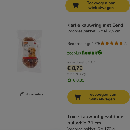
Toevoegen aan
winkelwagen
Karlie kauwring met Eend
Voordeelpakket: 6 x Ø 7,5 cm
Beoordeling: 4.7/5
(
3
)
individueel
€ 9,87
€ 8,79
€ 63,70 / kg
€ 8,35
Toevoegen aan
4 varianten
winkelwagen
Trixie kauwbot gevuld met
bullwhip 21 cm
Voordeelpakket: 6 x 170 g