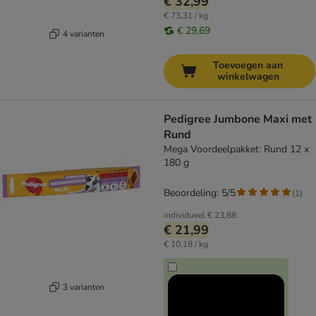
€ 32,99
€ 73,31 / kg
€ 29,69
4 varianten
Toevoegen aan
winkelwagen
Pedigree Jumbone Maxi met
Rund
Mega Voordeelpakket: Rund 12 x
180 g
Beoordeling: 5/5
(
1
)
individueel
€ 23,88
€ 21,99
€ 10,18 / kg
3 varianten