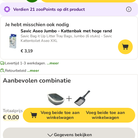
Verdien 21 zooPoints op dit product
Je hebt misschien ook nodig
Savic Aseo Jumbo - Kattenbak met hoge rand
Savic Bag it Up Litter Tray Bags, Jumbo (6 stuks) - Savic
Kattentoilet Aseo XXL
€ 3,19
Levertijd 1-3 werkdagen.
...meer
Retourbeleid
...meer
Aanbevolen combinatie
Totaalprijs
Voeg beide toe aan
Voeg beide toe aan
€ 0,00
winkelwagen
winkelwagen
Gegevens bekijken