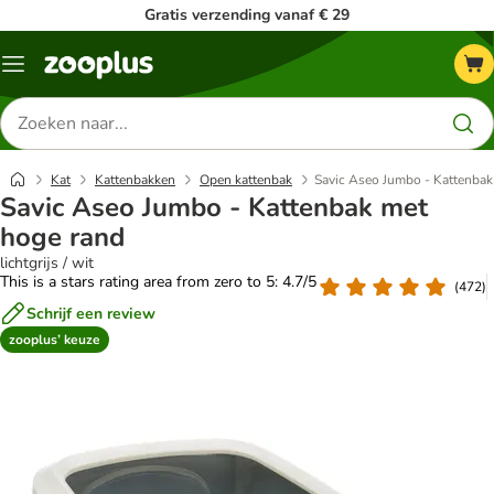
Gratis verzending vanaf € 29
Menu
Zoeken
naar
producten
Kat
Kattenbakken
Open kattenbak
Savic Aseo Jumbo - Kattenbak
Savic Aseo Jumbo - Kattenbak met
hoge rand
lichtgrijs / wit
This is a stars rating area from zero to 5: 4.7/5
(
472
)
Schrijf een review
zooplus’ keuze