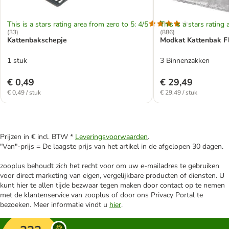
This is a stars rating area from zero to 5: 4/5
This is a stars rating 
(
33
)
(
886
)
Kattenbakschepje
Modkat Kattenbak Fl
1 stuk
3 Binnenzakken
€ 0,49
€ 29,49
€ 0,49 / stuk
€ 29,49 / stuk
Prijzen in € incl. BTW *
Leveringsvoorwaarden
.
"Van"-prijs = De laagste prijs van het artikel in de afgelopen 30 dagen.
zooplus behoudt zich het recht voor om uw e-mailadres te gebruiken
voor direct marketing van eigen, vergelijkbare producten of diensten. U
kunt hier te allen tijde bezwaar tegen maken door contact op te nemen
met de klantenservice van zooplus of door ons Privacy Portal te
bezoeken. Meer informatie vindt u
hier
.