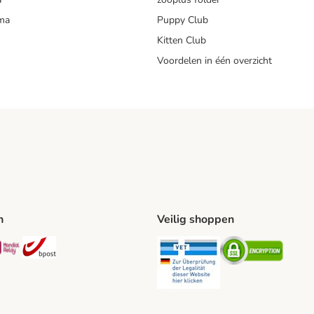
mma
Puppy Club
Kitten Club
Voordelen in één overzicht
n
Veilig shoppen
ing Method
L Shipping Method
Mondial Relay Shipping Method
bpost Shipping Method
Security
Securit