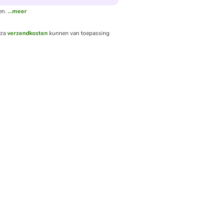
en.
...meer
tra
verzendkosten
kunnen van toepassing