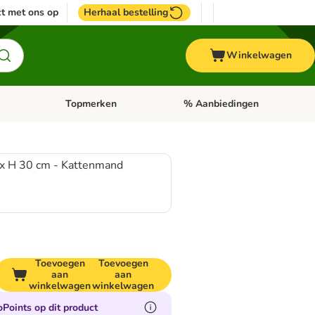
t met ons op
Herhaal bestelling
Winkelwagen
Topmerken
% Aanbiedingen
egorie menu: Vogel
Open categorie menu: Paard
Open categorie menu: Topmerke
 x H 30 cm - Kattenmand
Toevoegen
Toevoegen
aan
aan
winkelwagen
winkelwagen
Points op dit product