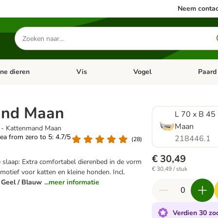
Neem contac
Zoeken
naar
producten
ine dieren
Vis
Vogel
Paard
categorie menu: Apotheek
Open categorie menu: Kleine dieren
Open categorie menu: Vis
Open cat
and Maan
L 70 x B 45
Maan
m - Kattenmand Maan
rea from zero to 5: 4.7/5
218446.1
(
28
)
€ 30,49
 slaap: Extra comfortabel dierenbed in de vorm
€ 30,49 / stuk
otief voor katten en kleine honden. Incl.
: Geel / Blauw
...meer informatie
Verdien 30 zoo