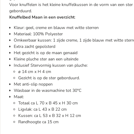
Voor knuffelen is het kleine knuffelkussen in de vorm van een ster 
geborduurd.
Knuffelbed Maan in een overzicht
:
Kleur: geel, creme en blauw met witte sterren
Materiaal: 100% Polyester
Omkeerbaar kussen: 1 zijde creme, 1 zijde blauw met witte sterr
Extra zacht gepolsterd
Het gezicht is op de maan genaaid
Kleine pluche ster aan een uiteinde
Inclusief Stervormig kussen van pluche:
ø 14 cm x H 4 cm
Gezicht is op de ster geborduurd.
Met anti-slip noppen
Wasbaar in de wasmachine tot 30°C
Maat:
Totaal ca L 70 x B 45 x H 30 cm
Ligvlak: ca L 43 x B 22 cm
Kussen: ca L 53 x B 32 x H 12 cm
Randhoogte ca 15 cm