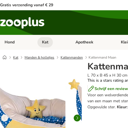
Gratis verzending vanaf € 29
Hond
Kat
Apotheek
Kle
Open categorie menu: Hond
Open categorie menu: Kat
Open 
Kat
Manden & holletjes
Kattenmanden
Kattenmand Maan
Kattenm
L 70 x B 45 x H 30 c
This is a stars rating a
Schrijf een review
Voor een welverdiende
van een maan met sterm
Opgevulde ster.
Kleur