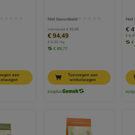
Niet beoordeeld
Niet
€ 4
8
individueel
€ 95,98
€ 94,49
€ 6,40
€ 6,30 / kg
€
€ 89,77
oegen aan
Toevoegen aan
kelwagen
winkelwagen