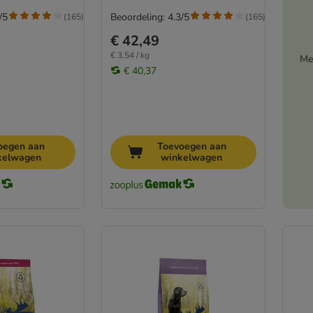
/5
Beoordeling: 4.3/5
(
165
)
(
165
)
€ 42,49
€ 3,54 / kg
Me
€ 40,37
oegen aan
Toevoegen aan
kelwagen
winkelwagen