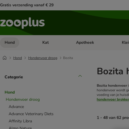
Gratis verzending vanaf € 29
Hond
Kat
Apotheek
Kle
Open categorie menu: Hond
Open categorie menu: Kat
Open 
Hond
Hondenvoer droog
Bozita
Bozita
Categorie
Bozita hondenvoer
i
hondenvoer wordt gem
Hond
voeding van je huisd
Hondenvoer droog
hondenvoer brokke
Advance
Advance Veterinary Diets
1 - 48 van 62 pr
Affinity Libra
Almo Nature