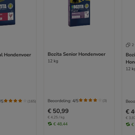
2 
Bozita Senior Hondenvoer
nal Hondenvoer
Bozi
12 kg
Hon
12 k
Beoordeling: 4/5
(
3
)
/5
Beoo
(
165
)
€ 50,99
€ 4
€ 4,25 / kg
€ 3,87
€ 48,44
€