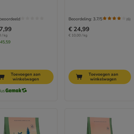
 beoordeeld
Beoordeling: 3.7/5
(
6
)
7,99
€ 24,99
 / kg
€ 10,00 / kg
 45,59
Toevoegen aan
Toevoegen aan
winkelwagen
winkelwagen