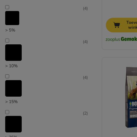
Lily's Kitchen
(
4
)
Lukullus
Lupo Sensitiv / Lupo Natural
Toev
MAC's
win
> 5%
Magnussons
Markus-Mühle
(
4
)
Monge
My Friend
Natura Diet
> 10%
Natural Greatness
Nature's Variety
(
4
)
Nutrivet
Oasy
Opti Life
> 15%
Optimanova
(
2
)
Pan Mięsko
Pedigree
Perfect Fit