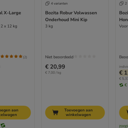
4 varianten
2 
al X-Large
Bozita Robur Volwassen
Bozi
Onderhoud Mini Kip
Hon
 2 x 12 kg
3 kg
Voor
Niet beoordeeld
Beoo
(
2
)
€ 20,99
8
indiv
€ 1
€ 7,00 / kg
€ 5,33
€
oegen aan
Toevoegen aan
kelwagen
winkelwagen