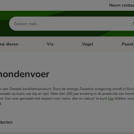
Neem contac
Zoeken
naar
producten
ine dieren
Vis
Vogel
Paard
categorie menu: Apotheek
Open categorie menu: Kleine dieren
Open categorie menu: Vis
Open cat
 hondenvoer
s een Zweeds kwaliteitsproduct. Door de strenge Zweedse wetgeving wordt in Bozi
aakt op basis van kip en rijst.
Meer dan 100 jaar ervaring in de productie van ho
ier. Een voer gemaakt met respect voor mens, dier en natuur!
Je kunt
hier
klikken voor
n
.
oducten