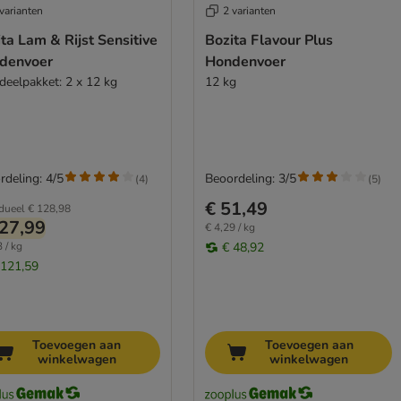
varianten
2 varianten
ta Lam & Rijst Sensitive
Bozita Flavour Plus
denvoer
Hondenvoer
deelpakket: 2 x 12 kg
12 kg
rdeling: 4/5
Beoordeling: 3/5
(
4
)
(
5
)
€ 51,49
idueel
€ 128,98
27,99
€ 4,29 / kg
 / kg
€ 48,92
 121,59
Toevoegen aan
Toevoegen aan
winkelwagen
winkelwagen