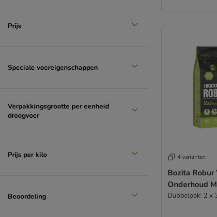
Rosie's Farm
Schesir
Prijs
Simpsons Premium
Smølke
Specific Veterinary Diet
Taste of the Wild
Speciale voereigenschappen
Trainer
Tropidog
Trovet Hondenvoer
Verpakkingsgrootte per eenheid
Ultima
droogvoer
Virbac Vetcomplex
Wiejska Zagroda
Wolf of Wilderness
Prijs per kilo
4 varianten
Yarrah Bio
Bozita Robur
Ziwi Peak
Onderhoud Mi
Overige merken
Dubbelpak: 2 x 
Beoordeling
Vegetarisch
Graanvrij hondenbrokken​