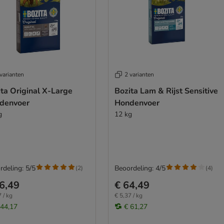
varianten
2 varianten
ta Original X-Large
Bozita Lam & Rijst Sensitive
denvoer
Hondenvoer
g
12 kg
rdeling: 5/5
Beoordeling: 4/5
(
2
)
(
4
)
6,49
€ 64,49
 / kg
€ 5,37 / kg
 44,17
€ 61,27