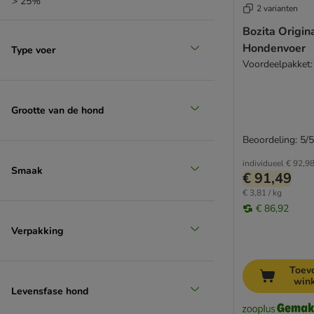
> 25%
Pitti Boris
2 varianten
Primal
Bozita Origin
Prolife
Hondenvoer
Type voer
Purina One
Voordeelpakket:
Purina Pro Plan
Purina Pro Plan Veterinary Diets
Purizon
Grootte van de hond
Rocco
Beoordeling: 5/5
Rocco Diet Care
Royal Canin Breed (rasvoer)
individueel
€ 92,9
Smaak
€ 91,49
Royal Canin Care Nutrition
€ 3,81 / kg
Royal Canin Club/Selection
€ 86,92
Royal Canin Size
Verpakking
Royal Canin Sporting Life
Royal Canin Vet Care Nutrition
Royal Canin Veterinary
Toev
win
RAFI
Levensfase hond
RINTI