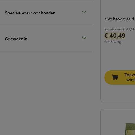
Biologisch voer
Koudgeperst
Speciaalvoer voor honden
Voer voor overgewicht
Niet beoordeeld
individueel
€ 41,9
€ 40,49
Gemaakt in
€ 6,75 / kg
Toev
win