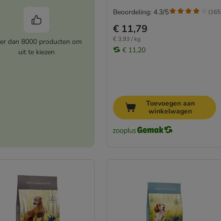
Beoordeling: 4.3/5
(
165
€ 11,79
€ 3,93 / kg
er dan 8000 producten om
€ 11,20
uit te kiezen
Toevoegen aan
winkelwagen