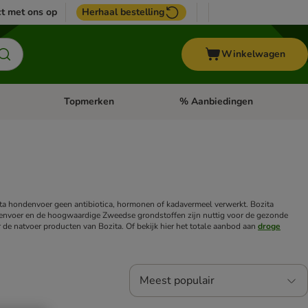
t met ons op
Herhaal bestelling
Winkelwagen
Topmerken
% Aanbiedingen
egorie menu: Vogel
Open categorie menu: Paard
Open categorie menu: Topmerke
ta hondenvoer geen antibiotica, hormonen of kadavermeel verwerkt. Bozita
ndenvoer en de hoogwaardige Zweedse grondstoffen zijn nuttig voor de gezonde
 de natvoer producten van Bozita. Of bekijk hier het totale aanbod aan
droge
Meest populair