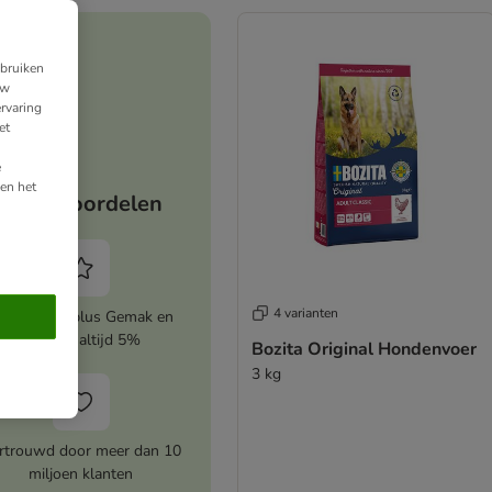
ebruiken
uw
rvaring
et
e
en het
Jouw voordelen
4 varianten
ctiveer zooplus Gemak en
bespaar altijd 5%
Bozita Original Hondenvoer
3 kg
rtrouwd door meer dan 10
miljoen klanten