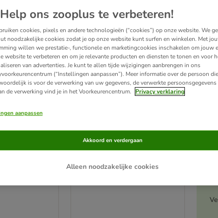
ve been changed
Help ons zooplus te verbeteren!
ruiken cookies, pixels en andere technologieën (“cookies”) op onze website. We g
ut noodzakelijke cookies zodat je op onze website kunt surfen en winkelen. Met jo
mming willen we prestatie-, functionele en marketingcookies inschakelen om jouw e
e website te verbeteren en om je relevante producten en diensten te tonen en voor h
aliseren van advertenties. Je kunt te allen tijde wijzigingen aanbrengen in ons
yvoorkeurencentrum (“Instellingen aanpassen”). Meer informatie over de persoon di
woordelijk is voor de verwerking van uw gegevens, de verwerkte persoonsgegevens 
an de verwerking vind je in het Voorkeurencentrum.
Privacy verklaring
lingen aanpassen
4 varianten
A
Akkoord en verdergaan
nal Hondenvoer
Bozita Original Hondenvoer
12 kg
12 kg
Alleen noodzakelijke cookies
Ve