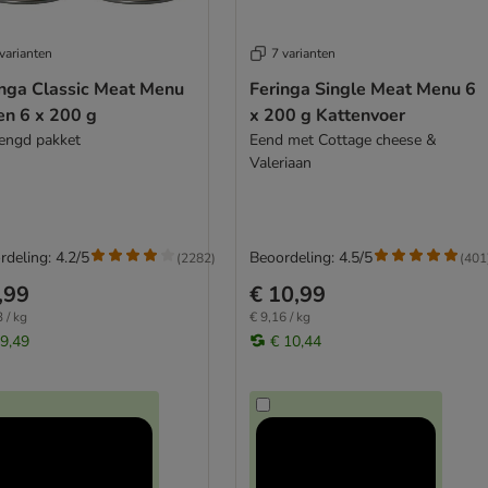
varianten
7 varianten
inga Classic Meat Menu
Feringa Single Meat Menu 6
en 6 x 200 g
x 200 g Kattenvoer
ngd pakket
Eend met Cottage cheese &
Valeriaan
rdeling: 4.2/5
Beoordeling: 4.5/5
(
2282
)
(
401
,99
€ 10,99
 / kg
€ 9,16 / kg
 9,49
€ 10,44