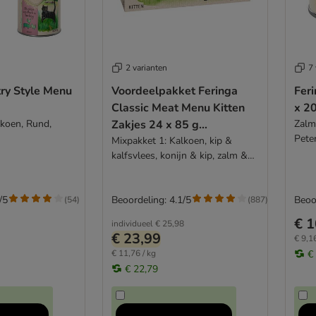
2 varianten
7 
ry Style Menu
Voordeelpakket Feringa
Fer
Classic Meat Menu Kitten
x 2
lkoen, Rund,
Zakjes 24 x 85 g
Zalm
Peter
Kattenvoer
Mixpakket 1: Kalkoen, kip &
kalfsvlees, konijn & kip, zalm &
kip
/5
Beoordeling: 4.1/5
Beoo
(
54
)
(
887
)
€ 1
individueel
€ 25,98
€ 23,99
€ 9,16
€ 11,76 / kg
€
€ 22,79