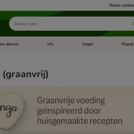
Neem contac
Zoeken
naar
producten
ine dieren
Vis
Vogel
Paard
categorie menu: Apotheek
Open categorie menu: Kleine dieren
Open categorie menu: Vis
Open cat
 (graanvrij)