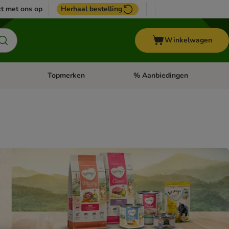
t met ons op
Herhaal bestelling
Winkelwagen
Topmerken
% Aanbiedingen
egorie menu: Vogel
Open categorie menu: Paard
Open categorie menu: Topmerke