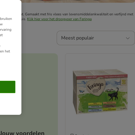
n van de kat. Gemaakt met fris vlees van levensmiddelenkwaliteit en verfijnd met
ebruiken
efde van het huis.
Klik hier voor het droogvoer van Feringa
uw
rvaring
et
Meest populair
e
en het
Jouw voordelen