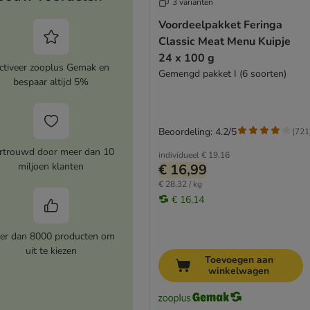
3 varianten
Voordeelpakket Feringa
Classic Meat Menu Kuipje
24 x 100 g
ctiveer zooplus Gemak en
Gemengd pakket I (6 soorten)
bespaar altijd 5%
Beoordeling: 4.2/5
(
721
rtrouwd door meer dan 10
individueel
€ 19,16
miljoen klanten
€ 16,99
€ 28,32 / kg
€ 16,14
er dan 8000 producten om
uit te kiezen
Toevoegen aan
winkelwagen