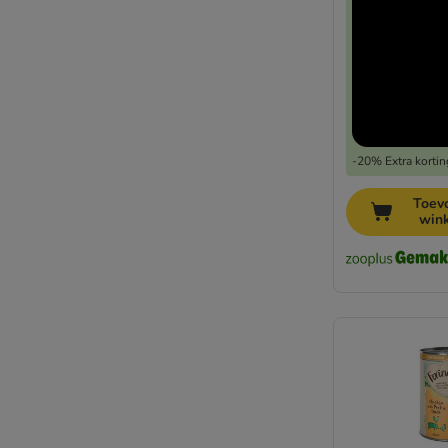
-20% Extra kortin
Toev
win