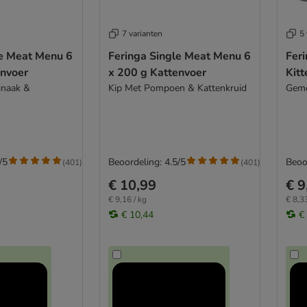
7 varianten
5 
le Meat Menu 6
Feringa Single Meat Menu 6
Fer
envoer
x 200 g Kattenvoer
Kitt
inaak &
Kip Met Pompoen & Kattenkruid
Geme
/5
Beoordeling: 4.5/5
Beoo
(
401
)
(
401
)
€ 10,99
€ 9
€ 9,16 / kg
€ 8,33
€ 10,44
€