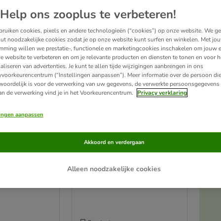
Help ons zooplus te verbeteren!
is
graanvrij
premiumvoer met een hoog vleesaandeel dat aangepast is aan de behoefte
ruiken cookies, pixels en andere technologieën (“cookies”) op onze website. We g
kruiden. Dit maakt Feringa kattenvoer een sappige vleesmaaltijd. Feringa: met veel li
ut noodzakelijke cookies zodat je op onze website kunt surfen en winkelen. Met jo
mming willen we prestatie-, functionele en marketingcookies inschakelen om jouw e
e website te verbeteren en om je relevante producten en diensten te tonen en voor h
roducten
aliseren van advertenties. Je kunt te allen tijde wijzigingen aanbrengen in ons
yvoorkeurencentrum (“Instellingen aanpassen”). Meer informatie over de persoon di
woordelijk is voor de verwerking van uw gegevens, de verwerkte persoonsgegevens 
ve been changed
an de verwerking vind je in het Voorkeurencentrum.
Privacy verklaring
lingen aanpassen
Akkoord en verdergaan
Alleen noodzakelijke cookies