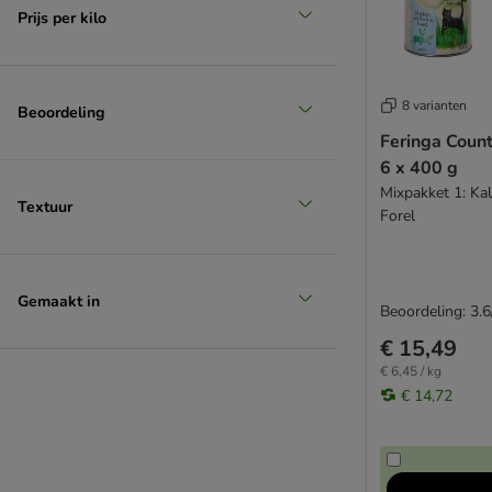
Biologisch voer
Prijs per kilo
Graanvrij voer
Natuurlijk voer
Senior voer
8 varianten
Beoordeling
Sensitive voer
Feringa Count
Sterilised voer
6 x 400 g
Urinary voer
Mixpakket 1: Ka
Maine Coon / Grote katten
Textuur
Forel
❶ Losse blikken / maaltijdzakjes
Bulkvoordeel
Probeerpakketten
Gemaakt in
Beoordeling: 3.6
€ 15,49
€ 6,45 / kg
€ 14,72