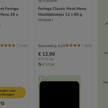
8 varianten
et Feringa
Feringa Classic Meat Menu
 Menu 18 x
Maaltijdzakjes 12 x 85 g
Multipak I
A
t
Beoordeling: 4.1/5
(
1161
)
(
972
)
Ve
€ 12,99
7
€ 12,74 / kg
€ 12,34
Me
oegen aan
kelwagen