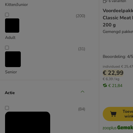
6 varianten
Kitten/Junior
Disugual
Voordeelpakk
Dogs'n Tiger
(
200
)
Classic Meat
Dolina Noteci
200 g
Edgard & Cooper
Gemengd pakke
Encore
Adult
Felix
(
31
)
Feringa
Beoordeling: 4/5
GimCat
Gourmet Gold
individueel
€ 25,4
€ 22,99
Senior
Gourmet Perle kattenvoer
€ 6,39 / kg
GranataPet
€ 21,84
Grau
Actie
Forza10
Greenwoods
(
84
)
Happy Cat
Toev
win
Herrmann's
Hill's Prescription Diet Feline