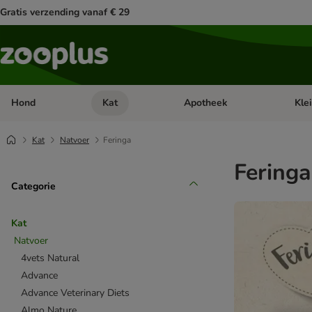
Gratis verzending vanaf € 29
Hond
Kat
Apotheek
Kle
Open categorie menu: Hond
Open categorie menu: Kat
Open 
Kat
Natvoer
Feringa
Feringa
Categorie
Kat
Natvoer
4vets Natural
Advance
Advance Veterinary Diets
Almo Nature