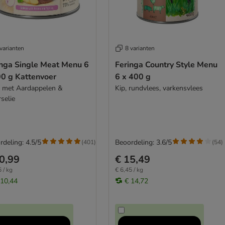
varianten
8 varianten
inga Single Meat Menu 6
Feringa Country Style Menu
00 g Kattenvoer
6 x 400 g
 met Aardappelen &
Kip, rundvlees, varkensvlees
selie
rdeling: 4.5/5
Beoordeling: 3.6/5
(
401
)
(
54
)
0,99
€ 15,49
 / kg
€ 6,45 / kg
 10,44
€ 14,72