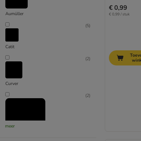
€ 0,99
Aumüller
€ 0,99 / stuk
(
5
)
Catit
Toev
(
2
)
win
Curver
(
2
)
meer