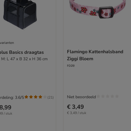
varianten
Flamingo Kattenhalsband
plus Basics draagtas
Ziggi Bloem
 M: L 47 x B 32 x H 36 cm
roze
Niet beoordeeld
rdeling: 3.6/5
(
21
)
€ 3,49
8,99
€ 3,49 / stuk
99 / stuk