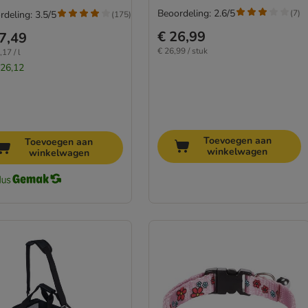
Beoordeling: 2.6/5
(
7
)
rdeling: 3.5/5
(
175
)
€ 26,99
7,49
€ 26,99 / stuk
17 / l
 26,12
Toevoegen aan
Toevoegen aan
winkelwagen
winkelwagen