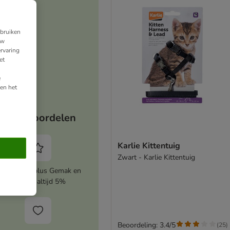
ebruiken
uw
rvaring
et
e
en het
Jouw voordelen
Karlie Kittentuig
Zwart - Karlie Kittentuig
ctiveer zooplus Gemak en
bespaar altijd 5%
Beoordeling: 3.4/5
(
25
)