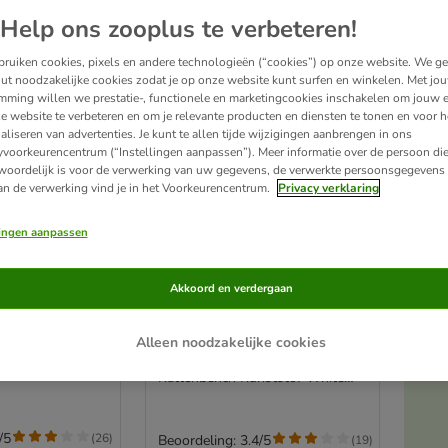
Help ons zooplus te verbeteren!
ruiken cookies, pixels en andere technologieën (“cookies”) op onze website. We g
ut noodzakelijke cookies zodat je op onze website kunt surfen en winkelen. Met jo
mming willen we prestatie-, functionele en marketingcookies inschakelen om jouw e
e website te verbeteren en om je relevante producten en diensten te tonen en voor h
aliseren van advertenties. Je kunt te allen tijde wijzigingen aanbrengen in ons
yvoorkeurencentrum (“Instellingen aanpassen”). Meer informatie over de persoon di
woordelijk is voor de verwerking van uw gegevens, de verwerkte persoonsgegevens 
an de verwerking vind je in het Voorkeurencentrum.
Privacy verklaring
lingen aanpassen
2 varianten
 verchroomd
Catit Kattenbench
Akkoord en verdergaan
rchroomd
Kunststof White Tiger
A
Voyageur Black
Alleen noodzakelijke cookies
L 57 x B 38 x H 31 cm - Catit
Kattenbench Kunststof White
Tiger Voyageur Black
/5
(
26
)
Beoordeling: 3.4/5
(
19
)