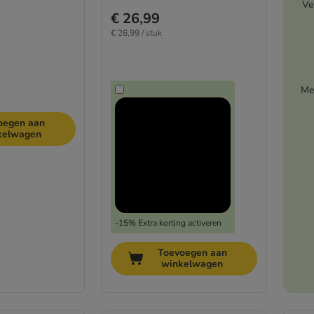
Ve
€ 26,99
€ 26,99 / stuk
Me
oegen aan
kelwagen
-15% Extra korting activeren
Toevoegen aan
winkelwagen