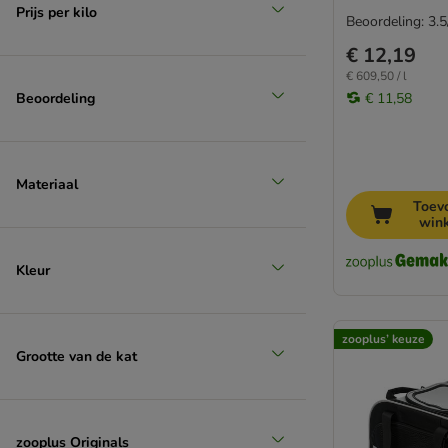
Prijs per kilo
Beoordeling: 3.5
€ 12,19
€ 609,50 / l
Beoordeling
€ 11,58
Materiaal
Toev
win
Kleur
zooplus’ keuze
Grootte van de kat
zooplus Originals