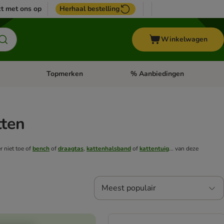
t met ons op
Herhaal bestelling
Winkelwagen
Topmerken
% Aanbiedingen
egorie menu: Vogel
Open categorie menu: Paard
Open categorie menu: Topmerke
tten
er niet toe of
bench
of
draagtas
,
kattenhalsband
of
kattentuig
... van deze
Meest populair