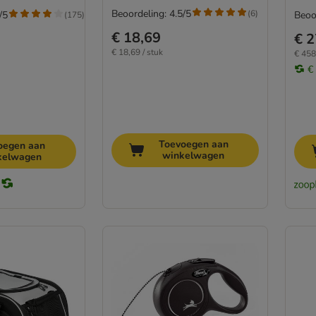
Beoordeling: 4.5/5
(
6
)
/5
Beoo
(
175
)
€ 18,69
€ 2
€ 18,69 / stuk
€ 458,
€
Toevoegen aan
oegen aan
winkelwagen
kelwagen