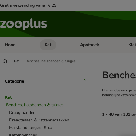
Gratis verzending vanaf € 29
Hond
Kat
Apotheek
Kle
Open categorie menu: Hond
Open categorie menu: Kat
Open 
Kat
Benches, halsbanden & tuigjes
Benches
Categorie
Hier vind je een grote
belangrijke kattenb
Kat
Benches, halsbanden & tuigjes
Draagmanden
1 - 48 van 131 p
Draagtassen & kattenrugzakken
Halsbandhangers & co.
product items ha
Kattenbenches