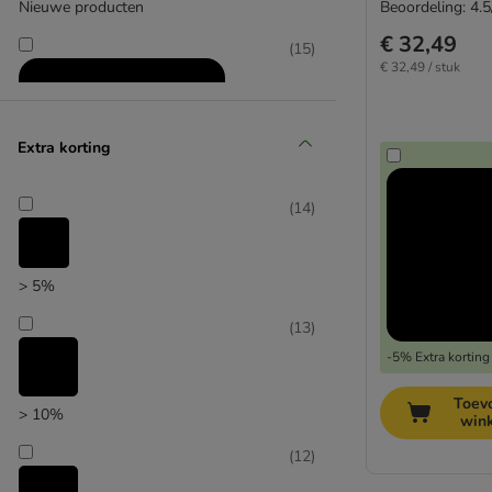
Nieuwe producten
Beoordeling: 4.5
€ 32,49
(
15
)
€ 32,49 / stuk
Extra korting
(
14
)
Producten met extra korting
> 5%
(
10
)
(
13
)
-5% Extra korting
Toev
> 10%
win
(
12
)
zooplus’ keuze