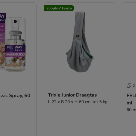
zooplus’ keuze
2 
Trixie Junior Draagtas
sic Spray, 60
FEL
L 22 x B 20 x H 60 cm, tot 5 kg
ml
60 m