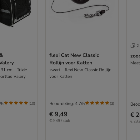
2 
 &
flexi Cat New Classic
zoo
Valery
Rollijn voor Katten
Maat
31 cm - Trixie
zwart - flexi New Classic Rollijn
orttas Valery
voor Katten
/5
Beoordeling: 4.7/5
(
10
)
(
3
)
Beoo
€ 9,49
€ 2
€ 9,49 / stuk
€ 28,