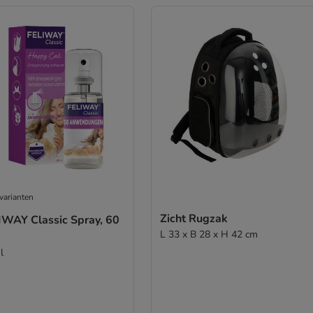
varianten
Zicht Rugzak
IWAY Classic Spray, 60
L 33 x B 28 x H 42 cm
l