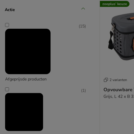
Designed by Lotte
zooplus’ keuze
Actie
(
2
)
(
15
)
Feliway
(
6
)
ferplast
Afgeprijsde producten
2 varianten
Opvouwbare 
(
1
)
Grijs, L 42 x B 