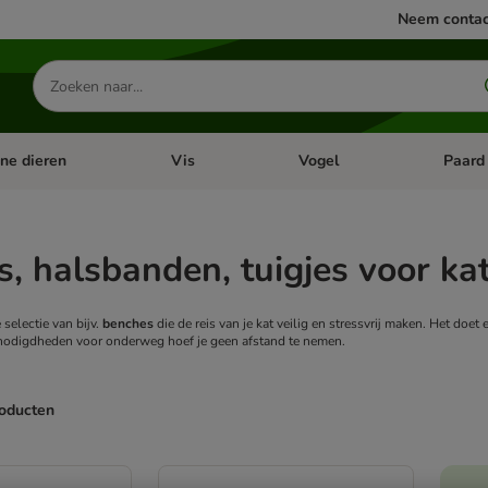
Neem contac
Zoeken
naar
producten
ine dieren
Vis
Vogel
Paard
categorie menu: Apotheek
Open categorie menu: Kleine dieren
Open categorie menu: Vis
Open cat
, halsbanden, tuigjes voor ka
 selectie van bijv.
benches
die de reis van je kat veilig en stressvrij maken. Het doet 
enodigdheden voor onderweg hoef je geen afstand te nemen.
roducten
ve been changed