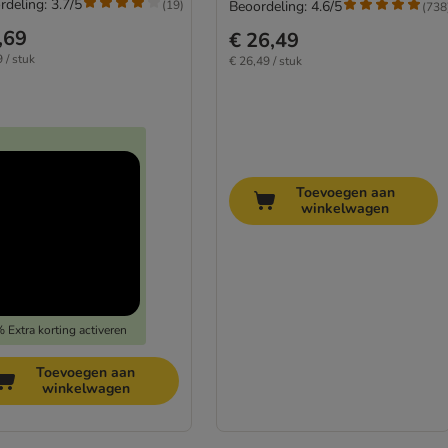
rdeling: 3.7/5
(
19
)
Beoordeling: 4.6/5
(
738
,69
€ 26,49
 / stuk
€ 26,49 / stuk
Toevoegen aan
winkelwagen
 Extra korting activeren
Toevoegen aan
winkelwagen