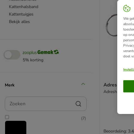
Kattenhalsband
Kattentuigjes
We geb
Bekijk alles
absolu
toeste
op onz
person
Privac
verant
doel v
5% korting
Instel
Adreshanger
Merk
Adreshanger ve
Zoeken
(
7
)
Beoordeling: 3.4