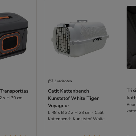
2 varianten
Trix
Transporttas
Catit Kattenbench
kat
32 x H 30 cm
Kunststof White Tiger
Rood
Voyageur
katt
L 48 x B 32 x H 28 cm - Catit
Kattenbench Kunststof White
Tiger Voyageur