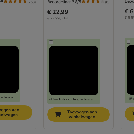
Beoo
/5
Beoordeling: 3.8/5
(
258
)
(
6
)
€ 6
€ 22,99
€ 6,69
€ 22,99 / stuk
 activeren
-15%
-15% Extra korting activeren
oegen aan
Toevoegen aan
kelwagen
winkelwagen