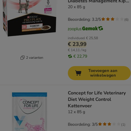
Diabetes Management Kip
Kattenvoer
20 x 85 g
Beoordeling: 3.2/5
(
6
)
individueel
€ 25,58
€ 23,99
€ 14,11 / kg
€ 22,79
2 varianten
Toevoegen aan
winkelwagen
Concept for Life Veterinary
Diet Weight Control
Kattenvoer
12 x 85 g
Beoordeling: 3/5
(
1
)