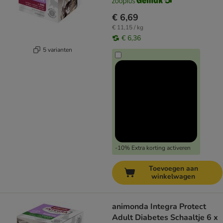
€ 6,69
€ 11,15 / kg
€ 6,36
5 varianten
-10% Extra korting activeren
Toevoegen aan
winkelwagen
animonda Integra Protect
Adult Diabetes Schaaltje 6 x