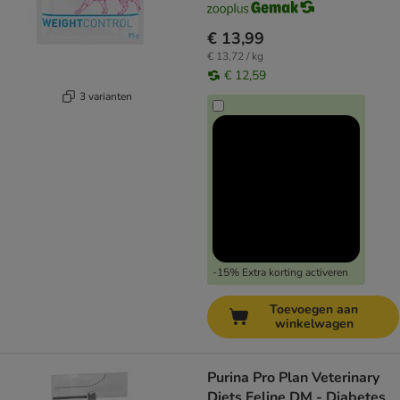
€ 13,99
€ 13,72 / kg
€ 12,59
3 varianten
-15% Extra korting activeren
Toevoegen aan
winkelwagen
Purina Pro Plan Veterinary
Diets Feline DM - Diabetes