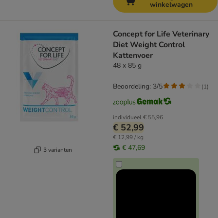
winkelwagen
Concept for Life Veterinary
Diet Weight Control
Kattenvoer
48 x 85 g
Beoordeling: 3/5
(
1
)
individueel
€ 55,96
€ 52,99
€ 12,99 / kg
€ 47,69
3 varianten