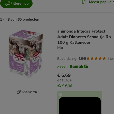
Meest populair
Filteren op
1 - 48 van 60 producten
product items have been changed
animonda Integra Protect
Adult Diabetes Schaaltje 6 x
100 g Kattenvoer
Mix
Beoordeling: 4.8/5
(
340
)
€ 6,69
€ 11,15 / kg
€ 6,36
5 varianten