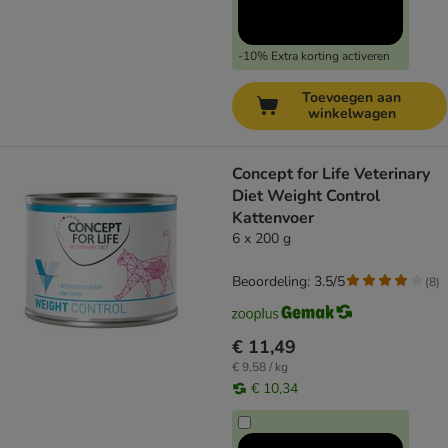
-10% Extra korting activeren
Toevoegen aan
winkelwagen
Concept for Life Veterinary
Diet Weight Control
Kattenvoer
6 x 200 g
Beoordeling: 3.5/5
(
8
)
€ 11,49
€ 9,58 / kg
€ 10,34