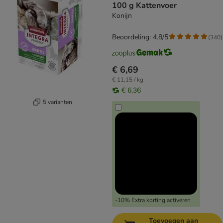
100 g Kattenvoer
Konijn
Beoordeling: 4.8/5
(
340
)
€ 6,69
€ 11,15 / kg
€ 6,36
5 varianten
-10% Extra korting activeren
Toevoegen aan