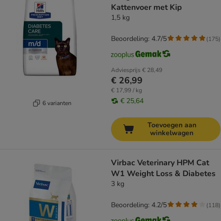
Kattenvoer met Kip
1,5 kg
Beoordeling: 4.7/5
(
175
)
Adviesprijs
€ 28,49
€ 26,99
€ 17,99 / kg
€ 25,64
6 varianten
Toevoegen aan
winkelwagen
Virbac Veterinary HPM Cat
W1 Weight Loss & Diabetes
3 kg
Beoordeling: 4.2/5
(
118
)