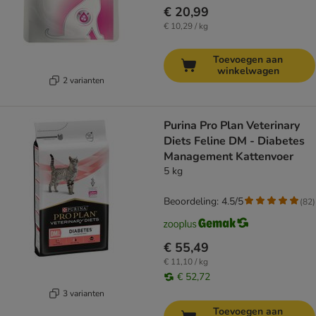
€ 20,99
€ 10,29 / kg
Toevoegen aan
winkelwagen
2 varianten
Purina Pro Plan Veterinary
Diets Feline DM - Diabetes
Management Kattenvoer
5 kg
Beoordeling: 4.5/5
(
82
)
€ 55,49
€ 11,10 / kg
€ 52,72
3 varianten
Toevoegen aan