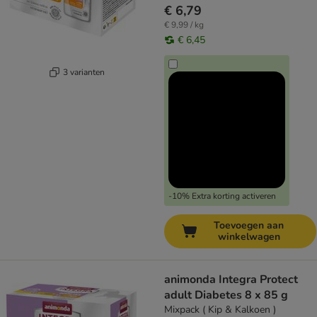
€ 6,79
€ 9,99 / kg
€ 6,45
3 varianten
-10% Extra korting activeren
Toevoegen aan
winkelwagen
animonda Integra Protect
adult Diabetes 8 x 85 g
Mixpack ( Kip & Kalkoen )