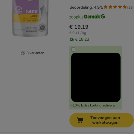
Beoordeling: 4.9/5
(
29
)
€ 19,19
€ 9,41 / kg
€ 18,23
3 varianten
-10% Extra korting activeren
Toevoegen aan
winkelwagen