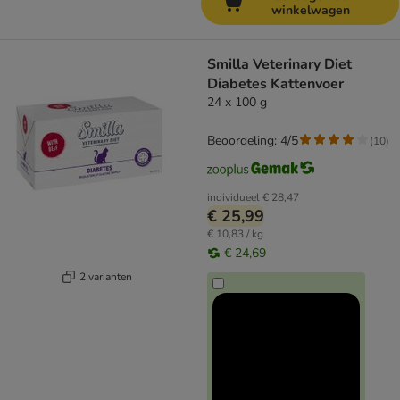
winkelwagen
Smilla Veterinary Diet
Diabetes Kattenvoer
24 x 100 g
Beoordeling: 4/5
(
10
)
individueel
€ 28,47
€ 25,99
€ 10,83 / kg
€ 24,69
2 varianten