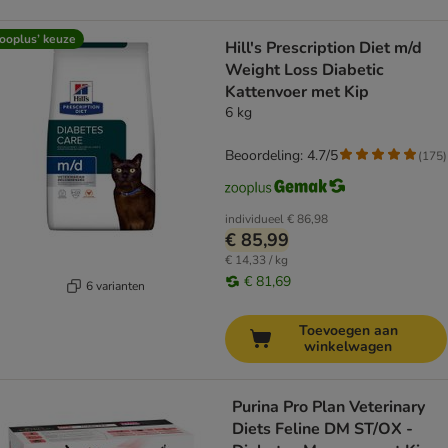
ooplus’ keuze
Hill's Prescription Diet m/d
Weight Loss Diabetic
Kattenvoer met Kip
6 kg
Beoordeling: 4.7/5
(
175
)
individueel
€ 86,98
€ 85,99
€ 14,33 / kg
€ 81,69
6 varianten
Toevoegen aan
winkelwagen
Purina Pro Plan Veterinary
Diets Feline DM ST/OX -