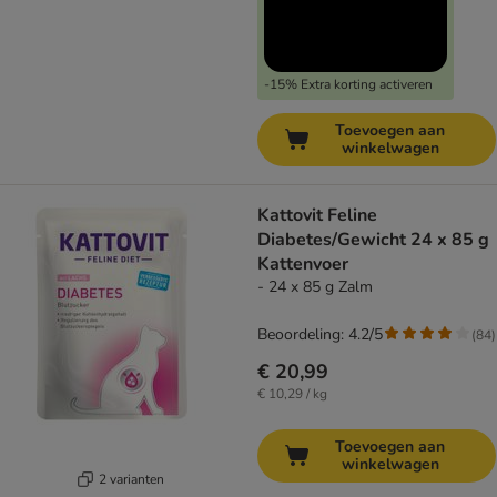
-15% Extra korting activeren
Toevoegen aan
winkelwagen
Kattovit Feline
Diabetes/Gewicht 24 x 85 g
Kattenvoer
- 24 x 85 g Zalm
Beoordeling: 4.2/5
(
84
)
€ 20,99
€ 10,29 / kg
Toevoegen aan
winkelwagen
2 varianten