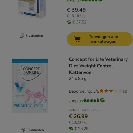
€ 39,49
€ 13,16 / kg
€ 37,52
3 varianten
Toevoegen aan
winkelwagen
Concept for Life Veterinary
Diet Weight Control
Kattenvoer
24 x 85 g
Beoordeling: 3/5
(
1
)
individueel
€ 27,98
€ 26,99
€ 13,23 / kg
€ 24,29
3 varianten