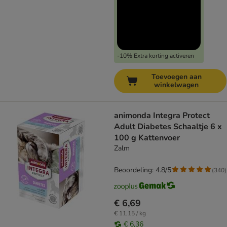
-10% Extra korting activeren
Toevoegen aan
winkelwagen
animonda Integra Protect
Adult Diabetes Schaaltje 6 x
100 g Kattenvoer
Zalm
Beoordeling: 4.8/5
(
340
)
€ 6,69
€ 11,15 / kg
€ 6,36