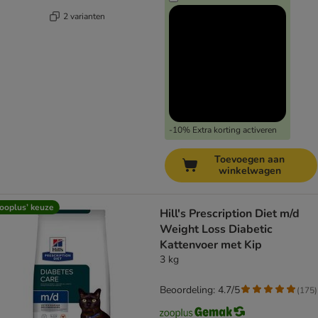
2 varianten
-10% Extra korting activeren
Toevoegen aan
winkelwagen
ooplus’ keuze
Hill's Prescription Diet m/d
Weight Loss Diabetic
Kattenvoer met Kip
3 kg
Beoordeling: 4.7/5
(
175
)