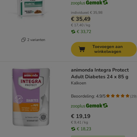
individueel
€ 35,98
€ 35,49
€ 17,40 / kg
€ 33,72
2 varianten
Toevoegen aan
winkelwagen
animonda Integra Protect
Adult Diabetes 24 x 85 g
Kalkoen
Beoordeling: 4.9/5
(
29
)
€ 19,19
€ 9,41 / kg
€ 18,23