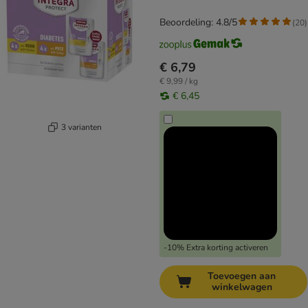
Beoordeling: 4.8/5
(
20
)
€ 6,79
€ 9,99 / kg
€ 6,45
3 varianten
-10% Extra korting activeren
Toevoegen aan
winkelwagen