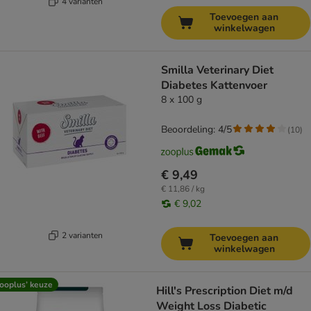
4 varianten
Toevoegen aan
winkelwagen
Smilla Veterinary Diet
Diabetes Kattenvoer
8 x 100 g
Beoordeling: 4/5
(
10
)
€ 9,49
€ 11,86 / kg
€ 9,02
2 varianten
Toevoegen aan
winkelwagen
ooplus’ keuze
Hill's Prescription Diet m/d
Weight Loss Diabetic