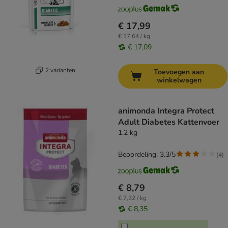
€ 17,99
€ 17,64 / kg
€ 17,09
2 varianten
Toevoegen aan
winkelwagen
animonda Integra Protect
Adult Diabetes Kattenvoer
1.2 kg
Beoordeling: 3.3/5
(
4
)
€ 8,79
€ 7,32 / kg
€ 8,35