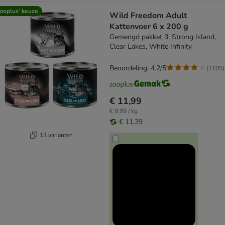
ooplus’ keuze
Wild Freedom Adult
Kattenvoer 6 x 200 g
Gemengd pakket 3: Strong Island,
Clear Lakes, White Infinity
Beoordeling: 4.2/5
(
1105
)
€ 11,99
€ 9,99 / kg
€ 11,39
13 varianten