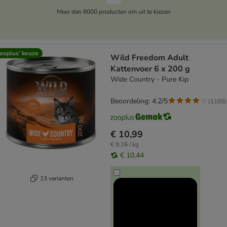
Meer dan 8000 producten om uit te kiezen
ooplus’ keuze
Wild Freedom Adult
Kattenvoer 6 x 200 g
Wide Country - Pure Kip
Beoordeling: 4.2/5
(
1105
)
€ 10,99
€ 9,16 / kg
€ 10,44
13 varianten