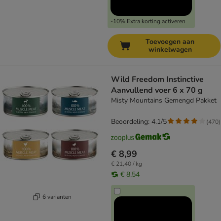
-10% Extra korting activeren
Toevoegen aan
winkelwagen
Wild Freedom Instinctive
Aanvullend voer 6 x 70 g
Misty Mountains Gemengd Pakket
Beoordeling: 4.1/5
(
470
)
€ 8,99
€ 21,40 / kg
€ 8,54
6 varianten