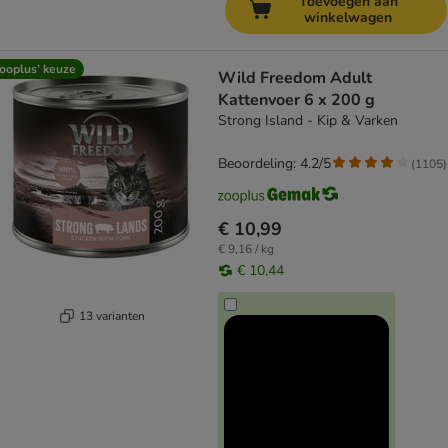
Toevoegen aan
winkelwagen
ooplus’ keuze
Wild Freedom Adult
Kattenvoer 6 x 200 g
Strong Island - Kip & Varken
Beoordeling: 4.2/5
(
1105
)
€ 10,99
€ 9,16 / kg
€ 10,44
13 varianten