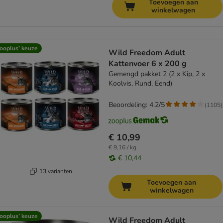
Toevoegen aan
winkelwagen
ooplus’ keuze
Wild Freedom Adult
Kattenvoer 6 x 200 g
Gemengd pakket 2 (2 x Kip, 2 x
Koolvis, Rund, Eend)
Beoordeling: 4.2/5
(
1105
)
€ 10,99
€ 9,16 / kg
€ 10,44
13 varianten
Toevoegen aan
winkelwagen
ooplus’ keuze
Wild Freedom Adult