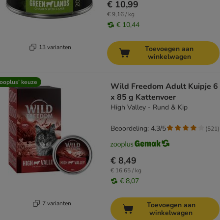
€ 10,99
€ 9,16 / kg
€ 10,44
13 varianten
Toevoegen aan
winkelwagen
ooplus’ keuze
Wild Freedom Adult Kuipje 6
x 85 g Kattenvoer
High Valley - Rund & Kip
Beoordeling: 4.3/5
(
521
)
€ 8,49
€ 16,65 / kg
€ 8,07
7 varianten
Toevoegen aan
winkelwagen