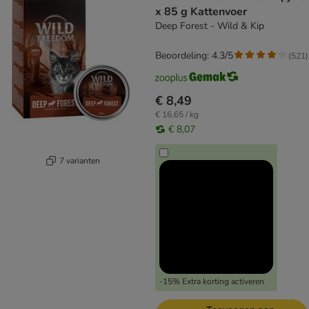
x 85 g Kattenvoer
Deep Forest - Wild & Kip
Beoordeling: 4.3/5
(
521
)
€ 8,49
€ 16,65 / kg
€ 8,07
7 varianten
-15% Extra korting activeren