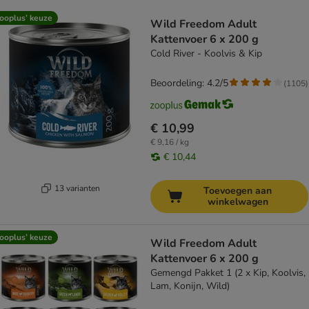
product items have been changed
ooplus’ keuze
Wild Freedom Adult
Kattenvoer 6 x 200 g
Cold River - Koolvis & Kip
Beoordeling: 4.2/5
(
1105
)
€ 10,99
€ 9,16 / kg
€ 10,44
13 varianten
Toevoegen aan
winkelwagen
ooplus’ keuze
Wild Freedom Adult
Kattenvoer 6 x 200 g
Gemengd Pakket 1 (2 x Kip, Koolvis,
Lam, Konijn, Wild)