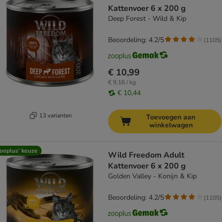
Kattenvoer 6 x 200 g
Deep Forest - Wild & Kip
Beoordeling: 4.2/5
(
1105
)
€ 10,99
€ 9,16 / kg
€ 10,44
13 varianten
Toevoegen aan
winkelwagen
ooplus’ keuze
Wild Freedom Adult
Kattenvoer 6 x 200 g
Golden Valley - Konijn & Kip
Beoordeling: 4.2/5
(
1105
)