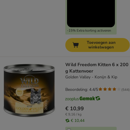
-15% Extra korting activeren
Toevoegen aan
winkelwagen
Wild Freedom Kitten 6 x 200
g Kattenvoer
Golden Valley - Konijn & Kip
Beoordeling: 4.4/5
(
544
)
€ 10,99
€ 9,16 / kg
€ 10,44