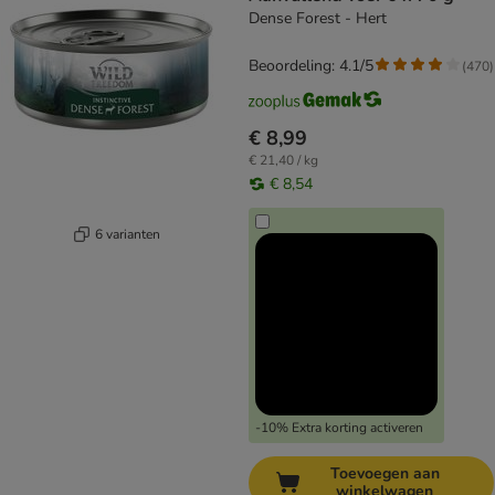
Dense Forest - Hert
Beoordeling: 4.1/5
(
470
)
€ 8,99
€ 21,40 / kg
€ 8,54
6 varianten
-10% Extra korting activeren
Toevoegen aan
winkelwagen