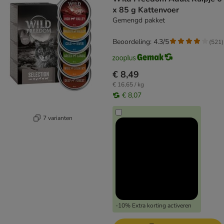
x 85 g Kattenvoer
Gemengd pakket
Beoordeling: 4.3/5
(
521
)
€ 8,49
€ 16,65 / kg
€ 8,07
7 varianten
-10% Extra korting activeren