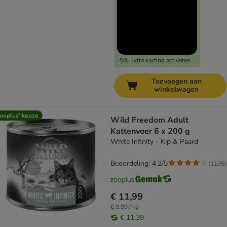
-5% Extra korting activeren
Toevoegen aan
winkelwagen
ooplus’ keuze
Wild Freedom Adult
Kattenvoer 6 x 200 g
White Infinity - Kip & Paard
Beoordeling: 4.2/5
(
1105
)
€ 11,99
€ 9,99 / kg
€ 11,39