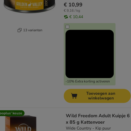
€ 10,99
€ 9,16 / kg
€ 10,44
13 varianten
-10% Extra korting activeren
Toevoegen aan
winkelwagen
ooplus’ keuze
Wild Freedom Adult Kuipje 6
x 85 g Kattenvoer
Wide Country - Kip puur