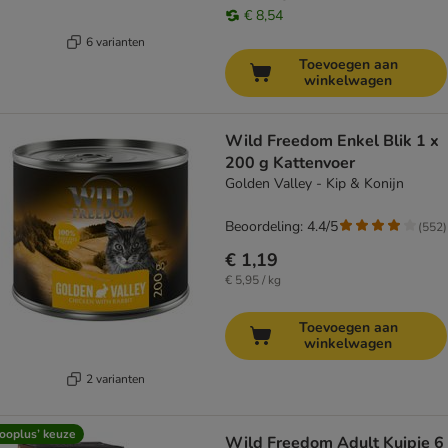
€ 8,54
6 varianten
Toevoegen aan
winkelwagen
Wild Freedom Enkel Blik 1 x
200 g Kattenvoer
Golden Valley - Kip & Konijn
Beoordeling: 4.4/5
(
552
)
€ 1,19
€ 5,95 / kg
Toevoegen aan
winkelwagen
2 varianten
ooplus’ keuze
Wild Freedom Adult Kuipje 6