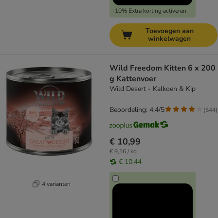
-10% Extra korting activeren
Toevoegen aan
winkelwagen
Wild Freedom Kitten 6 x 200
g Kattenvoer
Wild Desert - Kalkoen & Kip
Beoordeling: 4.4/5
(
544
)
€ 10,99
€ 9,16 / kg
€ 10,44
4 varianten