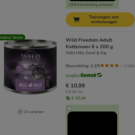
-15% Extra korting activeren
Toevoegen aan
winkelwagen
ooplus’ keuze
Wild Freedom Adult
Kattenvoer 6 x 200 g
Wild Hills Eend & Kip
Beoordeling: 4.2/5
(
1105
)
€ 10,99
€ 9,16 / kg
€ 10,44
13 varianten