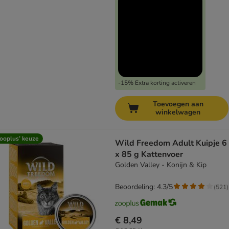
-15% Extra korting activeren
Toevoegen aan
winkelwagen
ooplus’ keuze
Wild Freedom Adult Kuipje 6
x 85 g Kattenvoer
Golden Valley - Konijn & Kip
Beoordeling: 4.3/5
(
521
)
€ 8,49