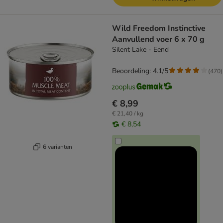
Wild Freedom Instinctive
Aanvullend voer 6 x 70 g
Silent Lake - Eend
Beoordeling: 4.1/5
(
470
)
€ 8,99
€ 21,40 / kg
€ 8,54
6 varianten