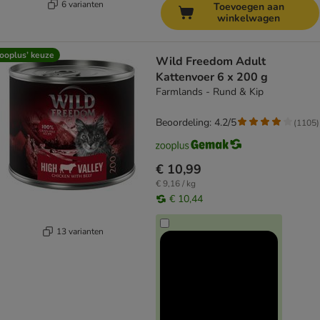
6 varianten
Toevoegen aan
winkelwagen
ooplus’ keuze
Wild Freedom Adult
Kattenvoer 6 x 200 g
Farmlands - Rund & Kip
Beoordeling: 4.2/5
(
1105
)
€ 10,99
€ 9,16 / kg
€ 10,44
13 varianten