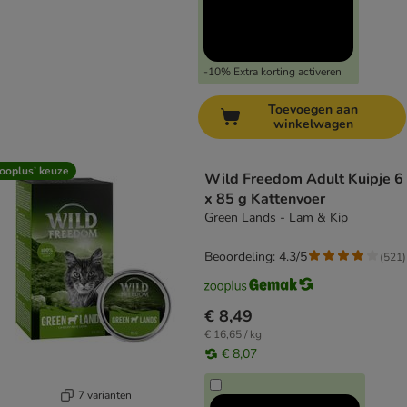
-10% Extra korting activeren
Toevoegen aan
winkelwagen
ooplus’ keuze
Wild Freedom Adult Kuipje 6
x 85 g Kattenvoer
Green Lands - Lam & Kip
Beoordeling: 4.3/5
(
521
)
€ 8,49
€ 16,65 / kg
€ 8,07
7 varianten