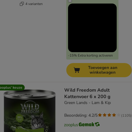
4 varianten
-15% Extra korting activeren
Toevoegen aan
winkelwagen
ooplus’ keuze
Wild Freedom Adult
Kattenvoer 6 x 200 g
Green Lands - Lam & Kip
Beoordeling: 4.2/5
(
1105
)