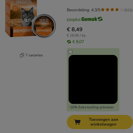
Beoordeling: 4.3/5
(
521
)
€ 8,49
€ 16,65 / kg
€ 8,07
7 varianten
-10% Extra korting activeren
Toevoegen aan
winkelwagen