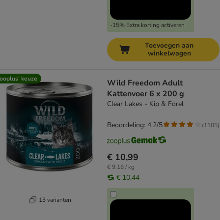
-15% Extra korting activeren
Toevoegen aan
winkelwagen
ooplus’ keuze
Wild Freedom Adult
Kattenvoer 6 x 200 g
Clear Lakes - Kip & Forel
Beoordeling: 4.2/5
(
1105
)
€ 10,99
€ 9,16 / kg
€ 10,44
13 varianten