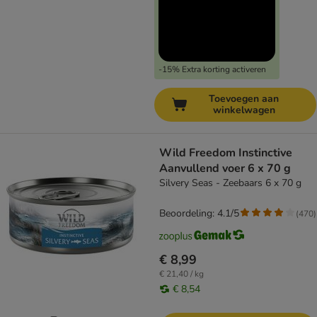
-15% Extra korting activeren
Toevoegen aan
winkelwagen
Wild Freedom Instinctive
Aanvullend voer 6 x 70 g
Silvery Seas - Zeebaars 6 x 70 g
Beoordeling: 4.1/5
(
470
)
€ 8,99
€ 21,40 / kg
€ 8,54