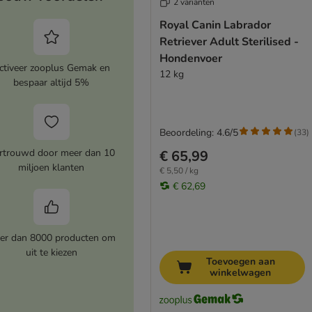
2 varianten
Royal Canin Labrador
Retriever Adult Sterilised -
Hondenvoer
ctiveer zooplus Gemak en
12 kg
bespaar altijd 5%
Beoordeling: 4.6/5
(
33
)
rtrouwd door meer dan 10
€ 65,99
miljoen klanten
€ 5,50 / kg
€ 62,69
er dan 8000 producten om
uit te kiezen
Toevoegen aan
winkelwagen