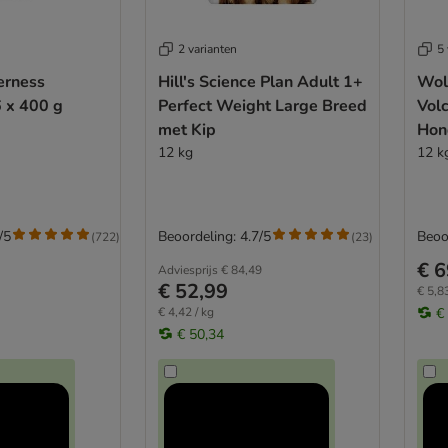
2 varianten
5 
erness
Hill's Science Plan Adult 1+
Wol
 x 400 g
Perfect Weight Large Breed
Vol
met Kip
Hon
12 kg
12 k
/5
Beoordeling: 4.7/5
Beoo
(
722
)
(
23
)
€ 6
Adviesprijs
€ 84,49
€ 52,99
€ 5,83
€ 4,42 / kg
€
€ 50,34