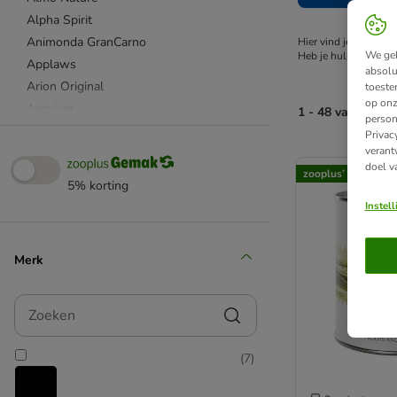
Alpha Spirit
Animonda GranCarno
Hier vind je een gro
We geb
Heb je hulp nodig bij
Applaws
absolu
Arion Original
toeste
op onz
Arquivet
1 - 48 van 3989 
person
Belcando
Privac
verant
Beneful
product items ha
doel v
Bewi Dog
zooplus’ keuze
5% korting
Bonzo
Instel
bosch
Bozita Robur
Merk
Bozita
Brekkies
Zoeken
Briantos
Brit
BugBell
(
7
)
Burns
Calibra