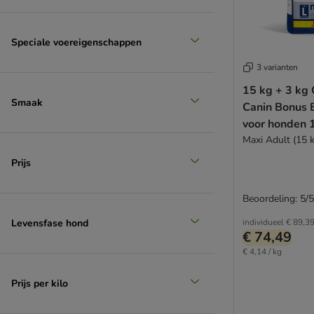
Rosie's Farm
Schesir
Simpsons Premium
Speciale voereigenschappen
Smølke
3 varianten
Specific Veterinary Diet
15 kg + 3 kg 
Taste of the Wild
Smaak
Canin Bonus 
Trainer
voor honden 
Tropidog
Maxi Adult (15 k
Trovet Hondenvoer
Prijs
Ultima
Virbac Vetcomplex
Wiejska Zagroda
Beoordeling: 5/5
Wolf of Wilderness
Levensfase hond
individueel
€ 89,3
Yarrah Bio
€ 74,49
Ziwi Peak
€ 4,14 / kg
Overige merken
Prijs per kilo
Vegetarisch
Graanvrij hondenbrokken​