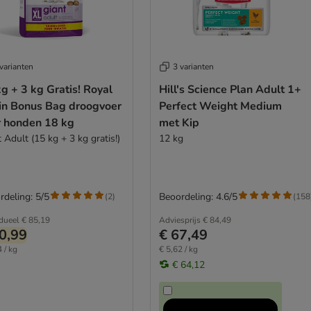
varianten
3 varianten
g + 3 kg Gratis! Royal
Hill's Science Plan Adult 1+
in Bonus Bag droogvoer
Perfect Weight Medium
r honden 18 kg
met Kip
 Adult (15 kg + 3 kg gratis!)
12 kg
rdeling: 5/5
Beoordeling: 4.6/5
(
2
)
(
158
idueel
€ 85,19
Adviesprijs
€ 84,49
0,99
€ 67,49
 / kg
€ 5,62 / kg
€ 64,12