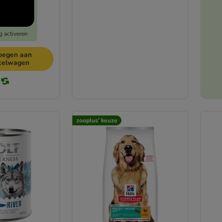
g activeren
oegen aan
kelwagen
zooplus’ keuze