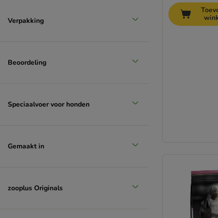
Biologisch voer
Toev
Koudgeperst
win
Verpakking
Voer voor overgewicht
Beoordeling
Speciaalvoer voor honden
Gemaakt in
zooplus Originals