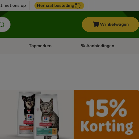
t met ons op
Herhaal bestelling
Winkelwagen
Topmerken
% Aanbiedingen
egorie menu: Vogel
Open categorie menu: Paard
Open categorie menu: Topmerke