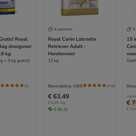
4 varianten
3 
Gratis! Royal
Royal Canin Labrador
15 k
Bag droogvoer
Retriever Adult -
Can
18 kg
Hondenvoer
voo
g + 3 kg gratis!)
12 kg
Giant
Beoordeling: 4.8/5
Beoo
(
2
)
(
548
)
€ 63,49
9
indiv
€ 7
€ 5,29 / kg
€ 60,32
€ 3,94