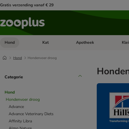
Gratis verzending vanaf € 29
Hond
Kat
Apotheek
Kle
Open categorie menu: Hond
Open categorie menu: Kat
Open 
Hond
Hondenvoer droog
Honden
Categorie
Hond
Hondenvoer droog
Advance
Advance Veterinary Diets
Affinity Libra
Almo Nature