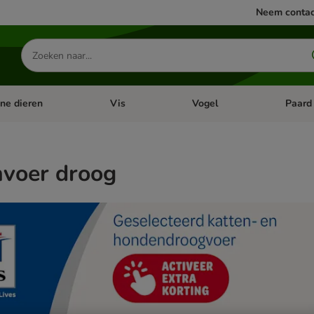
Neem contac
Zoeken
naar
producten
ine dieren
Vis
Vogel
Paard
categorie menu: Apotheek
Open categorie menu: Kleine dieren
Open categorie menu: Vis
Open cat
voer droog