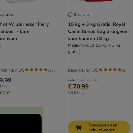
varianten
3 varianten
f of Wilderness "Fiery
15 kg + 3 kg Gratis! Royal
canoes" - Lam
Canin Bonus Bag droogvoer
denvoer
voor honden 18 kg
g
Medium Adult (15 kg + 3 kg
gratis!)
rdeling: 4.6/5
Beoordeling: 5/5
(
253
)
(
2
)
9,99
individueel
€ 85,19
€ 70,99
 / kg
 62,99
€ 3,94 / kg
Toevoegen aan
winkelwagen