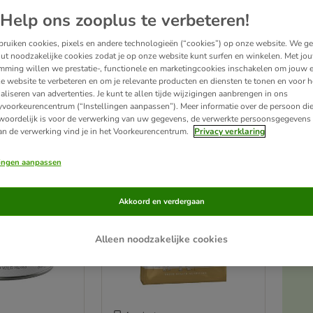
Help ons zooplus te verbeteren!
ot aanbod van
droog hondenvoer
. Divers assortiment hondenvoer voor speciale behoef
ruiken cookies, pixels en andere technologieën (“cookies”) op onze website. We g
 het kiezen van het juiste voer?
Bekijk dan onze
keuzehulp.
Heb je ons brede assort
ut noodzakelijke cookies zodat je op onze website kunt surfen en winkelen. Met jo
mming willen we prestatie-, functionele en marketingcookies inschakelen om jouw e
e website te verbeteren en om je relevante producten en diensten te tonen en voor h
producten
aliseren van advertenties. Je kunt te allen tijde wijzigingen aanbrengen in ons
yvoorkeurencentrum (“Instellingen aanpassen”). Meer informatie over de persoon di
woordelijk is voor de verwerking van uw gegevens, de verwerkte persoonsgegevens 
ve been changed
an de verwerking vind je in het Voorkeurencentrum.
Privacy verklaring
zooplus’ keuze
lingen aanpassen
Akkoord en verdergaan
Alleen noodzakelijke cookies