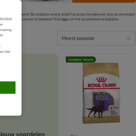
ten van je hond. Bij zooplus vind je altijd het juiste hondenvoer voor je viervoeter!
ebruiken
iment honden natvoer al bekeken? Klik
hier
om het assortiment te bekijken.
uw
rvaring
et
Meest populair
e
en het
zooplus’ keuze
Jouw voordelen