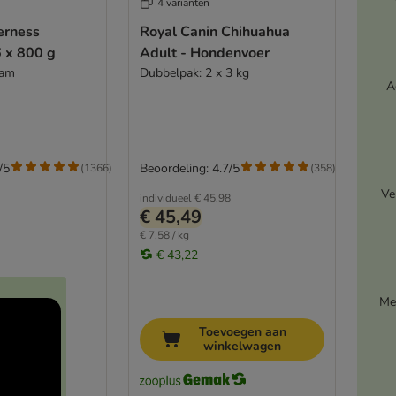
4 varianten
erness
Royal Canin Chihuahua
 x 800 g
Adult - Hondenvoer
Lam
Dubbelpak: 2 x 3 kg
A
/5
Beoordeling: 4.7/5
(
1366
)
(
358
)
Ve
individueel
€ 45,98
€ 45,49
€ 7,58 / kg
€ 43,22
Me
Toevoegen aan
winkelwagen