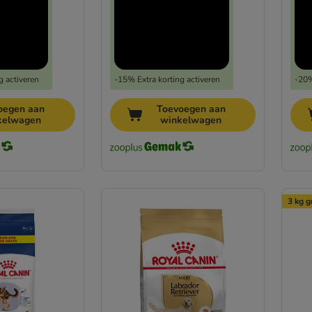
g activeren
-15% Extra korting activeren
-20%
oegen aan
Toevoegen aan
kelwagen
winkelwagen
3 kg g