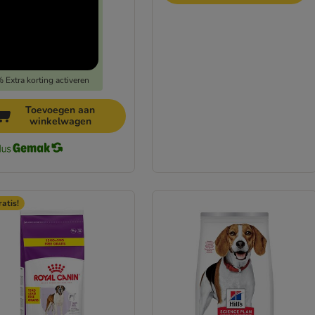
 Extra korting activeren
Toevoegen aan
winkelwagen
ratis!