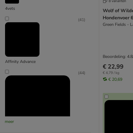
8 varianten
Carnilove
4vets
Wolf of Wild
Carrier
Hondenvoer 6
(
41
)
Cavom
Green Fields - 
Concept for Life
Concept for Life Veterinary Diet
Crave
Dingo
Beoordeling: 4.8
Dog Chow
Affinity Advance
€ 22,99
Doggy Dog
(
44
)
€ 4,79 / kg
Dog's Love
€ 20,69
Dolina Noteci
Edgard & Cooper
Eukanuba
Eukanuba Veterinary Diets
Farmina
FitActive
meer
Fitmin