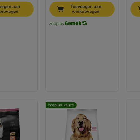
oegen aan
Toevoegen aan
kelwagen
winkelwagen
zooplus’ keuze