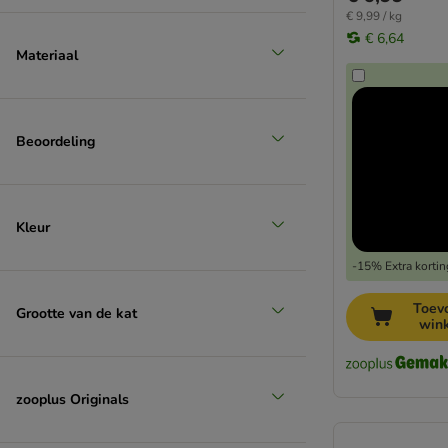
€ 9,99 / kg
€ 6,64
Materiaal
Beoordeling
Kleur
-15% Extra kortin
Toev
Grootte van de kat
win
zooplus Originals