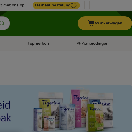
t met ons op
Herhaal bestelling
Winkelwagen
Topmerken
% Aanbiedingen
egorie menu: Vogel
Open categorie menu: Paard
Open categorie menu: Topmerke