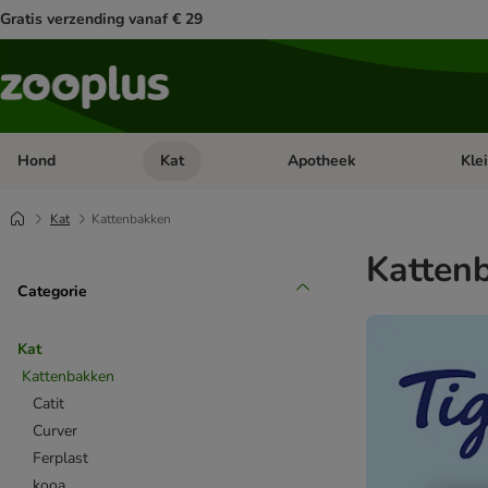
Gratis verzending vanaf € 29
Hond
Kat
Apotheek
Kle
Open categorie menu: Hond
Open categorie menu: Kat
Open 
Kat
Kattenbakken
Katten
Categorie
Kat
Kattenbakken
Catit
Curver
Ferplast
kooa