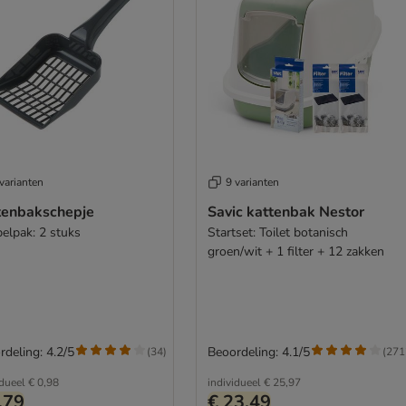
varianten
9 varianten
tenbakschepje
Savic kattenbak Nestor
elpak: 2 stuks
Startset: Toilet botanisch
groen/wit + 1 filter + 12 zakken
rdeling: 4.2/5
Beoordeling: 4.1/5
(
34
)
(
271
idueel
€ 0,98
individueel
€ 25,97
,79
€ 23,49