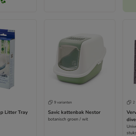
9 varianten
2 
p Litter Tray
Savic kattenbak Nestor
Verv
botanisch groen / wit
div
Unive
stuk