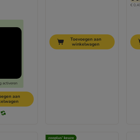
€ 0,40
Toevoegen aan
winkelwagen
g activeren
oegen aan
kelwagen
zooplus’ keuze