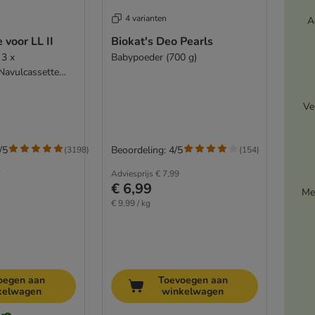
4 varianten
A
 voor LL II
Biokat's Deo Pearls
 3 x
Babypoeder (700 g)
 Navulcassette
Ve
/5
Beoordeling: 4/5
(
3198
)
(
154
)
7
Adviesprijs
€ 7,99
€ 6,99
Me
€ 9,99 / kg
oegen aan
Toevoegen aan
kelwagen
winkelwagen