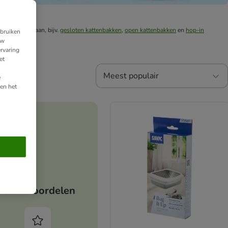
kattenbakken aan, bijv.
gesloten kattenbakken
,
open kattenbakken
en
hop-in
ebruiken
uw
rvaring
et
Meest populair
e
en het
Jouw voordelen