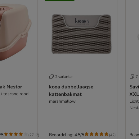
2 varianten
7 
bak Nestor
kooa dubbellaagse
Sav
/ toscane rood
kattenbakmat
XXL
marshmallow
Licht
Nest
/5
Beoordeling: 4.5/5
Beoo
(
2712
)
(
42
)