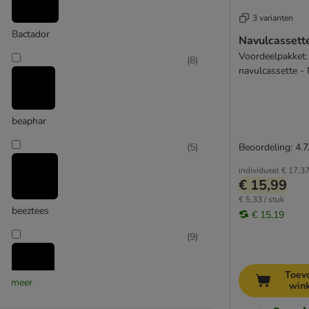
3 varianten
Bactador
Navulcassette
Voordeelpakket:
(
8
)
navulcassette -
voor LL II
beaphar
Beoordeling: 4.7
(
5
)
individueel
€ 17,3
€ 15,99
€ 5,33 / stuk
beeztees
€ 15,19
(
9
)
Toev
meer
win
Biokat's