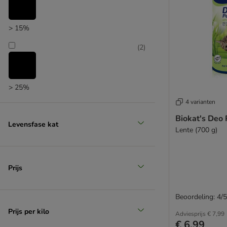
> 15%
(
2
)
> 25%
4 varianten
(
1
)
Biokat's Deo 
Levensfase kat
Lente (700 g)
> 35%
(
1
)
Prijs
Beoordeling: 4/5
> 50%
Prijs per kilo
Adviesprijs
€ 7,99
€ 6,99