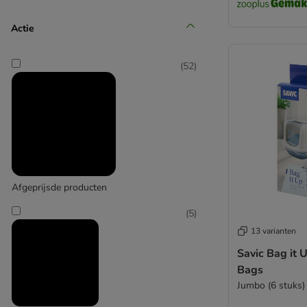
(
1
)
Actie
(
52
)
Canadian Cat Company
(
11
)
Afgeprijsde producten
Catit
(
5
)
13 varianten
Savic Bag it U
Bags
Jumbo (6 stuks)