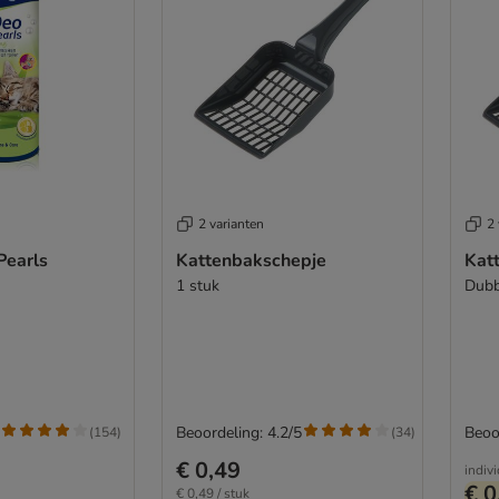
2 varianten
2 
Pearls
Kattenbakschepje
Kat
1 stuk
Dubb
Beoordeling: 4.2/5
Beoo
(
154
)
(
34
)
€ 0,49
indiv
€ 0
€ 0,49 / stuk