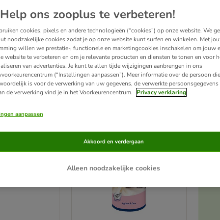
Help ons zooplus te verbeteren!
te selectie van producten rondom de
kattenbak
. We bieden je verschillende soorten 
ruiken cookies, pixels en andere technologieën (“cookies”) op onze website. We g
aast vind je er ook handige
opruimsystemen
en
geurbestrijders.
ut noodzakelijke cookies zodat je op onze website kunt surfen en winkelen. Met jo
mming willen we prestatie-, functionele en marketingcookies inschakelen om jouw e
e website te verbeteren en om je relevante producten en diensten te tonen en voor h
aliseren van advertenties. Je kunt te allen tijde wijzigingen aanbrengen in ons
roducten
yvoorkeurencentrum (“Instellingen aanpassen”). Meer informatie over de persoon di
woordelijk is voor de verwerking van uw gegevens, de verwerkte persoonsgegevens 
an de verwerking vind je in het Voorkeurencentrum.
Privacy verklaring
ve been changed
zooplus’ keuze
lingen aanpassen
Akkoord en verdergaan
Alleen noodzakelijke cookies