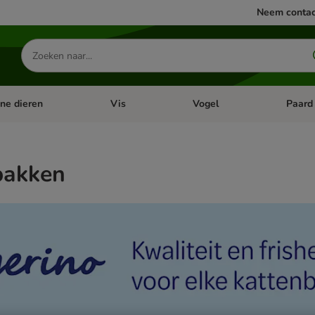
Neem contac
Zoeken
naar
producten
ine dieren
Vis
Vogel
Paard
categorie menu: Apotheek
Open categorie menu: Kleine dieren
Open categorie menu: Vis
Open cat
bakken