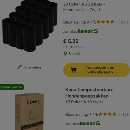
20 Rollen à 20 Zakjes -
Hondenzakjes Zwart
Beoordeling: 4.4/5
(
1087
)
€ 5,29
€ 0,26 / stuk
€ 5,03
Toevoegen aan
4 varianten
winkelwagen
ooplus’ keuze
Kooa Composteerbare
Hondenpoepzakken
15 Rollen à 15 zakjes
Beoordeling: 4.4/5
(
123
)