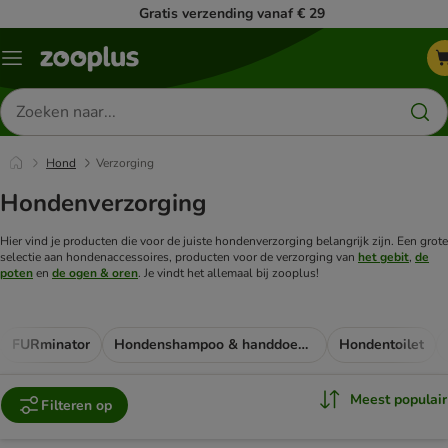
Gratis verzending vanaf € 29
Menu
Zoeken
naar
producten
Hond
Verzorging
Hondenverzorging
Hier vind je producten die voor de juiste hondenverzorging belangrijk zijn. Een grote
selectie aan hondenaccessoires, producten voor de verzorging van
het gebit
,
de
poten
en
de ogen & oren
. Je vindt het allemaal bij zooplus!
FURminator
Hondenshampoo & handdoeken
Hondentoilet
Meest populair
Filteren op