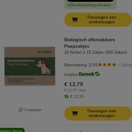
-25% Extra korting activeren
Toevoegen aan
winkelwagen
Biologisch afbreekbare
Poepzakjes
20 Rollen à 15 Zakjes (300 Zakjes)
Beoordeling: 3.7/5
(
1504
)
€ 12,79
€ 12,79 / stuk
€ 12,15
3 varianten
Toevoegen aan
winkelwagen
ooplus’ keuze