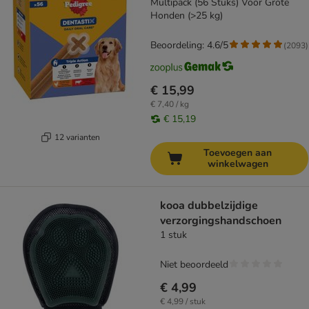
Multipack (56 Stuks) Voor Grote
Honden (>25 kg)
Beoordeling: 4.6/5
(
2093
)
€ 15,99
€ 7,40 / kg
€ 15,19
12 varianten
Toevoegen aan
winkelwagen
kooa dubbelzijdige
verzorgingshandschoen
1 stuk
Niet beoordeeld
€ 4,99
€ 4,99 / stuk