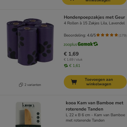
winkelwagen
Hondenpoepzakjes met Geur
4 Rollen à 15 Zakjes Lila, Lavendel
Beoordeling: 4.6/5
(
179
)
€ 1,69
€ 1,69 / stuk
€ 1,61
Toevoegen aan
winkelwagen
2 varianten
kooa Kam van Bamboe met
roterende Tanden
L 22 x B 6 cm - Kam van Bamboe
met roterende Tanden