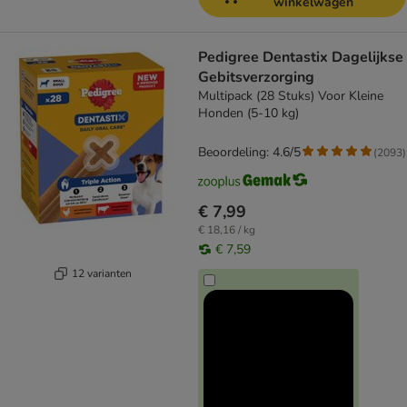
winkelwagen
Pedigree Dentastix Dagelijkse
Gebitsverzorging
Multipack (28 Stuks) Voor Kleine
Honden (5-10 kg)
Beoordeling: 4.6/5
(
2093
)
€ 7,99
€ 18,16 / kg
€ 7,59
12 varianten