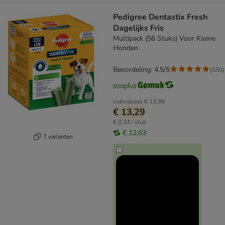
Pedigree Dentastix Fresh
Dagelijks Fris
Multipack (56 Stuks) Voor Kleine
Honden
Beoordeling: 4.5/5
(
550
)
individueel
€ 13,98
€ 13,29
€ 0,24 / stuk
€ 12,63
7 varianten