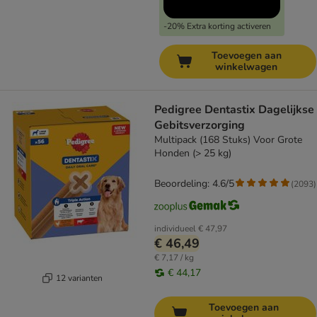
-20% Extra korting activeren
Toevoegen aan
winkelwagen
Pedigree Dentastix Dagelijkse
Gebitsverzorging
Multipack (168 Stuks) Voor Grote
Honden (> 25 kg)
Beoordeling: 4.6/5
(
2093
)
individueel
€ 47,97
€ 46,49
€ 7,17 / kg
€ 44,17
12 varianten
Toevoegen aan