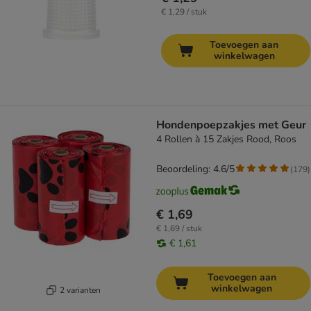
€ 1,29 / stuk
Toevoegen aan
winkelwagen
Hondenpoepzakjes met Geur
4 Rollen à 15 Zakjes Rood, Roos
Beoordeling: 4.6/5
(
179
)
€ 1,69
€ 1,69 / stuk
€ 1,61
Toevoegen aan
winkelwagen
2 varianten