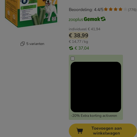
Beoordeling: 4.4/5
(
776
)
individueel
€ 41,94
€ 38,99
€ 14,77 / kg
5 varianten
€ 37,04
-20% Extra korting activeren
Toevoegen aan
winkelwagen