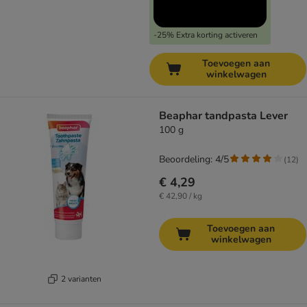
-25% Extra korting activeren
Toevoegen aan
winkelwagen
Beaphar tandpasta Lever
100 g
Beoordeling: 4/5
(
12
)
€ 4,29
€ 42,90 / kg
Toevoegen aan
winkelwagen
2 varianten