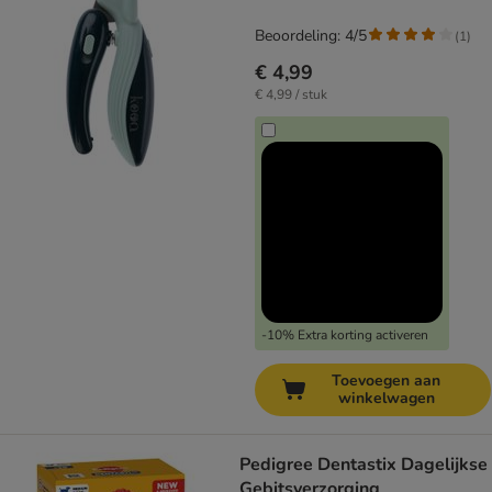
Beoordeling: 4/5
(
1
)
€ 4,99
€ 4,99 / stuk
-10% Extra korting activeren
Toevoegen aan
winkelwagen
Pedigree Dentastix Dagelijkse
Gebitsverzorging