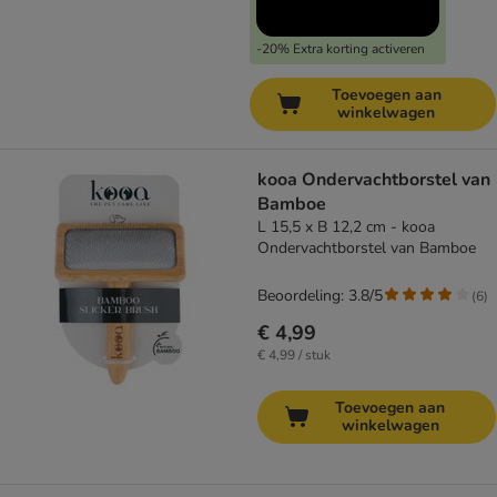
-20% Extra korting activeren
Toevoegen aan
winkelwagen
kooa Ondervachtborstel van
Bamboe
L 15,5 x B 12,2 cm - kooa
Ondervachtborstel van Bamboe
Beoordeling: 3.8/5
(
6
)
€ 4,99
€ 4,99 / stuk
Toevoegen aan
winkelwagen