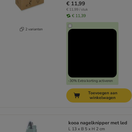
€ 11,99
€ 11,99 / stuk
€ 11,39
2 varianten
-30% Extra korting activeren
Toevoegen aan
winkelwagen
kooa nagelknipper met led
L 13 x B 5 x H 2 cm