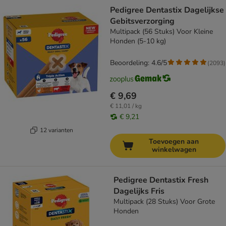
Pedigree Dentastix Dagelijkse
Gebitsverzorging
Multipack (56 Stuks) Voor Kleine
Honden (5-10 kg)
Beoordeling: 4.6/5
(
2093
)
€ 9,69
€ 11,01 / kg
€ 9,21
12 varianten
Toevoegen aan
winkelwagen
Pedigree Dentastix Fresh
Dagelijks Fris
Multipack (28 Stuks) Voor Grote
Honden