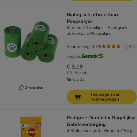
Biologisch afbreekbare
Poepzakjes
4 rollen à 15 zakjes - Biologisch
afbreekbare Poepzakjes
Beoordeling: 3.7/5
(
1504
)
€ 3,19
€ 3,19 / stuk
€ 3,03
3 varianten
Toevoegen aan
winkelwagen
Pedigree Dentastix Dagelijkse
Gebitsverzorging
4 Stuks voor grote Honden (154 g)