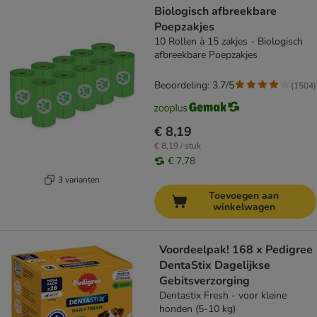
Biologisch afbreekbare
Poepzakjes
10 Rollen à 15 zakjes - Biologisch
afbreekbare Poepzakjes
Beoordeling: 3.7/5
(
1504
)
€ 8,19
€ 8,19 / stuk
€ 7,78
3 varianten
Toevoegen aan
winkelwagen
Voordeelpak! 168 x Pedigree
DentaStix Dagelijkse
Gebitsverzorging
Dentastix Fresh - voor kleine
honden (5-10 kg)