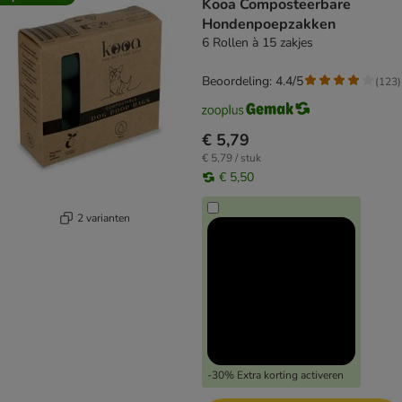
Kooa Composteerbare
Hondenpoepzakken
6 Rollen à 15 zakjes
Beoordeling: 4.4/5
(
123
)
€ 5,79
€ 5,79 / stuk
€ 5,50
2 varianten
-30% Extra korting activeren