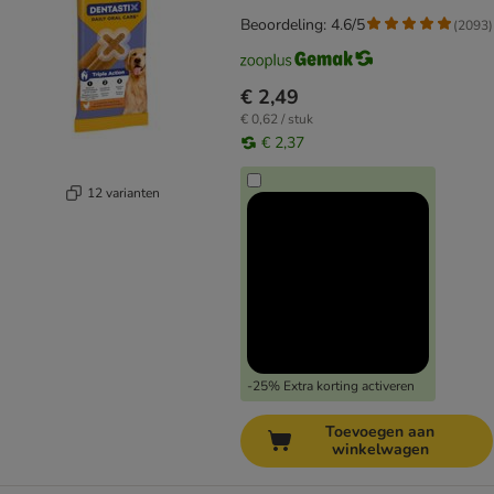
Beoordeling: 4.6/5
(
2093
)
€ 2,49
€ 0,62 / stuk
€ 2,37
12 varianten
-25% Extra korting activeren
Toevoegen aan
winkelwagen