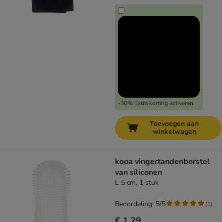
-30% Extra korting activeren
Toevoegen aan
winkelwagen
kooa vingertandenborstel
van siliconen
L 5 cm, 1 stuk
Beoordeling: 5/5
(
1
)
€ 1,29