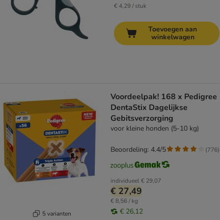
€ 4,29 / stuk
Toevoegen aan
winkelwagen
Voordeelpak! 168 x Pedigree
DentaStix Dagelijkse
Gebitsverzorging
voor kleine honden (5-10 kg)
Beoordeling: 4.4/5
(
776
)
individueel
€ 29,07
€ 27,49
€ 8,56 / kg
€ 26,12
5 varianten