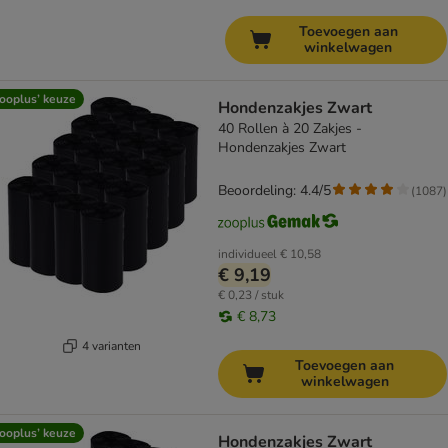
Toevoegen aan
winkelwagen
ooplus’ keuze
Hondenzakjes Zwart
40 Rollen à 20 Zakjes -
Hondenzakjes Zwart
Beoordeling: 4.4/5
(
1087
)
individueel
€ 10,58
€ 9,19
€ 0,23 / stuk
€ 8,73
4 varianten
Toevoegen aan
winkelwagen
ooplus’ keuze
Hondenzakjes Zwart