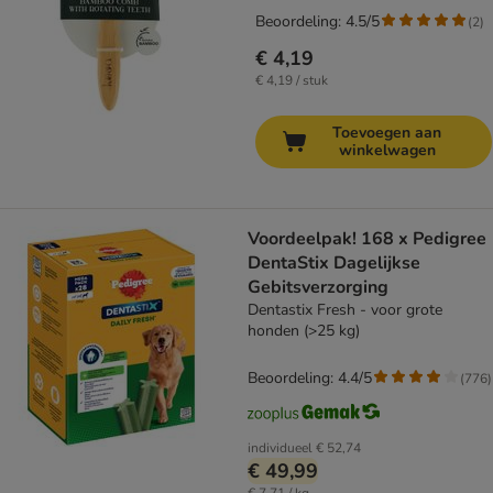
Beoordeling: 4.5/5
(
2
)
€ 4,19
€ 4,19 / stuk
Toevoegen aan
winkelwagen
Voordeelpak! 168 x Pedigree
DentaStix Dagelijkse
Gebitsverzorging
Dentastix Fresh - voor grote
honden (>25 kg)
Beoordeling: 4.4/5
(
776
)
individueel
€ 52,74
€ 49,99