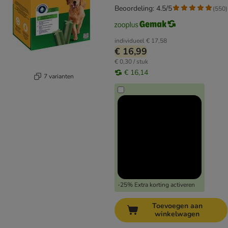
Beoordeling: 4.5/5
(
550
)
individueel
€ 17,58
€ 16,99
€ 0,30 / stuk
€ 16,14
7 varianten
-25% Extra korting activeren
Toevoegen aan
winkelwagen