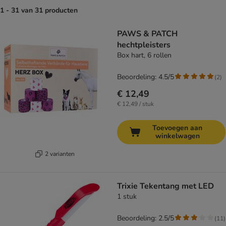
1 - 31 van 31 producten
product items have been changed
PAWS & PATCH
hechtpleisters
Box hart, 6 rollen
Beoordeling: 4.5/5
(
2
)
€ 12,49
€ 12,49 / stuk
Toevoegen aan
winkelwagen
2 varianten
Trixie Tekentang met LED
1 stuk
Beoordeling: 2.5/5
(
11
)