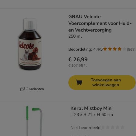
GRAU Velcote
Voercomplement voor Huid-
en Vachtverzorging
250 ml
Beoordeling: 4.4/5
(
868
)
€ 26,99
€ 107,96 / l
Toevoegen aan
winkelwagen
2 varianten
Kerbl Mistboy Mini
L 23 x B 21 x H 60 cm
Niet beoordeeld