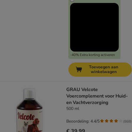
-40% Extra korting activeren
Toevoegen aan
winkelwagen
GRAU Velcote
Voercomplement voor Huid-
en Vachtverzorging
500 ml
Beoordeling: 4.4/5
(
868
)
€ 39,99