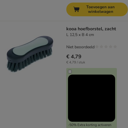
Toevoegen aan
winkelwagen
kooa hoefborstel, zacht
L 12,5 x B 4 cm
Niet beoordeeld
€ 4,79
€ 4,79 / stuk
-50% Extra korting activeren