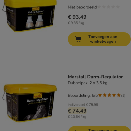
Niet beoordeeld
€ 93,49
€ 9,35 / kg
Toevoegen aan
winkelwagen
Marstall Darm-Regulator
Dubbelpak: 2 x 3,5 kg
Beoordeling: 5/5
(
1
)
individueel
€ 75,98
€ 74,49
€ 10,64 / kg
Toevoegen aan