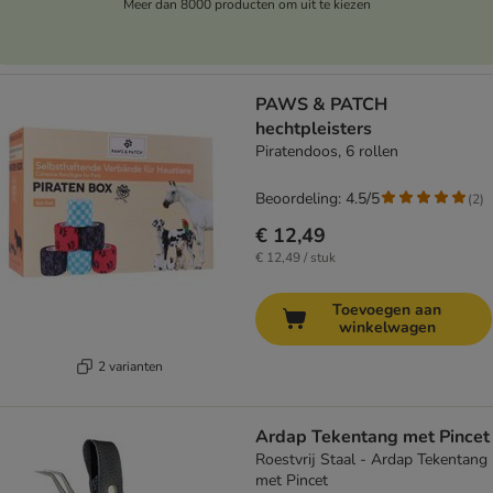
Meer dan 8000 producten om uit te kiezen
PAWS & PATCH
hechtpleisters
Piratendoos, 6 rollen
Beoordeling: 4.5/5
(
2
)
€ 12,49
€ 12,49 / stuk
Toevoegen aan
winkelwagen
2 varianten
Ardap Tekentang met Pincet
Roestvrij Staal - Ardap Tekentang
met Pincet