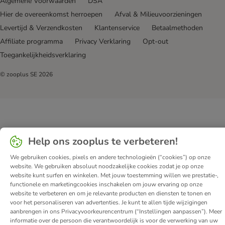
Algemene Voorwaarden
DSA
Hier de overeenkomst herroepen
Afval & Milieuvoorzieningen
Levertijd & Verzendkosten
Klantenservice
Betaalmethoden
Affiliate programma
Privacy Verklaring
Opt-out
Toegankelijkheidsverklaring
© zooplus SE
2026
Help ons zooplus te verbeteren!
We gebruiken cookies, pixels en andere technologieën (“cookies”) op onze
website. We gebruiken absoluut noodzakelijke cookies zodat je op onze
website kunt surfen en winkelen. Met jouw toestemming willen we prestatie-,
functionele en marketingcookies inschakelen om jouw ervaring op onze
website te verbeteren en om je relevante producten en diensten te tonen en
voor het personaliseren van advertenties. Je kunt te allen tijde wijzigingen
aanbrengen in ons Privacyvoorkeurencentrum (“Instellingen aanpassen”). Meer
informatie over de persoon die verantwoordelijk is voor de verwerking van uw