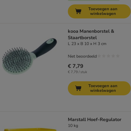
Toevoegen aan
winkelwagen
kooa Manenborstel &
Staartborstel
L 23 x B 10 x H 3 cm
Niet beoordeeld
€ 7,79
€ 7,79 / stuk
Toevoegen aan
winkelwagen
Marstall Hoef-Regulator
10 kg