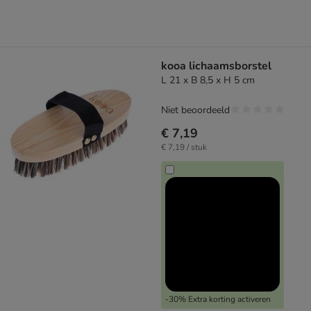
kooa lichaamsborstel
L 21 x B 8,5 x H 5 cm
Niet beoordeeld
€ 7,19
€ 7,19 / stuk
-30% Extra korting activeren