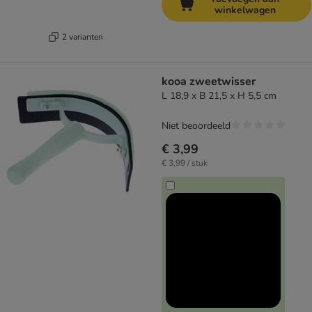
winkelwagen
2 varianten
kooa zweetwisser
L 18,9 x B 21,5 x H 5,5 cm
Niet beoordeeld
€ 3,99
€ 3,99 / stuk