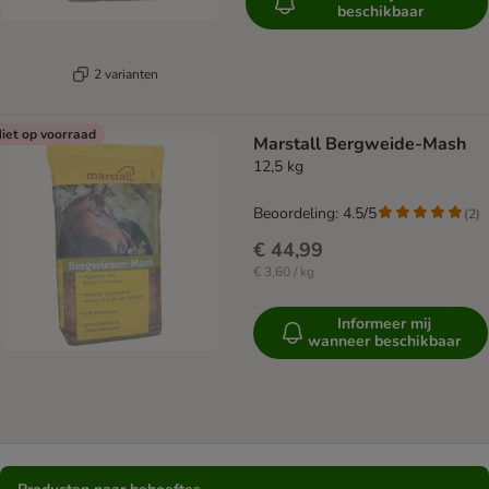
beschikbaar
2 varianten
iet op voorraad
Marstall Bergweide-Mash
12,5 kg
Beoordeling: 4.5/5
(
2
)
€ 44,99
€ 3,60 / kg
Informeer mij
wanneer beschikbaar