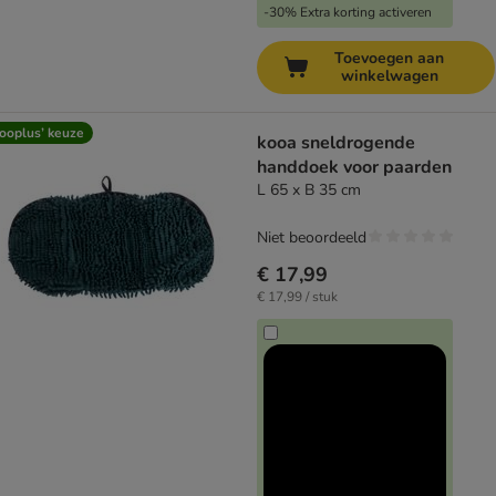
-30% Extra korting activeren
Toevoegen aan
winkelwagen
ooplus’ keuze
kooa sneldrogende
handdoek voor paarden
L 65 x B 35 cm
Niet beoordeeld
€ 17,99
€ 17,99 / stuk