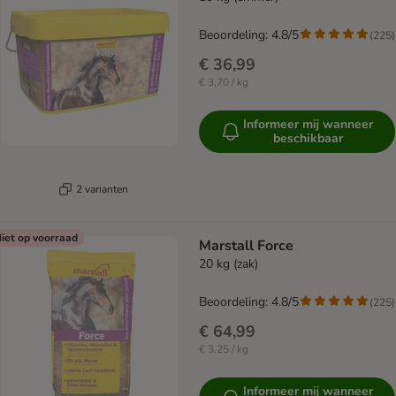
Beoordeling: 4.8/5
(
225
)
€ 36,99
€ 3,70 / kg
Informeer mij wanneer
beschikbaar
2 varianten
iet op voorraad
Marstall Force
20 kg (zak)
Beoordeling: 4.8/5
(
225
)
€ 64,99
€ 3,25 / kg
Informeer mij wanneer