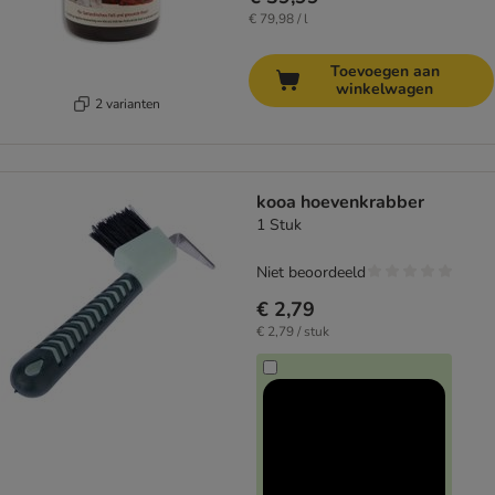
€ 79,98 / l
Toevoegen aan
winkelwagen
2 varianten
kooa hoevenkrabber
1 Stuk
Niet beoordeeld
€ 2,79
€ 2,79 / stuk