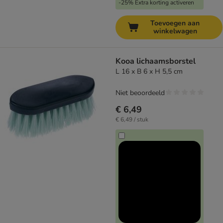
-25% Extra korting activeren
Toevoegen aan
winkelwagen
Kooa lichaamsborstel
L 16 x B 6 x H 5,5 cm
Niet beoordeeld
€ 6,49
€ 6,49 / stuk