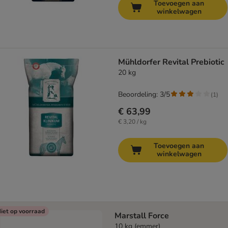
Toevoegen aan
winkelwagen
Mühldorfer Revital Prebiotic
20 kg
Beoordeling: 3/5
(
1
)
€ 63,99
€ 3,20 / kg
Toevoegen aan
winkelwagen
iet op voorraad
Marstall Force
10 kg (emmer)