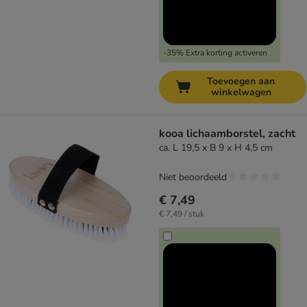
-35% Extra korting activeren
Toevoegen aan
winkelwagen
kooa lichaamborstel, zacht
ca. L 19,5 x B 9 x H 4,5 cm
Niet beoordeeld
€ 7,49
€ 7,49 / stuk