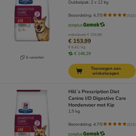
Dubbelpak: 2 x 12 kg
Beoordeling: 4.7/5
(
532
)
individueel
€ 154,98
€ 153,99
€ 6,42 / kg
€ 146,29
6 varianten
Toevoegen aan
winkelwagen
Hill´s Prescription Diet
Canine I/D Digestive Care
Hondenvoer met Kip
1,5 kg
Beoordeling: 4.7/5
(
532
)