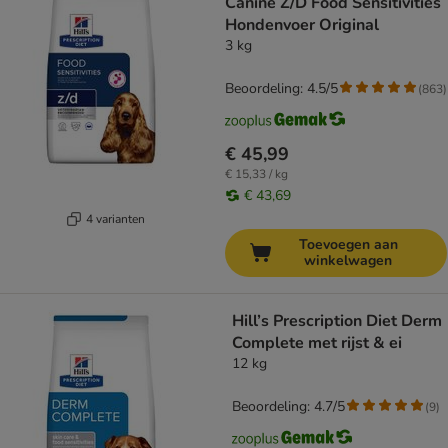
Canine Z/D Food Sensitivities
Hondenvoer Original
3 kg
Beoordeling: 4.5/5
(
863
)
€ 45,99
€ 15,33 / kg
€ 43,69
4 varianten
Toevoegen aan
winkelwagen
Hill’s Prescription Diet Derm
Complete met rijst & ei
12 kg
Beoordeling: 4.7/5
(
9
)