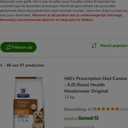
dierenarts voer geeft. Het is aan te raden jouw huisdier iedere 6 maanden ter
controle naar de dierenarts te brengen. Mocht de gezondheid van je huisdier
gedurende dat je deze producten voert slechter worden, neem dan direct contact op
met jouw dierenarts.
Wanneer je dit product aan je winkelwagentje toevoegt,
bevestig je bovenstaande gelezen en begrepen te hebben.
Meest populair
Filteren op
1 - 48 van 97 producten
product items have been changed
Hill's Prescription Diet Canine
- K/D Renal Health
Hondenvoer Original
12 kg
Beoordeling: 4.7/5
(
239
)
Adviesprijs
€ 83,25