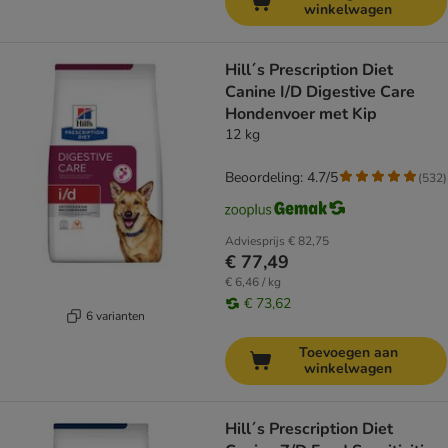
winkelwagen
Hill´s Prescription Diet
Canine I/D Digestive Care
Hondenvoer met Kip
12 kg
Beoordeling: 4.7/5
(
532
)
Adviesprijs
€ 82,75
€ 77,49
€ 6,46 / kg
€ 73,62
6 varianten
Toevoegen aan
winkelwagen
Hill´s Prescription Diet