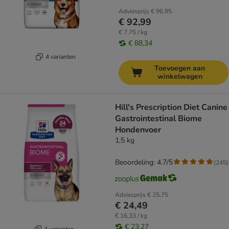
Adviesprijs
€ 96,95
€ 92,99
€ 7,75 / kg
€ 88,34
4 varianten
Toevoegen aan
winkelwagen
Hill's Prescription Diet Canine
Gastrointestinal Biome
Hondenvoer
1,5 kg
Beoordeling: 4.7/5
(
245
)
Adviesprijs
€ 25,75
€ 24,49
€ 16,33 / kg
€ 23,27
4 varianten