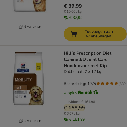
€ 39,99
€ 10,00 / kg
€ 37,99
6 varianten
Toevoegen aan
winkelwagen
Hill´s Prescription Diet
Canine J/D Joint Care
Hondenvoer met Kip
Dubbelpak: 2 x 12 kg
Beoordeling: 4.7/5
(
689
)
individueel
€ 161,98
€ 159,99
€ 6,67 / kg
€ 151,99
4 varianten