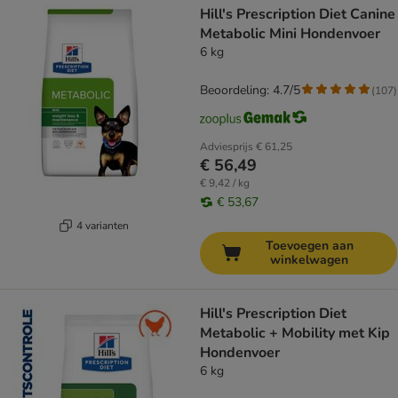
Hill's Prescription Diet Canine
Metabolic Mini Hondenvoer
6 kg
Beoordeling: 4.7/5
(
107
)
Adviesprijs
€ 61,25
€ 56,49
€ 9,42 / kg
€ 53,67
4 varianten
Toevoegen aan
winkelwagen
Hill's Prescription Diet
Metabolic + Mobility met Kip
Hondenvoer
6 kg