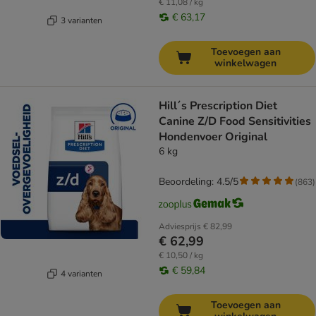
€ 11,08 / kg
€ 63,17
3 varianten
Toevoegen aan
winkelwagen
Hill´s Prescription Diet
Canine Z/D Food Sensitivities
Hondenvoer Original
6 kg
Beoordeling: 4.5/5
(
863
)
Adviesprijs
€ 82,99
€ 62,99
€ 10,50 / kg
€ 59,84
4 varianten
Toevoegen aan