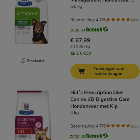
Management Hondenvoer
met Kip
6,5 kg
Beoordeling: 4.7/5
(
604
)
€ 67,99
€ 10,46 / kg
€ 64,59
3 varianten
Toevoegen aan
winkelwagen
Hill´s Prescription Diet
Canine I/D Digestive Care
Hondenvoer met Kip
4 kg
Beoordeling: 4.7/5
(
532
)