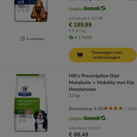
individueel
€ 187,98
€ 185,99
€ 9,30 / kg
€ 176,69
4 varianten
Toevoegen aan
winkelwagen
Hill's Prescription Diet
Metabolic + Mobility met Kip
Hondenvoer
12 kg
Beoordeling: 4.3/5
(
564
)
Adviesprijs
€ 91,25
€ 88,49