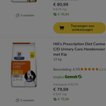
€ 80,99
€ 6,75 / kg
€ 76,94
3 varianten
Toevoegen aan
winkelwagen
Hill's Prescription Diet Canine
C/D Urinary Care Hondenvoer
met Kip
12 kg
Beoordeling: 4.7/5
(
217
)
Adviesprijs
€ 82,75
€ 79,99
€ 6,67 / kg
€ 75,99
3 varianten