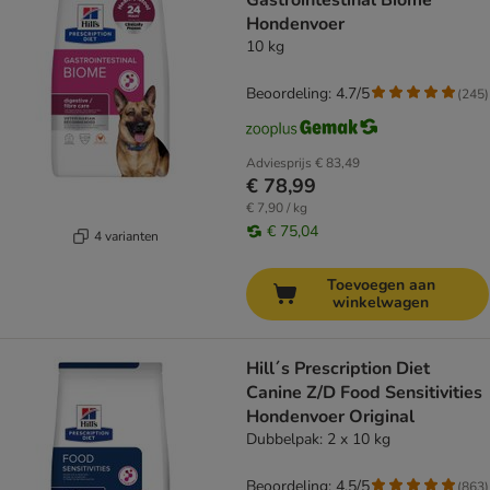
Gastrointestinal Biome
Hondenvoer
10 kg
Beoordeling: 4.7/5
(
245
)
Adviesprijs
€ 83,49
€ 78,99
€ 7,90 / kg
€ 75,04
4 varianten
Toevoegen aan
winkelwagen
Hill´s Prescription Diet
Canine Z/D Food Sensitivities
Hondenvoer Original
Dubbelpak: 2 x 10 kg
Beoordeling: 4.5/5
(
863
)