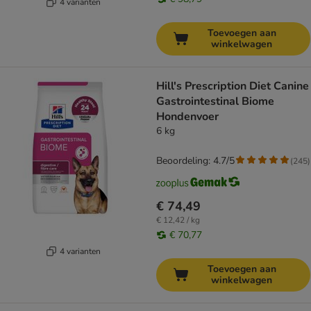
4 varianten
Toevoegen aan
winkelwagen
Hill's Prescription Diet Canine
Gastrointestinal Biome
Hondenvoer
6 kg
Beoordeling: 4.7/5
(
245
)
€ 74,49
€ 12,42 / kg
€ 70,77
4 varianten
Toevoegen aan
winkelwagen