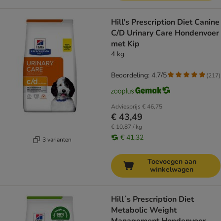
Hill's Prescription Diet Canine
C/D Urinary Care Hondenvoer
met Kip
4 kg
Beoordeling: 4.7/5
(
217
)
Adviesprijs
€ 46,75
€ 43,49
€ 10,87 / kg
€ 41,32
3 varianten
Toevoegen aan
winkelwagen
Hill´s Prescription Diet
Metabolic Weight