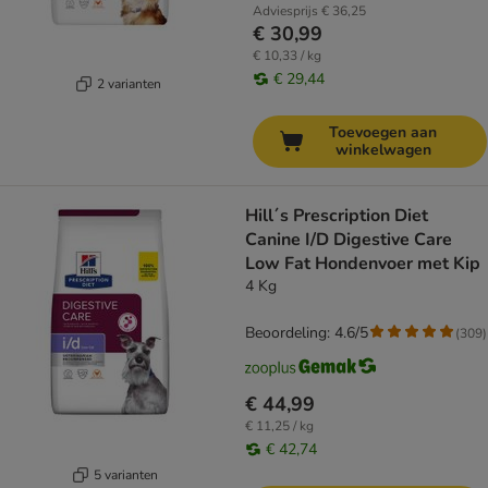
Adviesprijs
€ 36,25
€ 30,99
€ 10,33 / kg
€ 29,44
2 varianten
Toevoegen aan
winkelwagen
Hill´s Prescription Diet
Canine I/D Digestive Care
Low Fat Hondenvoer met Kip
4 Kg
Beoordeling: 4.6/5
(
309
)
€ 44,99
€ 11,25 / kg
€ 42,74
5 varianten