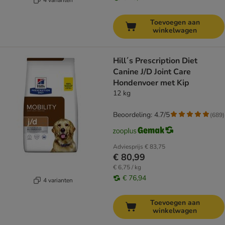
Toevoegen aan
winkelwagen
Hill´s Prescription Diet
Canine J/D Joint Care
Hondenvoer met Kip
12 kg
Beoordeling: 4.7/5
(
689
)
Adviesprijs
€ 83,75
€ 80,99
€ 6,75 / kg
€ 76,94
4 varianten
Toevoegen aan
winkelwagen