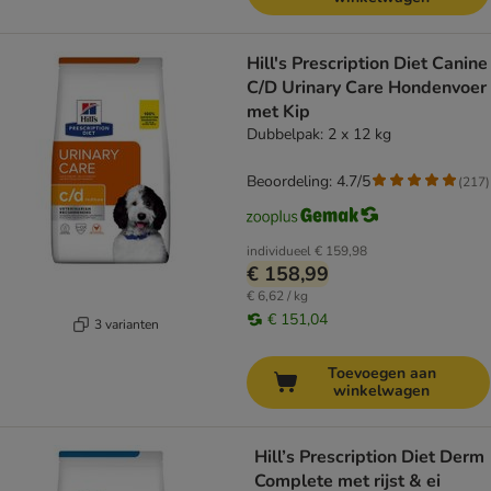
Hill's Prescription Diet Canine
C/D Urinary Care Hondenvoer
met Kip
Dubbelpak: 2 x 12 kg
Beoordeling: 4.7/5
(
217
)
individueel
€ 159,98
€ 158,99
€ 6,62 / kg
€ 151,04
3 varianten
Toevoegen aan
winkelwagen
Hill’s Prescription Diet Derm
Complete met rijst & ei