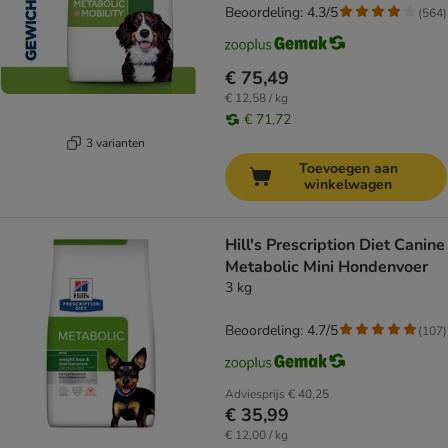
Beoordeling: 4.3/5
(
564
)
€ 75,49
€ 12,58 / kg
€ 71,72
3 varianten
Toevoegen aan
winkelwagen
Hill's Prescription Diet Canine
Metabolic Mini Hondenvoer
3 kg
Beoordeling: 4.7/5
(
107
)
Adviesprijs
€ 40,25
€ 35,99
€ 12,00 / kg