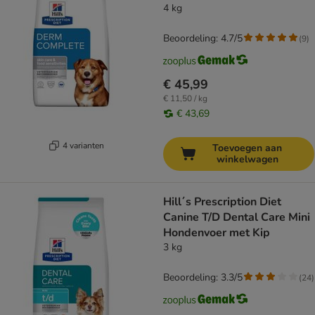
4 kg
Beoordeling: 4.7/5
(
9
)
€ 45,99
€ 11,50 / kg
€ 43,69
4 varianten
Toevoegen aan
winkelwagen
Hill´s Prescription Diet
Canine T/D Dental Care Mini
Hondenvoer met Kip
3 kg
Beoordeling: 3.3/5
(
24
)