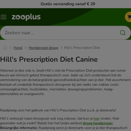
Gratis verzending vanaf € 29
Menu
Zoeken
naar
producten
Hond
Hondenvoer droog
Hill's Prescription Diet
Hill's Prescription Diet Canine
Wanneer je dier ziek is, biedt Hill’s met de Prescription Diet producten een ruime
keuze aan klinisch getest therapeutisch voer. Ieder op zich ondersteunt het de
vermindering van de belangrijkste gezondheidsklachten van je dier. Het assortiment
bestaat uit smakelijk therapeutisch droogvoer bij een reeks van ziektes zoals
urinewegklachten, huidziektes, nierziektes, bewegingsproblemen, maag-
darmziektes en overgewicht.
Raadpleeg voor het gebruik van Hill's Prescription Diet a.u.b. je dierenarts!
Hill's verkoopt naast droogvoer ook nog natvoer, dat kun je
hier
vinden.
Niet
gevonden wat je zoekt? Bekijk hier het totale aanbod
droog hondenvoer
.
Belangrijke informatie:
Raadpleeg eerst je dierenarts voor je je dier therapeutisch