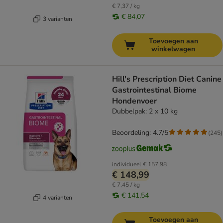
€ 7,37 / kg
€ 84,07
3 varianten
Toevoegen aan
winkelwagen
Hill's Prescription Diet Canine
Gastrointestinal Biome
Hondenvoer
Dubbelpak: 2 x 10 kg
Beoordeling: 4.7/5
(
245
)
individueel
€ 157,98
€ 148,99
€ 7,45 / kg
€ 141,54
4 varianten
Toevoegen aan