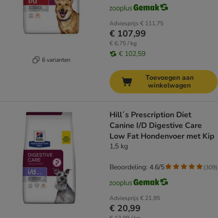
Adviesprijs
€ 111,75
€ 107,99
€ 6,75 / kg
€ 102,59
6 varianten
Toevoegen aan
winkelwagen
Hill´s Prescription Diet
Canine I/D Digestive Care
Low Fat Hondenvoer met Kip
1,5 kg
Beoordeling: 4.6/5
(
309
)
Adviesprijs
€ 21,95
€ 20,99