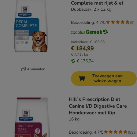
Complete met rijst & ei
Dubbelpak: 2 x 12 kg
Beoordeling: 4.7/5
(
9
)
individueel
€ 185,98
€ 184,99
€ 7,71 / kg
€ 175,74
4 varianten
Toevoegen aan
winkelwagen
Hill´s Prescription Diet
Canine I/D Digestive Care
Hondenvoer met Kip
16 kg
Beoordeling: 4.7/5
(
532
)