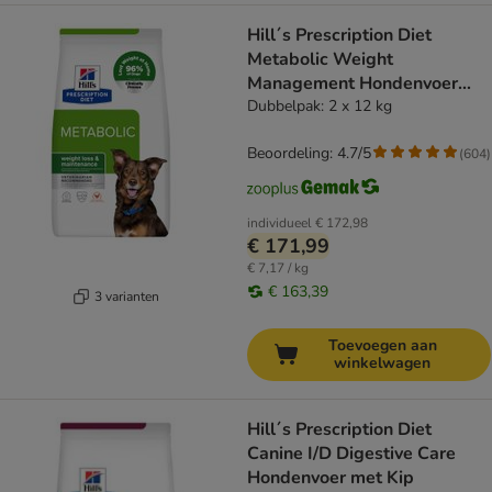
Hill´s Prescription Diet
Metabolic Weight
Management Hondenvoer
met Kip
Dubbelpak: 2 x 12 kg
Beoordeling: 4.7/5
(
604
)
individueel
€ 172,98
€ 171,99
€ 7,17 / kg
€ 163,39
3 varianten
Toevoegen aan
winkelwagen
Hill´s Prescription Diet
Canine I/D Digestive Care
Hondenvoer met Kip