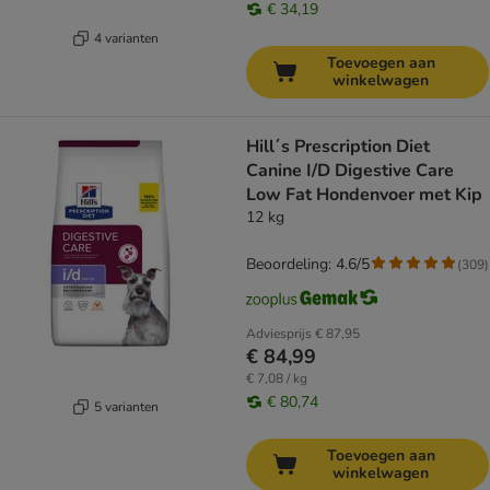
€ 34,19
4 varianten
Toevoegen aan
winkelwagen
Hill´s Prescription Diet
Canine I/D Digestive Care
Low Fat Hondenvoer met Kip
12 kg
Beoordeling: 4.6/5
(
309
)
Adviesprijs
€ 87,95
€ 84,99
€ 7,08 / kg
€ 80,74
5 varianten
Toevoegen aan
winkelwagen