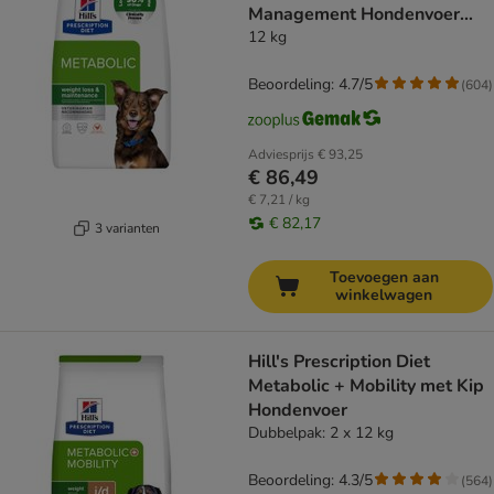
Management Hondenvoer
met Kip
12 kg
Beoordeling: 4.7/5
(
604
)
Adviesprijs
€ 93,25
€ 86,49
€ 7,21 / kg
€ 82,17
3 varianten
Toevoegen aan
winkelwagen
Hill's Prescription Diet
Metabolic + Mobility met Kip
Hondenvoer
Dubbelpak: 2 x 12 kg
Beoordeling: 4.3/5
(
564
)