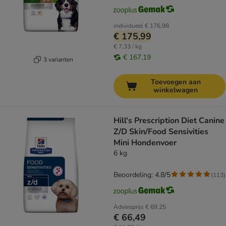
individueel
€ 176,98
€ 175,99
€ 7,33 / kg
€ 167,19
3 varianten
Toevoegen aan
winkelwagen
Hill's Prescription Diet Canine
Z/D Skin/Food Sensivities
Mini Hondenvoer
6 kg
Beoordeling: 4.8/5
(
113
)
Adviesprijs
€ 69,25
€ 66,49