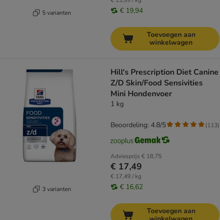
€ 13,99 / kg
€ 19,94
5 varianten
Toevoegen aan
winkelwagen
Hill's Prescription Diet Canine
Z/D Skin/Food Sensivities
Mini Hondenvoer
1 kg
Beoordeling: 4.8/5
(
113
)
Adviesprijs
€ 18,75
€ 17,49
€ 17,49 / kg
€ 16,62
3 varianten
Toevoegen aan
winkelwagen