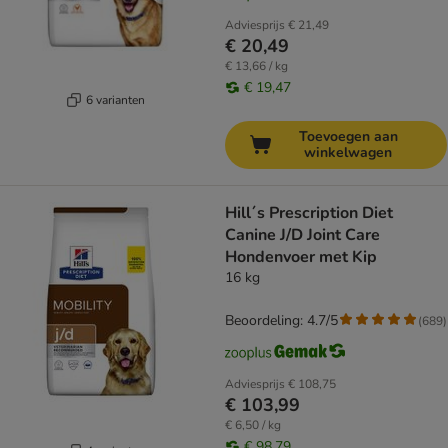
Adviesprijs
€ 21,49
€ 20,49
€ 13,66 / kg
€ 19,47
6 varianten
Toevoegen aan
winkelwagen
Hill´s Prescription Diet
Canine J/D Joint Care
Hondenvoer met Kip
16 kg
Beoordeling: 4.7/5
(
689
)
Adviesprijs
€ 108,75
€ 103,99
€ 6,50 / kg
€ 98,79