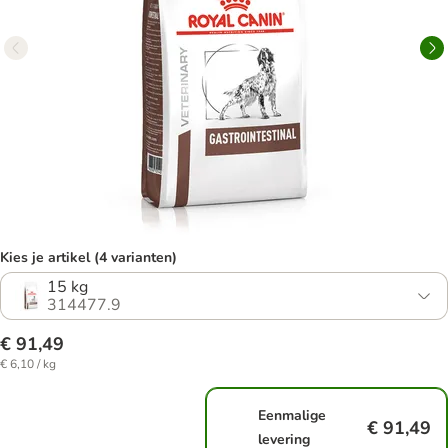
Kies je artikel (4 varianten)
15 kg
314477.9
€ 91,49
€ 6,10 / kg
Eenmalige
€ 91,49
levering