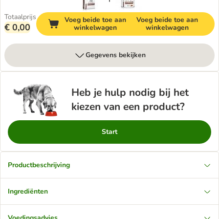
Totaalprijs
Voeg beide toe aan
Voeg beide toe aan
€ 0,00
winkelwagen
winkelwagen
Gegevens bekijken
Heb je hulp nodig bij het
kiezen van een product?
Start
Productbeschrijving
Ingrediënten
Voedingsadvies