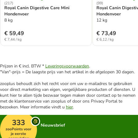
(
217
)
(
99
)
Royal Canin Digestive Care Mini
Royal Canin Digesti
Hondenvoer
Hondenvoer
8 kg
12 kg
€ 59,49
€ 73,49
€ 7,44 / kg
€ 6,12 / kg
Prijzen in € incl. BTW *
Leveringsvoorwaarden
.
"Van"-prijs = De laagste prijs van het artikel in de afgelopen 30 dagen.
zooplus behoudt zich het recht voor om uw e-mailadres te gebruiken
voor direct marketing van eigen, vergelijkbare producten of diensten. U
kunt hier te allen tijde bezwaar tegen maken door contact op te nemen
met de klantenservice van zooplus of door ons Privacy Portal te
bezoeken. Meer informatie vindt u
hier
.
333
Nieuwsbrief
zooPoints voor
je eerste