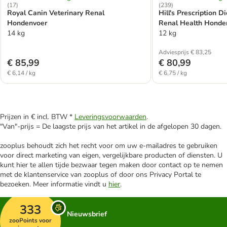
(
17
)
(
239
)
Royal Canin Veterinary Renal
Hill's Prescription D
Hondenvoer
Renal Health Honden
14 kg
12 kg
Adviesprijs € 83,25
€ 85,99
€ 80,99
€ 6,14 / kg
€ 6,75 / kg
Prijzen in € incl. BTW *
Leveringsvoorwaarden
.
"Van"-prijs = De laagste prijs van het artikel in de afgelopen 30 dagen.
zooplus behoudt zich het recht voor om uw e-mailadres te gebruiken
voor direct marketing van eigen, vergelijkbare producten of diensten. U
kunt hier te allen tijde bezwaar tegen maken door contact op te nemen
met de klantenservice van zooplus of door ons Privacy Portal te
bezoeken. Meer informatie vindt u
hier
.
333
Nieuwsbrief
zooPoints voor