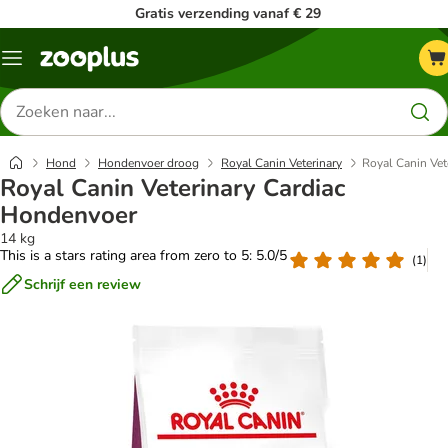
Gratis verzending vanaf € 29
Menu
Zoeken
naar
producten
Hond
Hondenvoer droog
Royal Canin Veterinary
Royal Canin Vet
Royal Canin Veterinary Cardiac
Hondenvoer
14 kg
This is a stars rating area from zero to 5: 5.0/5
(
1
)
Schrijf een review