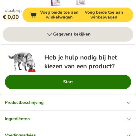
Totaalprijs
Voeg beide toe aan
Voeg beide toe aan
€ 0,00
winkelwagen
winkelwagen
Gegevens bekijken
Heb je hulp nodig bij het
kiezen van een product?
Start
Productbeschrijving
Ingrediënten
Voedingsadvies