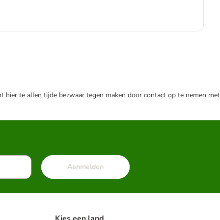
€
€ 7
nt hier te allen tijde bezwaar tegen maken door contact op te nemen met
Aanmelden
Kies een land