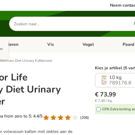
Neem contac
Zoeken
naar
producten
ine dieren
Vis
Vogel
Paard
categorie menu: Apotheek
Open categorie menu: Kleine dieren
Open categorie menu: Vis
Open cat
en
eterinary Diet Urinary Kattenvoer
Kies je artikel (5 va
or Life
10 kg
789176.8
y Diet Urinary
€ 73,99
er
€ 7,40 / kg
-10% Extra korting ac
rea from zero to 5: 4.4/5
(
206
)
r volwassen katten met ziektes aan de