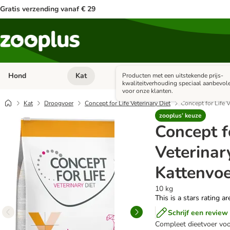
Gratis verzending vanaf € 29
Hond
Kat
Apotheek
Kle
Producten met een uitstekende prijs-
Open categorie menu: Hond
Open categorie menu: Kat
Open 
kwaliteitverhouding speciaal aanbevol
voor onze klanten.
Kat
Droogvoer
Concept for Life Veterinary Diet
Concept for Life V
zooplus’ keuze
Concept f
Veterinar
Kattenvo
10 kg
This is a stars rating a
Schrijf een review
Compleet dieetvoer voo