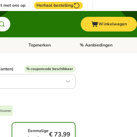
t met ons op
Herhaal bestelling
Winkelwagen
Topmerken
% Aanbiedingen
egorie menu: Vogel
Open categorie menu: Paard
Open categorie menu: Topmerke
rianten)
% couponcode beschikbaar
tiveren
Eenmalige
€ 73,99