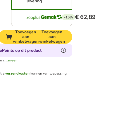
levering
€ 62,89
-15%
Toevoegen
Toevoegen
aan
aan
winkelwagen
winkelwagen
oPoints op dit product
en.
...meer
tra
verzendkosten
kunnen van toepassing