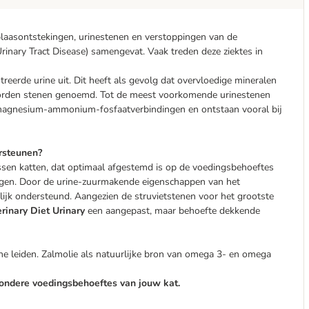
blaasontstekingen, urinestenen en verstoppingen van de
nary Tract Disease) samengevat. Vaak treden deze ziektes in
reerde urine uit. Dit heeft als gevolg dat overvloedige mineralen
worden stenen genoemd. Tot de meest voorkomende urinestenen
t magnesium-ammonium-fosfaatverbindingen en ontstaan vooral bij
ersteunen?
sen katten, dat optimaal afgestemd is op de voedingsbehoeftes
wegen. Door de urine-zuurmakende eigenschappen van het
jk ondersteund. Aangezien de struvietstenen voor het grootste
rinary Diet Urinary
een aangepast, maar behoefte dekkende
ne leiden. Zalmolie als natuurlijke bron van omega 3- en omega
zondere voedingsbehoeftes van jouw kat.