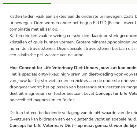
Katten leiden vaak aan ziektes aan de onderste urinewegen, zoals 
urinewegen. Deze worden onder het begrip FLUTD (Feline Lower Uri
combinatie met elkaar op.
Katten drinken vaak te weinig en scheiden daardoor sterk geconcent
kristallen of gruis kunnen vormen. Grotere mineraalophopingen 
horen de struvietstenen. Deze speciale struvietstenen bestaan ui
een alkalische pH-waarde van de urine.
Hoe Concept for Life Veterinary Diet Urinary jouw kat kan ond
Het is speciaal ontwikkeld high-premium dieetvoeding voor volwas
van jouw kat bij struvietstenen en ziektes aan de onderste urine
droogvoer wordt het oplossen van bestaande struvietstenen mogeli
deel uit magnesium en fosfor bestaan, bevat
Concept for Life Vete
hoeveelheid magnesium en fosfor.
Dit kan tot een beduidende verlaging van de pH-waarde van de uri
6-vetzuren kan bijdragen aan een glanzende vacht en soepele huid.
Concept for Life Veterinary Diet – op maat gemaakt voor de bij