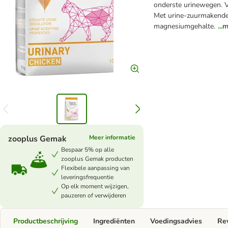
onderste urinewegen. V
Met urine-zuurmakende
magnesiumgehalte.
...
zooplus Gemak
Meer informatie
Bespaar 5% op alle
zooplus Gemak producten
Flexibele aanpassing van
leveringsfrequentie
Op elk moment wijzigen,
pauzeren of verwijderen
Productbeschrijving
Ingrediënten
Voedingsadvies
Re