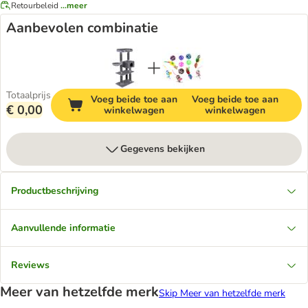
Retourbeleid
...meer
Aanbevolen combinatie
Totaalprijs
Voeg beide toe aan
Voeg beide toe aan
€ 0,00
winkelwagen
winkelwagen
Gegevens bekijken
Productbeschrijving
Aanvullende informatie
Reviews
Meer van hetzelfde merk
Skip Meer van hetzelfde merk