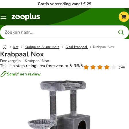
Gratis verzending vanaf € 29
Menu
Zoeken
naar
producten
Kat
Krabpalen & -meubels
Sisal krabpaal
Krabpaal Nox
Krabpaal Nox
Donkergrijs - Krabpaal Nox
This is a stars rating area from zero to 5: 3.9/5
(
54
)
Schrijf een review