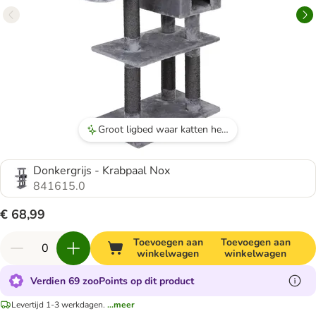
Groot ligbed waar katten heerlijk op kunnen ontspannen.
Donkergrijs - Krabpaal Nox
841615.0
€ 68,99
Toevoegen aan
Toevoegen aan
winkelwagen
winkelwagen
Verdien 69 zooPoints op dit product
Levertijd 1-3 werkdagen.
...meer