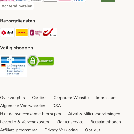
Payconiq Payment Method
Bancontact Payment Method
Mastercard Payment Method
Apple Pay Payment Method
Klarna Payment Method
PayPal Payment Method
iDeal Payment Method
Riverty Payment 
Google P
Achteraf betalen
Achteraf betalen Payment Method
Bezorgdiensten
Dpd Shipping Method
DHL Shipping Method
Mondial Relay Shipping Method
bpost Shipping Method
Veilig shoppen
Security
Security
Over zooplus
Carrière
Corporate Website
Impressum
Algemene Voorwaarden
DSA
Hier de overeenkomst herroepen
Afval & Milieuvoorzieningen
Levertijd & Verzendkosten
Klantenservice
Betaalmethoden
Affiliate programma
Privacy Verklaring
Opt-out