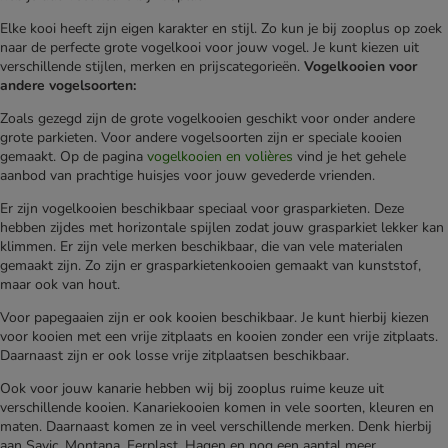
Elke kooi heeft zijn eigen karakter en stijl. Zo kun je bij zooplus op zoek
naar de perfecte grote vogelkooi voor jouw vogel. Je kunt kiezen uit
verschillende stijlen, merken en prijscategorieën.
Vogelkooien voor
andere vogelsoorten:
Zoals gezegd zijn de grote vogelkooien geschikt voor onder andere
grote parkieten. Voor andere vogelsoorten zijn er speciale kooien
gemaakt. Op de pagina
vogelkooien en volières
vind je het gehele
aanbod van prachtige huisjes voor jouw gevederde vrienden.
Er zijn vogelkooien beschikbaar speciaal voor grasparkieten. Deze
hebben zijdes met horizontale spijlen zodat jouw grasparkiet lekker kan
klimmen. Er zijn vele merken beschikbaar, die van vele materialen
gemaakt zijn. Zo zijn er grasparkietenkooien gemaakt van kunststof,
maar ook van hout.
Voor papegaaien zijn er ook kooien beschikbaar. Je kunt hierbij kiezen
voor kooien met een vrije zitplaats en kooien zonder een vrije zitplaats.
Daarnaast zijn er ook losse vrije zitplaatsen beschikbaar.
Ook voor jouw kanarie hebben wij bij zooplus ruime keuze uit
verschillende kooien. Kanariekooien komen in vele soorten, kleuren en
maten. Daarnaast komen ze in veel verschillende merken. Denk hierbij
aan Savic, Montana, Ferplast, Hagen en nog een aantal meer.