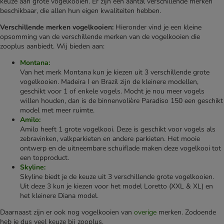
keuze aan grote vogelkooien. Er zijn een aantal verschillende merken
beschikbaar, die allen hun eigen kwaliteiten hebben.
Verschillende merken vogelkooien:
Hieronder vind je een kleine
opsomming van de verschillende merken van de vogelkooien die
zooplus aanbiedt. Wij bieden aan:
Montana:
Van het merk Montana kun je kiezen uit 3 verschillende grote
vogelkooien. Madeira I en Brazil zijn de kleinere modellen,
geschikt voor 1 of enkele vogels. Mocht je nou meer vogels
willen houden, dan is de binnenvolière Paradiso 150 een geschikt
model met meer ruimte.
Amilo:
Amilo heeft 1 grote vogelkooi. Deze is geschikt voor vogels als
zebravinken, valkparkieten en andere parkieten. Het mooie
ontwerp en de uitneembare schuiflade maken deze vogelkooi tot
een topproduct.
Skyline:
Skyline biedt je de keuze uit 3 verschillende grote vogelkooien.
Uit deze 3 kun je kiezen voor het model Loretto (XXL & XL) en
het kleinere Diana model.
Daarnaast zijn er ook nog vogelkooien van
overige
merken. Zodoende
heb je dus veel keuze bij zooplus.