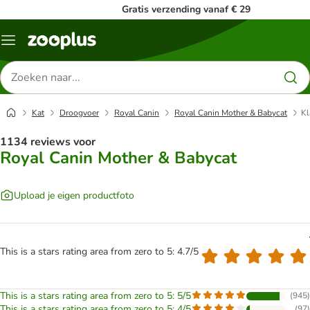
Gratis verzending vanaf € 29
Menu
Zoeken
naar
producten
Kat
Droogvoer
Royal Canin
Royal Canin Mother & Babycat
Kl
1134 reviews voor
Royal Canin Mother & Babycat
Upload je eigen productfoto
This is a stars rating area from zero to 5: 4.7/5
This is a stars rating area from zero to 5: 5/5
(
945
)
This is a stars rating area from zero to 5: 4/5
(
97
)