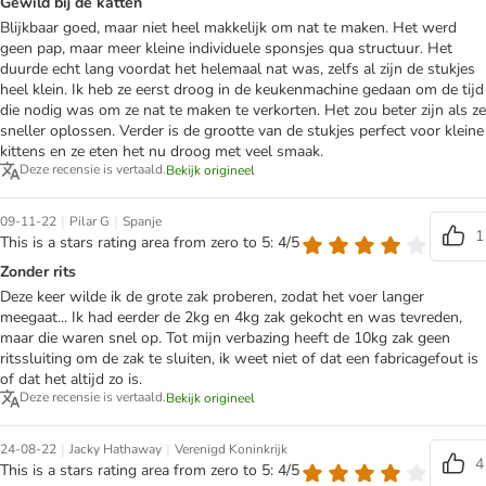
Gewild bij de katten
Blijkbaar goed, maar niet heel makkelijk om nat te maken. Het werd
geen pap, maar meer kleine individuele sponsjes qua structuur. Het
duurde echt lang voordat het helemaal nat was, zelfs al zijn de stukjes
heel klein. Ik heb ze eerst droog in de keukenmachine gedaan om de tijd
die nodig was om ze nat te maken te verkorten. Het zou beter zijn als ze
sneller oplossen. Verder is de grootte van de stukjes perfect voor kleine
kittens en ze eten het nu droog met veel smaak.
Deze recensie is vertaald.
Bekijk origineel
|
|
09-11-22
Pilar G
Spanje
1
This is a stars rating area from zero to 5: 4/5
Zonder rits
Deze keer wilde ik de grote zak proberen, zodat het voer langer
meegaat... Ik had eerder de 2kg en 4kg zak gekocht en was tevreden,
maar die waren snel op. Tot mijn verbazing heeft de 10kg zak geen
ritssluiting om de zak te sluiten, ik weet niet of dat een fabricagefout is
of dat het altijd zo is.
Deze recensie is vertaald.
Bekijk origineel
|
|
24-08-22
Jacky Hathaway
Verenigd Koninkrijk
4
This is a stars rating area from zero to 5: 4/5