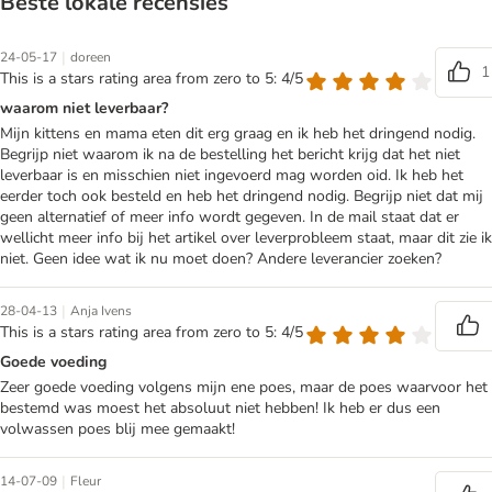
Beste lokale recensies
|
24-05-17
doreen
1
This is a stars rating area from zero to 5: 4/5
waarom niet leverbaar?
Mijn kittens en mama eten dit erg graag en ik heb het dringend nodig.
Begrijp niet waarom ik na de bestelling het bericht krijg dat het niet
leverbaar is en misschien niet ingevoerd mag worden oid. Ik heb het
eerder toch ook besteld en heb het dringend nodig. Begrijp niet dat mij
geen alternatief of meer info wordt gegeven. In de mail staat dat er
wellicht meer info bij het artikel over leverprobleem staat, maar dit zie ik
niet. Geen idee wat ik nu moet doen? Andere leverancier zoeken?
|
28-04-13
Anja Ivens
This is a stars rating area from zero to 5: 4/5
Goede voeding
Zeer goede voeding volgens mijn ene poes, maar de poes waarvoor het
bestemd was moest het absoluut niet hebben! Ik heb er dus een
volwassen poes blij mee gemaakt!
|
14-07-09
Fleur