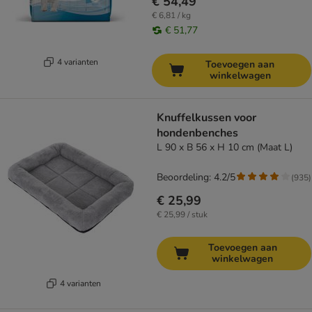
€ 54,49
€ 6,81 / kg
€ 51,77
4 varianten
Toevoegen aan
winkelwagen
Knuffelkussen voor
hondenbenches
L 90 x B 56 x H 10 cm (Maat L)
Beoordeling: 4.2/5
(
935
)
€ 25,99
€ 25,99 / stuk
Toevoegen aan
winkelwagen
4 varianten