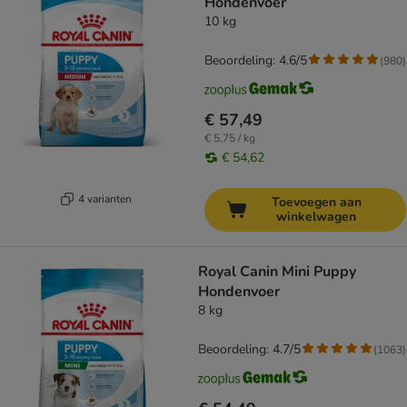
Hondenvoer
10 kg
Beoordeling: 4.6/5
(
980
)
€ 57,49
€ 5,75 / kg
€ 54,62
4 varianten
Toevoegen aan
winkelwagen
Royal Canin Mini Puppy
Hondenvoer
8 kg
Beoordeling: 4.7/5
(
1063
)