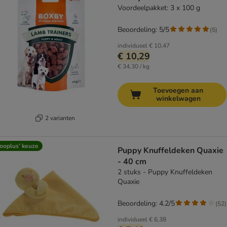
Voordeelpakket: 3 x 100 g
Beoordeling: 5/5
(
5
)
individueel
€ 10,47
€ 10,29
€ 34,30 / kg
Toevoegen aan
winkelwagen
2 varianten
ooplus’ keuze
Puppy Knuffeldeken Quaxie
- 40 cm
2 stuks - Puppy Knuffeldeken
Quaxie
Beoordeling: 4.2/5
(
52
)
individueel
€ 6,38