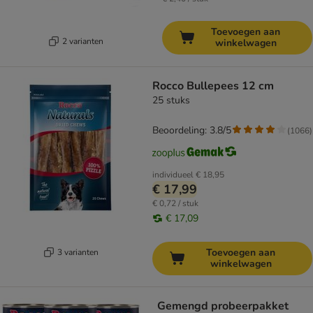
Toevoegen aan
2 varianten
winkelwagen
Rocco Bullepees 12 cm
25 stuks
Beoordeling: 3.8/5
(
1066
)
individueel
€ 18,95
€ 17,99
€ 0,72 / stuk
€ 17,09
Toevoegen aan
3 varianten
winkelwagen
Gemengd probeerpakket