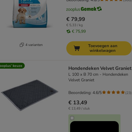
€ 79,99
€ 5,33 / kg
€ 75,99
4 varianten
Toevoegen aan
winkelwagen
ooplus’ keuze
Hondendeken Velvet Graniet
L 100 x B 70 cm - Hondendeken
Velvet Graniet
Beoordeling: 4.6/5
(
23
)
€ 13,49
€ 13,49 / stuk