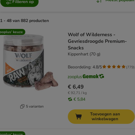
Filteren op
1 - 48 van 882 producten
product items have been changed
ooplus’ keuze
Wolf of Wilderness -
Gevriesdroogde Premium-
Snacks
Kippenhart (70 g)
Beoordeling: 4.8/5
(
779
)
€ 6,49
€ 92,71 / kg
€ 5,84
5 varianten
Toevoegen aan
winkelwagen
ooplus’ keuze