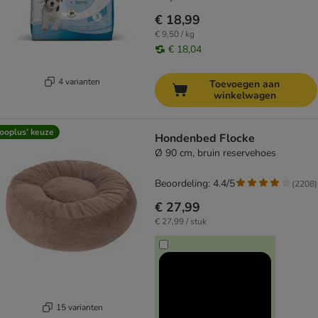
€ 18,99
€ 9,50 / kg
€ 18,04
4 varianten
Toevoegen aan
winkelwagen
ooplus’ keuze
Hondenbed Flocke
Ø 90 cm, bruin reservehoes
Beoordeling: 4.4/5
(
2208
)
€ 27,99
€ 27,99 / stuk
15 varianten