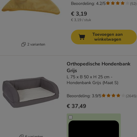
Beoordeling: 4.2/5
(
52
)
€ 3,19
€ 3,19 / stuk
Toevoegen aan
winkelwagen
2 varianten
Orthopedische Hondenbank
Grijs
L 75 x B 50 x H 25 cm -
Hondenbank Grijs (Maat S)
Beoordeling: 3.9/5
(
2645
)
€ 37,49
6 varianten