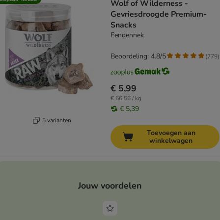
Wolf of Wilderness -
Gevriesdroogde Premium-
Snacks
Eendennek
Beoordeling: 4.8/5
(
779
)
€ 5,99
€ 66,56 / kg
€ 5,39
5 varianten
Toevoegen aan
winkelwagen
Jouw voordelen