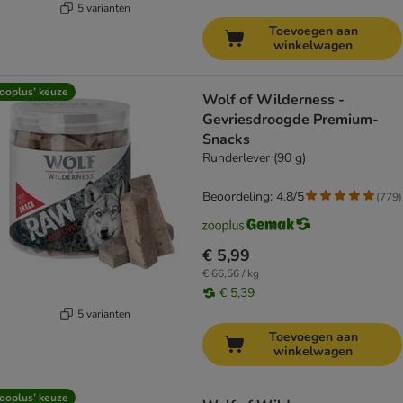
5 varianten
Toevoegen aan
winkelwagen
ooplus’ keuze
Wolf of Wilderness -
Gevriesdroogde Premium-
Snacks
Runderlever (90 g)
Beoordeling: 4.8/5
(
779
)
€ 5,99
€ 66,56 / kg
€ 5,39
5 varianten
Toevoegen aan
winkelwagen
ooplus’ keuze