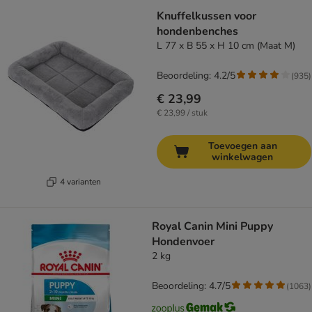
Knuffelkussen voor
hondenbenches
L 77 x B 55 x H 10 cm (Maat M)
Beoordeling: 4.2/5
(
935
)
€ 23,99
€ 23,99 / stuk
Toevoegen aan
winkelwagen
4 varianten
Royal Canin Mini Puppy
Hondenvoer
2 kg
Beoordeling: 4.7/5
(
1063
)