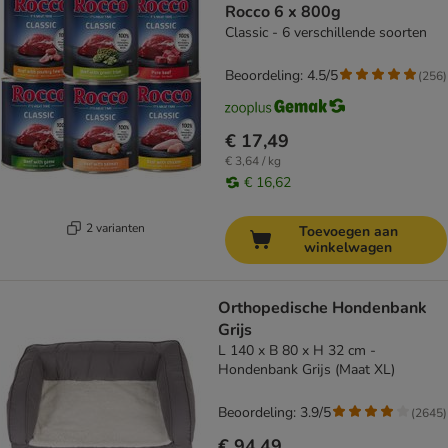
Rocco 6 x 800g
Classic - 6 verschillende soorten
Beoordeling: 4.5/5
(
256
)
€ 17,49
€ 3,64 / kg
€ 16,62
2 varianten
Toevoegen aan
winkelwagen
Orthopedische Hondenbank
Grijs
L 140 x B 80 x H 32 cm -
Hondenbank Grijs (Maat XL)
Beoordeling: 3.9/5
(
2645
)
€ 94,49