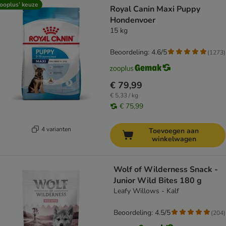
ooplus’ keuze
Royal Canin Maxi Puppy
Hondenvoer
15 kg
Beoordeling: 4.6/5
(
1273
)
€ 79,99
€ 5,33 / kg
€ 75,99
4 varianten
Toevoegen aan
winkelwagen
Wolf of Wilderness Snack -
Junior Wild Bites 180 g
Leafy Willows - Kalf
Beoordeling: 4.5/5
(
204
)