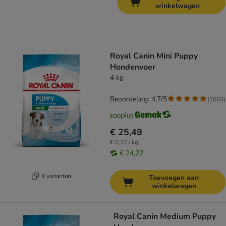
winkelwagen
Royal Canin Mini Puppy
Hondenvoer
4 kg
Beoordeling: 4.7/5
(
1063
)
€ 25,49
€ 6,37 / kg
€ 24,22
4 varianten
Toevoegen aan
winkelwagen
Royal Canin Medium Puppy