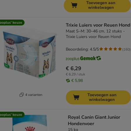
Toevoegen aan
winkelwagen
ooplus’ keuze
Trixie Luiers voor Reuen Hond
Maat S–M: 30–46 cm, 12 stuks -
Trixie Luiers voor Reuen Hond
Beoordeling: 4.5/5
(
160
)
€ 6,29
€ 6,29 / stuk
€ 5,98
Toevoegen aan
4 varianten
winkelwagen
ooplus’ keuze
Royal Canin Giant Junior
Hondenvoer
15 kg