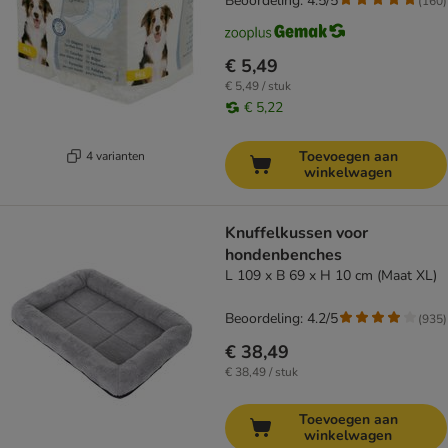
Beoordeling: 4.5/5
(
160
)
€ 5,49
€ 5,49 / stuk
€ 5,22
Toevoegen aan
4 varianten
winkelwagen
Knuffelkussen voor
hondenbenches
L 109 x B 69 x H 10 cm (Maat XL)
Beoordeling: 4.2/5
(
935
)
€ 38,49
€ 38,49 / stuk
Toevoegen aan
winkelwagen