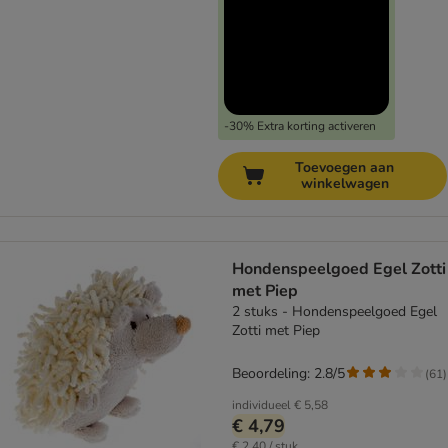
-30% Extra korting activeren
Toevoegen aan
winkelwagen
Hondenspeelgoed Egel Zotti
met Piep
2 stuks - Hondenspeelgoed Egel
Zotti met Piep
Beoordeling: 2.8/5
(
61
)
individueel
€ 5,58
€ 4,79
€ 2,40 / stuk