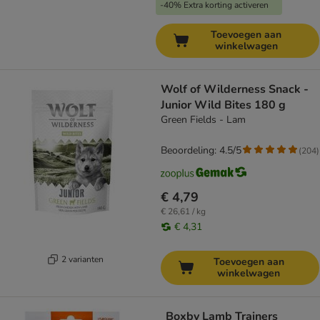
-40% Extra korting activeren
Toevoegen aan
winkelwagen
Wolf of Wilderness Snack -
Junior Wild Bites 180 g
Green Fields - Lam
Beoordeling: 4.5/5
(
204
)
€ 4,79
€ 26,61 / kg
€ 4,31
2 varianten
Toevoegen aan
winkelwagen
Boxby Lamb Trainers