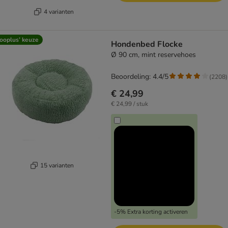
4 varianten
ooplus’ keuze
Hondenbed Flocke
Ø 90 cm, mint reservehoes
Beoordeling: 4.4/5
(
2208
)
€ 24,99
€ 24,99 / stuk
15 varianten
-5% Extra korting activeren