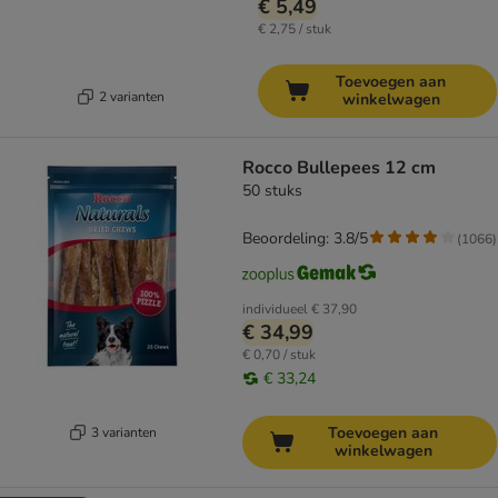
€ 5,49
€ 2,75 / stuk
Toevoegen aan
2 varianten
winkelwagen
Rocco Bullepees 12 cm
50 stuks
Beoordeling: 3.8/5
(
1066
)
individueel
€ 37,90
€ 34,99
€ 0,70 / stuk
€ 33,24
Toevoegen aan
3 varianten
winkelwagen