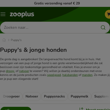
Gratis verzending vanaf € 29
Menu
Zoeken
naar
producten
Puppy's
Puppy's & jonge honden
De grote dag is aangebroken! De langverwachte hond komt bij je in huis. Het
verzorgen van een pup of jonge hond is een grote verantwoordelijkheid die zal
beslissen over zijn toekomstige gezondheid en vitaliteit. Kies je ervoor om je
pup
droog-
of
natvoer
te voeren? Wij willen je daarbij ondersteunen met onze
kennis en de juiste producten zoals
speelgoed
,
halsbanden
of
manden
. Zo maken jij
en je pup een vliegende start!
Droogvoer
Natvoer
Puppysnacks
Puppymelk
Suppleme
Meest populair