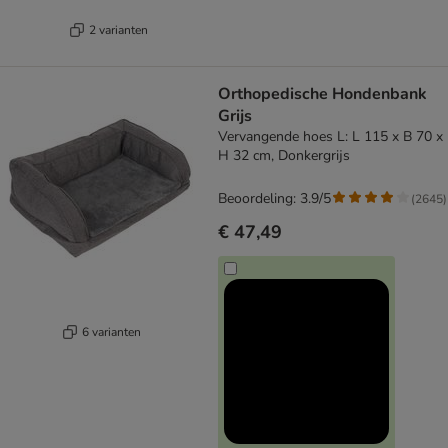
2 varianten
Orthopedische Hondenbank
Grijs
Vervangende hoes L: L 115 x B 70 x
H 32 cm, Donkergrijs
Beoordeling: 3.9/5
(
2645
)
€ 47,49
6 varianten