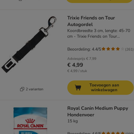
Trixie Friends on Tour
Autogordel
Koordbreedte 3 cm, lengte: 45-70
cm - Trixie Friends on Tour
Autogordel
Beoordeling: 4.4/5
(
261
)
Adviesprijs
€ 7,99
€ 4,99
€ 4,99 / stuk
Toevoegen aan
2 varianten
winkelwagen
Royal Canin Medium Puppy
Hondenvoer
15 kg
Beoordeling: 4.6/5
(
980
)