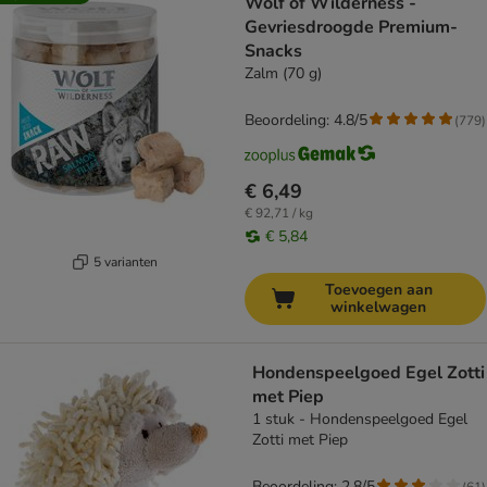
Wolf of Wilderness -
Gevriesdroogde Premium-
Snacks
Zalm (70 g)
Beoordeling: 4.8/5
(
779
)
€ 6,49
€ 92,71 / kg
€ 5,84
5 varianten
Toevoegen aan
winkelwagen
Hondenspeelgoed Egel Zotti
met Piep
1 stuk - Hondenspeelgoed Egel
Zotti met Piep
Beoordeling: 2.8/5
(
61
)