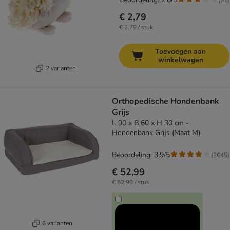
€ 2,79
€ 2,79 / stuk
Toevoegen aan
winkelwagen
2 varianten
Orthopedische Hondenbank
Grijs
L 90 x B 60 x H 30 cm -
Hondenbank Grijs (Maat M)
Beoordeling: 3.9/5
(
2645
)
€ 52,99
€ 52,99 / stuk
6 varianten