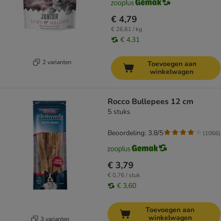
€ 4,79
€ 26,61 / kg
€ 4,31
2 varianten
Toevoegen aan
winkelwagen
Rocco Bullepees 12 cm
5 stuks
Beoordeling: 3.8/5
(
1066
)
€ 3,79
€ 0,76 / stuk
€ 3,60
Toevoegen aan
winkelwagen
3 varianten