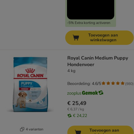
-5% Extra korting activeren
Toevoegen aan
winkelwagen
Royal Canin Medium Puppy
Hondenvoer
4 kg
Beoordeling: 4.6/5
(
980
)
€ 25,49
€ 6,37 / kg
€ 24,22
4 varianten
Toevoegen aan