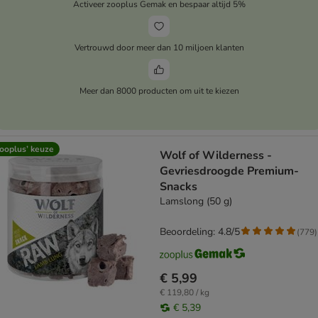
Activeer zooplus Gemak en bespaar altijd 5%
Vertrouwd door meer dan 10 miljoen klanten
Meer dan 8000 producten om uit te kiezen
ooplus’ keuze
Wolf of Wilderness -
Gevriesdroogde Premium-
Snacks
Lamslong (50 g)
Beoordeling: 4.8/5
(
779
)
€ 5,99
€ 119,80 / kg
€ 5,39