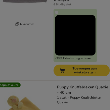
€ 94,49 / stuk
6 varianten
-30% Extra korting activeren
Toevoegen aan
winkelwagen
ooplus’ keuze
Puppy Knuffeldeken Quaxie
- 40 cm
1 stuk - Puppy Knuffeldeken
Quaxie