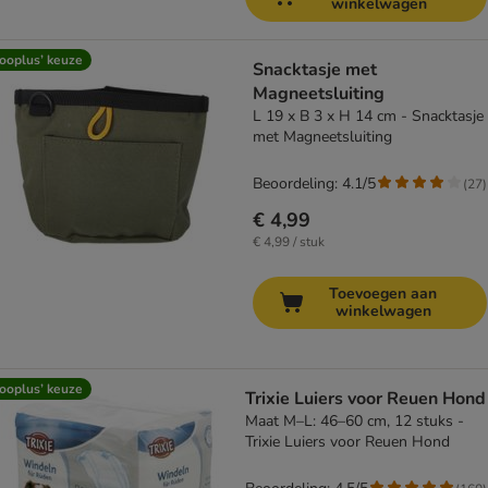
winkelwagen
ooplus’ keuze
Snacktasje met
Magneetsluiting
L 19 x B 3 x H 14 cm - Snacktasje
met Magneetsluiting
Beoordeling: 4.1/5
(
27
)
€ 4,99
€ 4,99 / stuk
Toevoegen aan
winkelwagen
ooplus’ keuze
Trixie Luiers voor Reuen Hond
Maat M–L: 46–60 cm, 12 stuks -
Trixie Luiers voor Reuen Hond