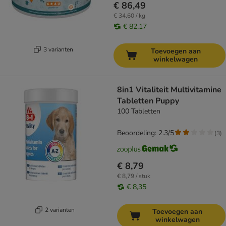
€ 86,49
€ 34,60 / kg
€ 82,17
3 varianten
Toevoegen aan
winkelwagen
8in1 Vitaliteit Multivitamine
Tabletten Puppy
100 Tabletten
Beoordeling: 2.3/5
(
3
)
€ 8,79
€ 8,79 / stuk
€ 8,35
2 varianten
Toevoegen aan
winkelwagen