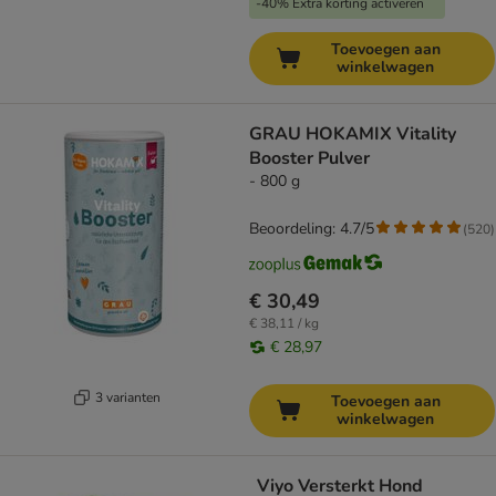
-40% Extra korting activeren
Toevoegen aan
winkelwagen
GRAU HOKAMIX Vitality
Booster Pulver
- 800 g
Beoordeling: 4.7/5
(
520
)
€ 30,49
€ 38,11 / kg
€ 28,97
3 varianten
Toevoegen aan
winkelwagen
Viyo Versterkt Hond