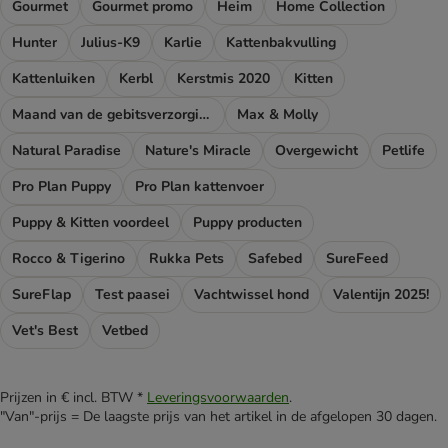
Gourmet
Gourmet promo
Heim
Home Collection
Hunter
Julius-K9
Karlie
Kattenbakvulling
Kattenluiken
Kerbl
Kerstmis 2020
Kitten
Maand van de gebitsverzorging
Max & Molly
Natural Paradise
Nature's Miracle
Overgewicht
Petlife
Pro Plan Puppy
Pro Plan kattenvoer
Puppy & Kitten voordeel
Puppy producten
Rocco & Tigerino
Rukka Pets
Safebed
SureFeed
SureFlap
Test paasei
Vachtwissel hond
Valentijn 2025!
Vet's Best
Vetbed
Prijzen in € incl. BTW *
Leveringsvoorwaarden
.
"Van"-prijs = De laagste prijs van het artikel in de afgelopen 30 dagen.