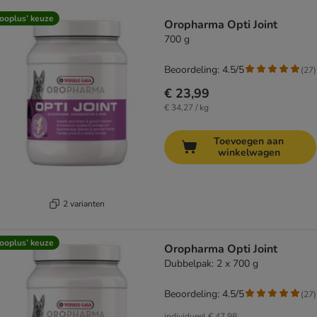
product items have been changed
ooplus’ keuze
Oropharma Opti Joint
700 g
Beoordeling: 4.5/5
(
27
)
€ 23,99
€ 34,27 / kg
Toevoegen aan
winkelwagen
2 varianten
ooplus’ keuze
Oropharma Opti Joint
Dubbelpak: 2 x 700 g
Beoordeling: 4.5/5
(
27
)
individueel
€ 47,98