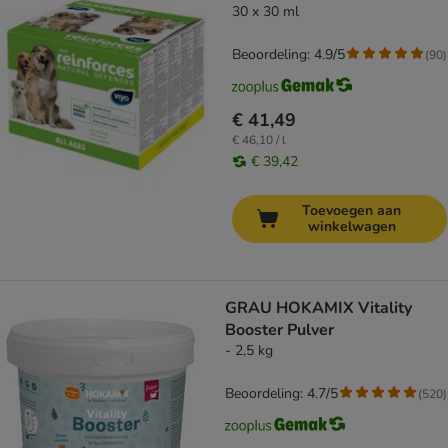
30 x 30 ml
Beoordeling: 4.9/5
(
90
)
€ 41,49
€ 46,10 / l
€ 39,42
Toevoegen aan
winkelwagen
GRAU HOKAMIX Vitality
Booster Pulver
- 2,5 kg
Beoordeling: 4.7/5
(
520
)