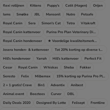
flexi rollijnen
Kittens
Puppy's
Catit (Hagen)
Orijen
Iams
Smølke
JBL
Mansonil
Nutro
Petsafe
Royal Canin
Sera
Simon's Cat
Tetra
Vitakraft
Royal Canin kattenvoer
Purina Pro Plan Veterinary Diets
Royal Canin hondenvoer
★ Voordelige kwaliteitsmerken
Josera honden- & kattenvoer
Tot 20% korting op diverse topmerken!
Hill's hondenvoer
Yarrah
Hill's kattenvoer
Perfect Fit
Cesar
Royal Canin
Whiskas
Sheba
Fokker
Seresto
Felix
Milbemax
15% korting op Purina Pro Plan
2 + 1 gratis! Crave
8in1
Advantix
Anibest
Animal event
Beeztees
Curver
DBL
Daily Deals 2020
Designed By Lotte
Felisept
Frontline