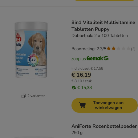
8in1 Vitaliteit Multivitamine
Tabletten Puppy
Dubbelpak: 2 x 100 Tabletten
Beoordeling: 2.3/5
(
3
)
individueel
€ 17,58
€ 16,19
€ 8,10 / stuk
€ 15,38
2 varianten
Toevoegen aan
winkelwagen
AniForte Rozenbottelpoeder
250 g