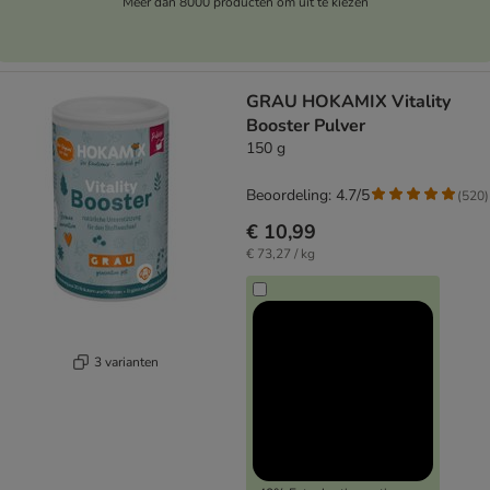
Meer dan 8000 producten om uit te kiezen
GRAU HOKAMIX Vitality
Booster Pulver
150 g
Beoordeling: 4.7/5
(
520
)
€ 10,99
€ 73,27 / kg
3 varianten