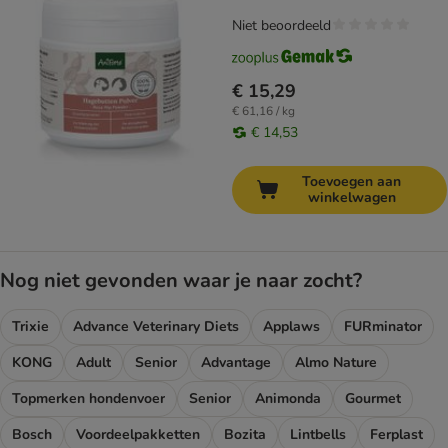
Niet beoordeeld
€ 15,29
€ 61,16 / kg
€ 14,53
Toevoegen aan
winkelwagen
Nog niet gevonden waar je naar zocht?
Trixie
Advance Veterinary Diets
Applaws
FURminator
KONG
Adult
Senior
Advantage
Almo Nature
Topmerken hondenvoer
Senior
Animonda
Gourmet
Bosch
Voordeelpakketten
Bozita
Lintbells
Ferplast