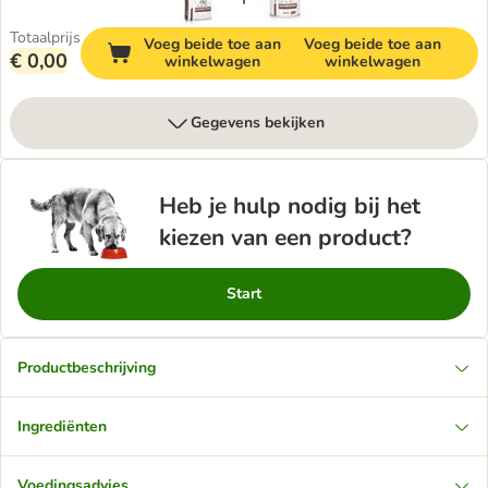
Totaalprijs
Voeg beide toe aan
Voeg beide toe aan
€ 0,00
winkelwagen
winkelwagen
Gegevens bekijken
Heb je hulp nodig bij het
kiezen van een product?
Start
Productbeschrijving
Ingrediënten
Voedingsadvies