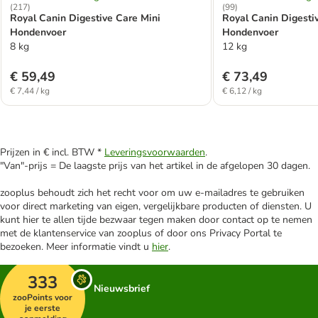
(
217
)
(
99
)
Royal Canin Digestive Care Mini
Royal Canin Digesti
Hondenvoer
Hondenvoer
8 kg
12 kg
€ 59,49
€ 73,49
€ 7,44 / kg
€ 6,12 / kg
Prijzen in € incl. BTW *
Leveringsvoorwaarden
.
"Van"-prijs = De laagste prijs van het artikel in de afgelopen 30 dagen.
zooplus behoudt zich het recht voor om uw e-mailadres te gebruiken
voor direct marketing van eigen, vergelijkbare producten of diensten. U
kunt hier te allen tijde bezwaar tegen maken door contact op te nemen
met de klantenservice van zooplus of door ons Privacy Portal te
bezoeken. Meer informatie vindt u
hier
.
333
Nieuwsbrief
zooPoints voor
je eerste