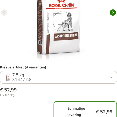
Kies je artikel (4 varianten)
7.5 kg
314477.8
€ 52,99
€ 7,07 / kg
Eenmalige
€ 52,99
levering