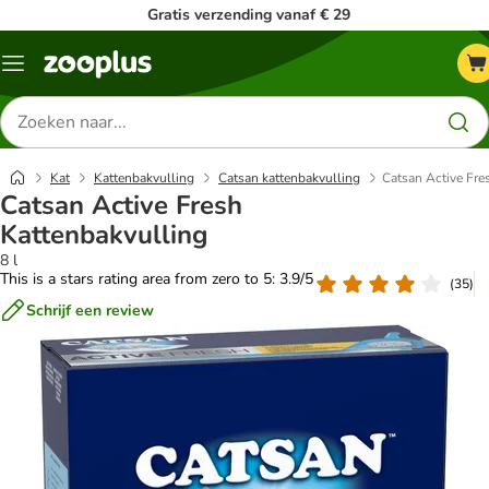
Gratis verzending vanaf € 29
Menu
Zoeken
naar
producten
Kat
Kattenbakvulling
Catsan kattenbakvulling
Catsan Active Fre
Catsan Active Fresh
Kattenbakvulling
8 l
This is a stars rating area from zero to 5: 3.9/5
(
35
)
Schrijf een review