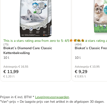
This is a stars rating area from zero to 5: 4/5
This is a stars rating 
(
75
)
(
484
)
Biokat´s Diamond Care Classic
Biokat´s Classic Fre
Kattenbakvulling
10 l
10 l
Adviesprijs € 16,55
Adviesprijs € 10,95
€ 11,99
€ 9,29
€ 1,20 / l
€ 0,93 / l
Prijzen in € incl. BTW *
Leveringsvoorwaarden
.
"Van"-prijs = De laagste prijs van het artikel in de afgelopen 30 dagen.