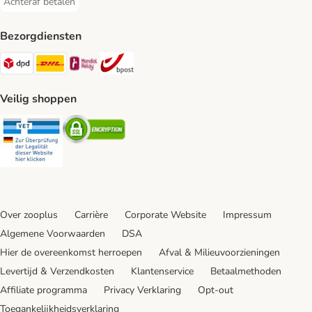
Achteraf betalen
Achteraf betalen Payment Method
Bezorgdiensten
Dpd Shipping Method
DHL Shipping Method
Mondial Relay Shipping Method
bpost Shipping Method
Veilig shoppen
Security
Security
Over zooplus
Carrière
Corporate Website
Impressum
Algemene Voorwaarden
DSA
Hier de overeenkomst herroepen
Afval & Milieuvoorzieningen
Levertijd & Verzendkosten
Klantenservice
Betaalmethoden
Affiliate programma
Privacy Verklaring
Opt-out
Toegankelijkheidsverklaring