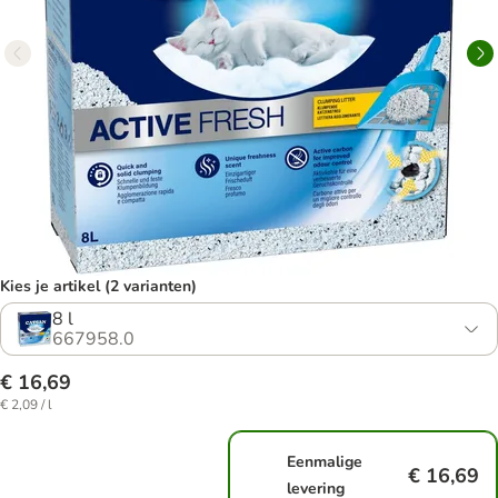
Kies je artikel (2 varianten)
8 l
667958.0
€ 16,69
€ 2,09 / l
Eenmalige
€ 16,69
levering