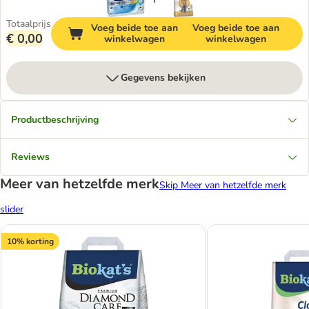
Totaalprijs
Voeg beide toe aan
Voeg beide toe aan
€ 0,00
winkelwagen
winkelwagen
Gegevens bekijken
Productbeschrijving
Reviews
Meer van hetzelfde merk
Skip Meer van hetzelfde merk
slider
10% korting