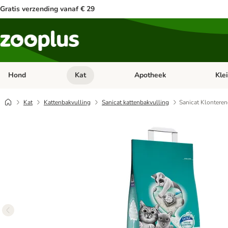
Gratis verzending vanaf € 29
Hond
Kat
Apotheek
Kle
Open categorie menu: Hond
Open categorie menu: Kat
Open 
Kat
Kattenbakvulling
Sanicat kattenbakvulling
Sanicat Klonteren