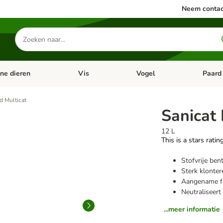
Neem contac
Zoeken
naar
producten
ine dieren
Vis
Vogel
Paard
categorie menu: Apotheek
Open categorie menu: Kleine dieren
Open categorie menu: Vis
Open cat
d Multicat
Sanicat 
12 L
This is a stars ratin
Stofvrije be
Sterk klonter
Aangename fri
Neutraliseert
...meer informatie