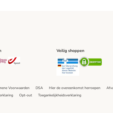
n
Veilig shoppen
ing Method
L Shipping Method
Mondial Relay Shipping Method
bpost Shipping Method
Security
Securit
mene Voorwaarden
DSA
Hier de overeenkomst herroepen
Afva
erklaring
Opt-out
Toegankelijkheidsverklaring