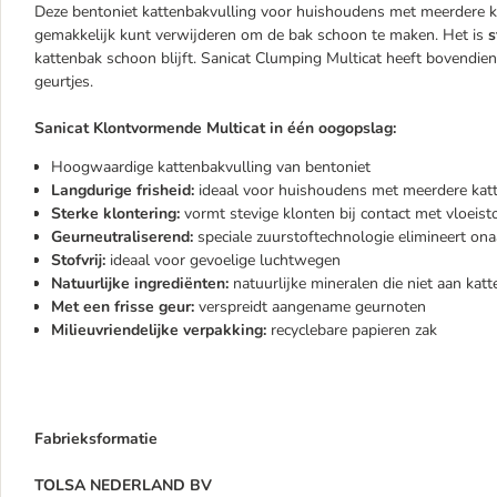
Deze bentoniet kattenbakvulling voor huishoudens met meerdere 
gemakkelijk kunt verwijderen om de bak schoon te maken. Het is
s
kattenbak schoon blijft. Sanicat Clumping Multicat heeft bovendi
geurtjes.
Sanicat Klontvormende Multicat in één oogopslag:
Hoogwaardige kattenbakvulling van bentoniet
Langdurige frisheid:
ideaal voor huishoudens met meerdere kat
Sterke klontering:
vormt stevige klonten bij contact met vloeis
Geurneutraliserend:
speciale zuurstoftechnologie elimineert o
Stofvrij:
ideaal voor gevoelige luchtwegen
Natuurlijke ingrediënten:
natuurlijke mineralen die niet aan kat
Met een frisse geur:
verspreidt aangename geurnoten
Milieuvriendelijke verpakking:
recyclebare papieren zak
Fabrieksformatie
TOLSA NEDERLAND BV