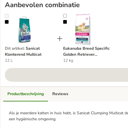
Aanbevolen combinatie
Sanicat Klonterend Multicat
Eukanuba Breed Specific Golden R
Dit artikel
:
Sanicat
Eukanuba Breed Specific
Klonterend Multicat
Golden Retriever
12 L
Hondenvoer
12 kg
Productbeschrijving
Reviews
Als je meerdere katten in huis hebt, is Sanicat Clumping Multicat d
een hygiënische omgeving.