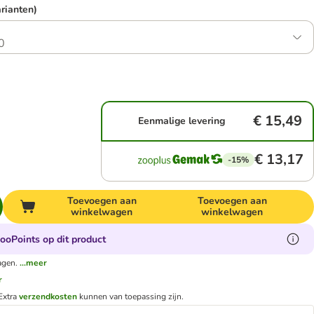
arianten)
0
€ 15,49
Eenmalige levering
€ 13,17
-15%
Toevoegen aan
Toevoegen aan
winkelwagen
winkelwagen
ooPoints op dit product
agen.
...meer
r
Extra
verzendkosten
kunnen van toepassing zijn.