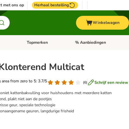
t met ons op
Herhaal bestelling
Winkelwagen
Topmerken
% Aanbiedingen
egorie menu: Vogel
Open categorie menu: Paard
Open categorie menu: Topmerke
Klonterend Multicat
g area from zero to 5: 3.7/5
Schrijf een review
(
6
)
ntoniet kattenbakvulling voor huishoudens met meerdere katten
end, plakt niet aan de pootjes
sse geur, speciale technologie
 onaangename geuren, langdurige frisheid