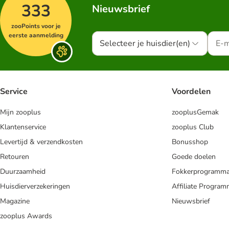
333
Nieuwsbrief
zooPoints voor je
eerste aanmelding
Selecteer je huisdier(en)
Service
Voordelen
Mijn zooplus
zooplusGemak
Klantenservice
zooplus Club
Levertijd & verzendkosten
Bonusshop
Retouren
Goede doelen
Duurzaamheid
Fokkerprogramm
Huisdierverzekeringen
Affiliate Progra
Magazine
Nieuwsbrief
zooplus Awards