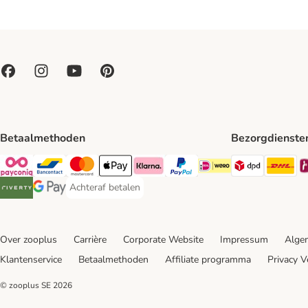
Betaalmethoden
Bezorgdienste
Dpd Shipp
DH
Payconiq Payment Method
Bancontact Payment Method
Mastercard Payment Method
Apple Pay Payment Method
Klarna Payment Method
PayPal Payment Method
iDeal Payment Method
Achteraf betalen
Achteraf betalen Payment Method
Riverty Payment Method
Google Pay Payment Method
Over zooplus
Carrière
Corporate Website
Impressum
Alge
Klantenservice
Betaalmethoden
Affiliate programma
Privacy V
© zooplus SE
2026