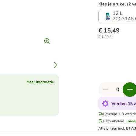
Kies je artikel (2 v
12 L
2003148.
€ 15,49
€ 1,29 / l
Meer informatie
Verdien 15 z
Levertijd 1-3 werkd
Retourbeleid
...mee
Alle prijzen incl. BTW.