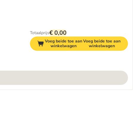
€ 0,00
Totaalprijs
Voeg beide toe aan
Voeg beide toe aan
winkelwagen
winkelwagen