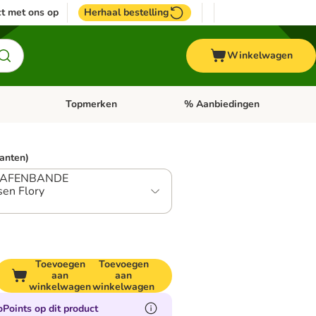
t met ons op
Herhaal bestelling
Winkelwagen
Topmerken
% Aanbiedingen
egorie menu: Vogel
Open categorie menu: Paard
Open categorie menu: Topmerke
ianten)
 HAFENBANDE
en Flory
Toevoegen
Toevoegen
aan
aan
winkelwagen
winkelwagen
Points op dit product