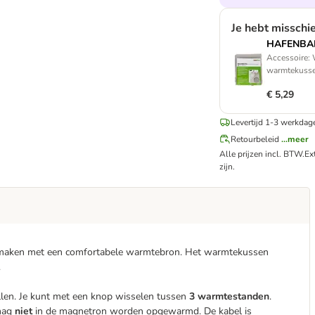
Je hebt misschi
HAFENBAN
Accessoire:
warmtekuss
€ 5,29
Levertijd 1-3 werkdag
Retourbeleid
...meer
Alle prijzen incl. BTW.
Ex
zijn.
ij maken met een comfortabele warmtebron. Het warmtekussen
.
llen. Je kunt met een knop wisselen tussen
3 warmtestanden
.
mag
niet
in de magnetron worden opgewarmd. De kabel is