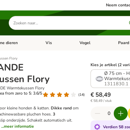
Neem contac
Zoeken
naar
producten
ine dieren
Vis
Vogel
Paard
categorie menu: Apotheek
Open categorie menu: Kleine dieren
Open categorie menu: Vis
Open cat
sen Flory
ANDE
Kies je artikel (2 var
Ø 75 cm -
ssen Flory
Warmtekuss
1311830.1
DE Warmtekussen Flory
rea from zero to 5: 3.6/5
€ 58,49
(
14
)
€ 58,49 / stuk
or kleine honden & katten.
Dikke rand
om
achinewasbare pluchen hoes.
3
slip onderzijde. Schakelt automatisch uit.
...meer informatie
Verdien 58 zoo