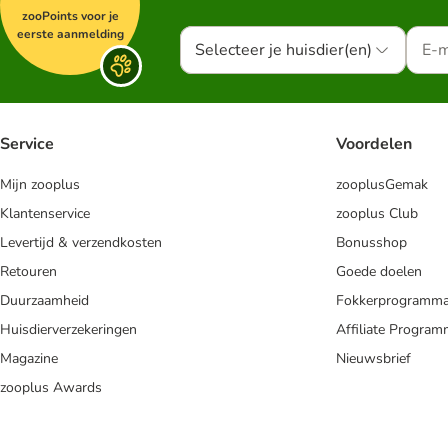
zooPoints voor je
eerste aanmelding
Selecteer je huisdier(en)
Service
Voordelen
Mijn zooplus
zooplusGemak
Klantenservice
zooplus Club
Levertijd & verzendkosten
Bonusshop
Retouren
Goede doelen
Duurzaamheid
Fokkerprogramm
Huisdierverzekeringen
Affiliate Progra
Magazine
Nieuwsbrief
zooplus Awards