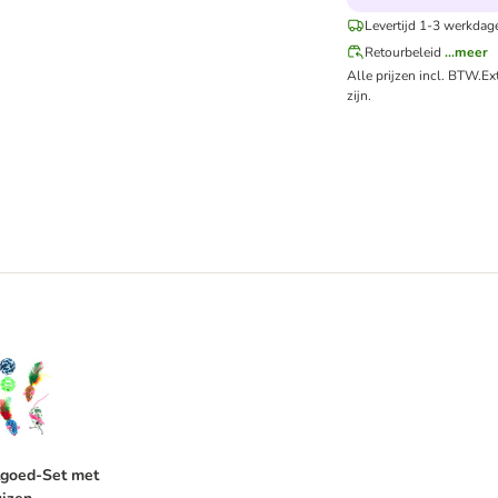
Levertijd 1-3 werkdag
Retourbeleid
...meer
Alle prijzen incl. BTW.
Ex
zijn.
elgoed-Set met Ballen & Muizen
lgoed-Set met