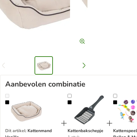
Aanbevolen combinatie
Kattenmand Vanilla
Kattenbakschepje
Kattenspe
Dit artikel
:
Kattenmand
Kattenbakschepje
Kattenspee