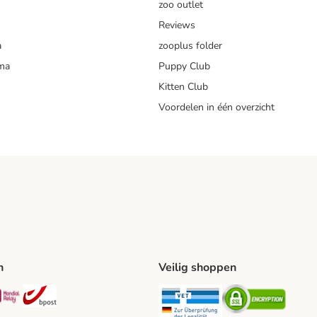
zoo outlet
Reviews
a
zooplus folder
mma
Puppy Club
Kitten Club
Voordelen in één overzicht
n
Veilig shoppen
ing Method
L Shipping Method
Mondial Relay Shipping Method
bpost Shipping Method
Security
Securit