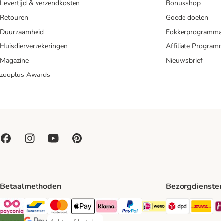
Levertijd & verzendkosten
Bonusshop
Retouren
Goede doelen
Duurzaamheid
Fokkerprogramm
Huisdierverzekeringen
Affiliate Progra
Magazine
Nieuwsbrief
zooplus Awards
Betaalmethoden
Bezorgdienste
Dpd Shipp
DH
Payconiq Payment Method
Bancontact Payment Method
Mastercard Payment Method
Apple Pay Payment Method
Klarna Payment Method
PayPal Payment Method
iDeal Payment Method