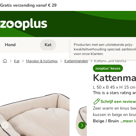
Gratis verzending vanaf € 29
Hond
Kat
Apotheek
Kle
Producten met een uitstekende prijs-
Open categorie menu: Hond
Open categorie menu: Kat
Open 
kwaliteitverhouding speciaal aanbevo
voor onze klanten.
Kat
Manden & holletjes
Kattenmanden
Kattenmand Vanilla
zooplus’ keuze
Kattenma
L 50 x B 45 x H 15 cm
This is a stars rating a
Schrijf een review
Zeer warm en knus bed
kussen in beige en bru
Beige / Bruin
...meer 