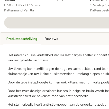
Vanilla
1 stuk
Ballen & M
L 50 x B 45 x H 15 cm -
12-delige Se
Kattenmand Vanilla
Kattenspeel
Ballen & Mu
Productbeschrijving
Reviews
Het uiterst knusse knuffelbed Vanilla laat hartjes sneller kloppen! N
van uw geliefde vachtneus.
Uw lieveling kan heerlijk tegen de hoge en zacht beklede rand leu
sluimerbedje kan uw kleine huiskamervriend urenlang slapen en sl
Door de lage instaphoogte kunnen ook kittens met hun korte pootj
Door het tweekleurige draaibare kussen in beige en bruin wordt het 
kunstleder siert de bovenste rand van het fleecebedje.
Het sluimerbedje heeft anti-slip-noppen aan de onderkant, zodat het