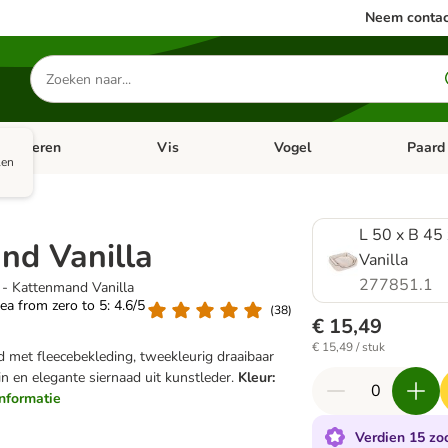
Neem contac
Zoeken
naar
producten
ine dieren
Vis
Vogel
Paard
categorie menu: Apotheek
Open categorie menu: Kleine dieren
Open categorie menu: Vis
Open cat
len
L 50 x B 45
nd Vanilla
Vanilla
277851.1
 - Kattenmand Vanilla
rea from zero to 5: 4.6/5
(
38
)
€ 15,49
€ 15,49 / stuk
 met fleecebekleding, tweekleurig draaibaar
in en elegante siernaad uit kunstleder.
Kleur:
informatie
Verdien 15 zoo