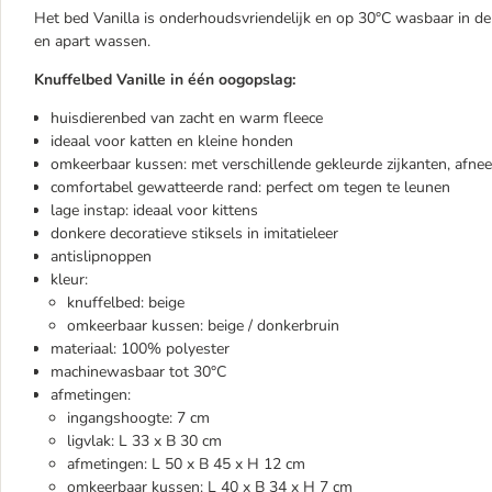
Het bed Vanilla is onderhoudsvriendelijk en op 30°C wasbaar in d
en apart wassen.
Knuffelbed Vanille in
éé
n oogopslag:
huisdierenbed van zacht en warm fleece
ideaal voor katten en kleine honden
omkeerbaar kussen: met verschillende gekleurde zijkanten, afnee
comfortabel gewatteerde rand: perfect om tegen te leunen
lage instap: ideaal voor kittens
donkere decoratieve stiksels in imitatieleer
antislipnoppen
kleur:
knuffelbed: beige
omkeerbaar kussen: beige / donkerbruin
materiaal: 100% polyester
machinewasbaar tot 30°C
afmetingen:
ingangshoogte: 7 cm
ligvlak: L 33 x B 30 cm
afmetingen: L 50 x B 45 x H 12 cm
omkeerbaar kussen: L 40 x B 34 x H 7 cm