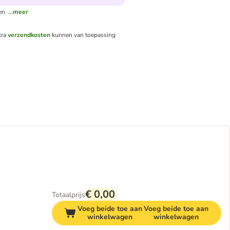
en.
...meer
tra
verzendkosten
kunnen van toepassing
€ 0,00
Totaalprijs
Voeg beide toe aan
Voeg beide toe aan
winkelwagen
winkelwagen