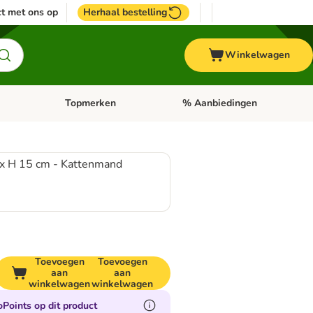
t met ons op
Herhaal bestelling
Winkelwagen
Topmerken
% Aanbiedingen
egorie menu: Vogel
Open categorie menu: Paard
Open categorie menu: Topmerke
 x H 15 cm - Kattenmand
Toevoegen
Toevoegen
aan
aan
winkelwagen
winkelwagen
Points op dit product