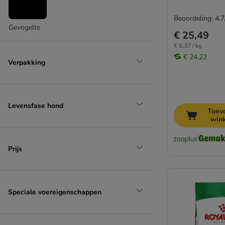
Beoordeling: 4.7
Gevogelte
€ 25,49
€ 6,37 / kg
€ 24,22
Verpakking
Levensfase hond
Toev
win
Prijs
Speciale voereigenschappen