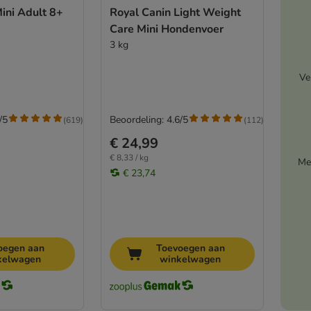
ini Adult 8+
Royal Canin Light Weight
Care Mini Hondenvoer
3 kg
Ve
/5
Beoordeling: 4.6/5
(
619
)
(
112
)
€ 24,99
€ 8,33 / kg
Me
€ 23,74
oegen aan
Toevoegen aan
kelwagen
winkelwagen