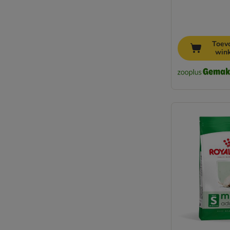
Toev
win