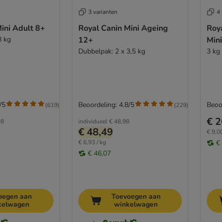
3 varianten
4 
ini Adult 8+
Royal Canin Mini Ageing
Roya
8 kg
12+
Min
Dubbelpak: 2 x 3,5 kg
3 kg
/5
Beoordeling: 4.8/5
Beoo
(
619
)
(
229
)
€ 2
98
individueel
€ 48,98
€ 48,49
€ 9,00
€ 6,93 / kg
€
€ 46,07
oegen aan
Toevoegen aan
kelwagen
winkelwagen