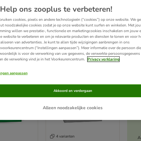
Help ons zooplus te verbeteren!
nrassen heeft Royal Canin Size - Mini ontwikkeld. Het is een voer dat speciaal is a
e gewicht, het biedt een goede bescherming van de huid en vacht en gaat de vormin
ruiken cookies, pixels en andere technologieën (“cookies”) op onze website. We g
ut noodzakelijke cookies zodat je op onze website kunt surfen en winkelen. Met jo
mming willen we prestatie-, functionele en marketingcookies inschakelen om jouw e
oducten
e website te verbeteren en om je relevante producten en diensten te tonen en voor h
aliseren van advertenties. Je kunt te allen tijde wijzigingen aanbrengen in ons
yvoorkeurencentrum (“Instellingen aanpassen”). Meer informatie over de persoon di
ve been changed
woordelijk is voor de verwerking van uw gegevens, de verwerkte persoonsgegevens 
zooplus’ keuze
an de verwerking vind je in het Voorkeurencentrum.
Privacy verklaring
lingen aanpassen
Akkoord en verdergaan
Alleen noodzakelijke cookies
4 varianten
A