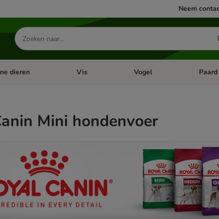
Neem contac
Zoeken
naar
producten
ine dieren
Vis
Vogel
Paard
categorie menu: Apotheek
Open categorie menu: Kleine dieren
Open categorie menu: Vis
Open cat
Canin Mini hondenvoer