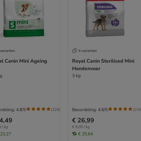
varianten
4 varianten
al Canin Mini Ageing
Royal Canin Sterilised Mini
Hondenvoer
kg
3 kg
rdeling: 4.8/5
Beoordeling: 4.6/5
(
229
)
(
234
4,49
€ 26,99
 / kg
€ 9,00 / kg
 23,27
€ 25,64