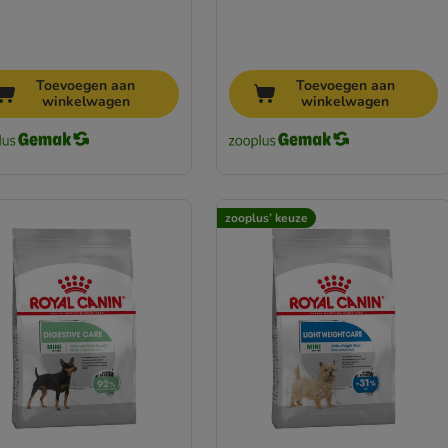
Toevoegen aan
Toevoegen aan
winkelwagen
winkelwagen
zooplus’ keuze