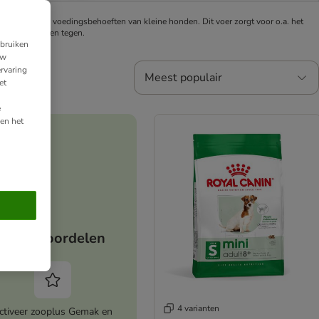
fgestemd op de voedingsbehoeften van kleine honden. Dit voer zorgt voor o.a. het
g van tandsteen tegen.
ebruiken
uw
rvaring
Meest populair
et
e
en het
Jouw voordelen
4 varianten
ctiveer zooplus Gemak en