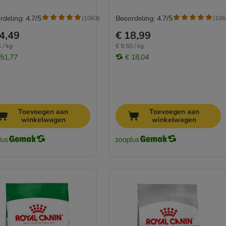
rdeling: 4.7/5
Beoordeling: 4.7/5
(
1063
)
(
106
4,49
€ 18,99
 / kg
€ 9,50 / kg
 51,77
€ 18,04
Toevoegen aan
Toevoegen aan
winkelwagen
winkelwagen