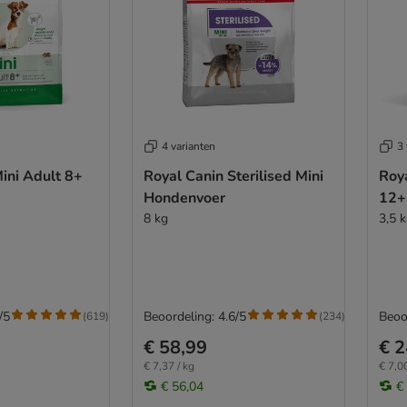
4 varianten
3 
ini Adult 8+
Royal Canin Sterilised Mini
Roy
Hondenvoer
12+
8 kg
3,5 
/5
Beoordeling: 4.6/5
Beoo
(
619
)
(
234
)
€ 58,99
€ 2
€ 7,37 / kg
€ 7,00
€ 56,04
€