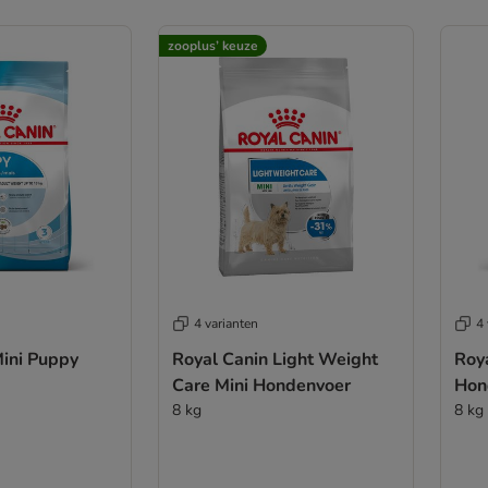
zooplus’ keuze
4 varianten
4 
Mini Puppy
Royal Canin Light Weight
Roy
Care Mini Hondenvoer
Hon
8 kg
8 kg