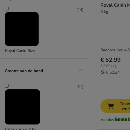
Royal Canin M
(
14
)
8 kg
Beoordeling: 4.8
Royal Canin Size
€ 52,99
€ 6,62 / kg
Grootte van de hond
€ 50,34
(
21
)
Toev
win
Extra klein < 4 kg