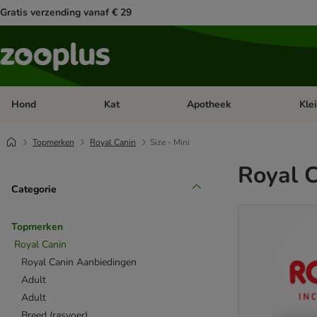
Gratis verzending vanaf € 29
Hond
Kat
Apotheek
Kle
Open categorie menu: Hond
Open categorie menu: Kat
Open 
Topmerken
Royal Canin
Size - Mini
Royal 
Categorie
Topmerken
Royal Canin
Royal Canin Aanbiedingen
Adult
Adult
Breed (rasvoer)