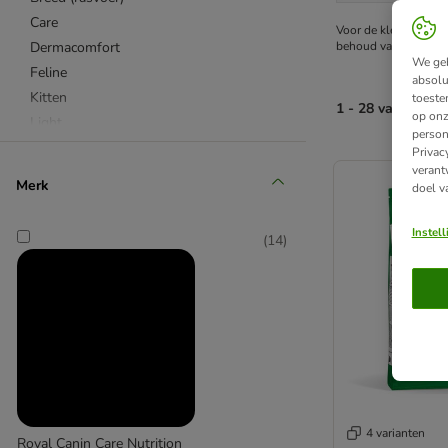
Care
Voor de kleine honde
behoud van het ideal
Dermacomfort
We geb
Feline
absolu
Kitten
toeste
1 - 28 van 28 pr
op onz
Light
person
Mature/Ageing
Privac
product items ha
verant
Mature/Ageing
Merk
doel v
Senior
Sensible/Digestive Care
Instel
(
14
)
Starter/Puppy/Junior
Sterilised
Veterinary
Size - Giant
Size - Maxi
Size - Medium
Size - Mini
Size - X-Small
4 varianten
Royal Canin Care Nutrition