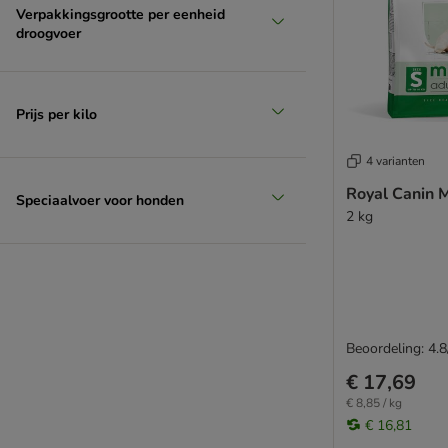
Verpakkingsgrootte per eenheid
droogvoer
Prijs per kilo
4 varianten
Royal Canin M
Speciaalvoer voor honden
2 kg
Beoordeling: 4.8
€ 17,69
€ 8,85 / kg
€ 16,81