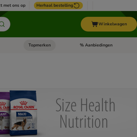
t met ons op
Herhaal bestelling
Winkelwagen
Topmerken
% Aanbiedingen
egorie menu: Vogel
Open categorie menu: Paard
Open categorie menu: Topmerke