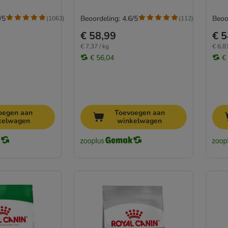
/5
Beoordeling: 4.6/5
Beoo
(
1063
)
(
112
)
€ 58,99
€ 5
€ 7,37 / kg
€ 6,81
€ 56,04
€
oegen aan
Toevoegen aan
kelwagen
winkelwagen