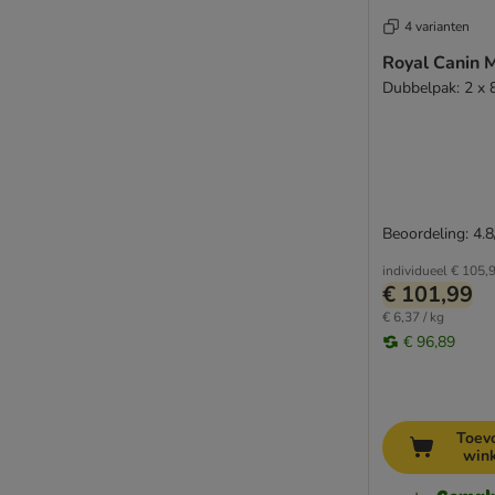
4 varianten
Royal Canin M
Dubbelpak: 2 x 
Beoordeling: 4.8
individueel
€ 105,
€ 101,99
€ 6,37 / kg
€ 96,89
Toev
win