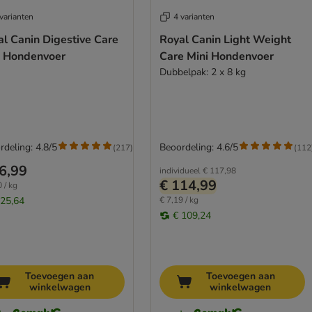
varianten
4 varianten
l Canin Digestive Care
Royal Canin Light Weight
i Hondenvoer
Care Mini Hondenvoer
Dubbelpak: 2 x 8 kg
rdeling: 4.8/5
Beoordeling: 4.6/5
(
217
)
(
112
6,99
individueel
€ 117,98
€ 114,99
 / kg
 25,64
€ 7,19 / kg
€ 109,24
Toevoegen aan
Toevoegen aan
winkelwagen
winkelwagen