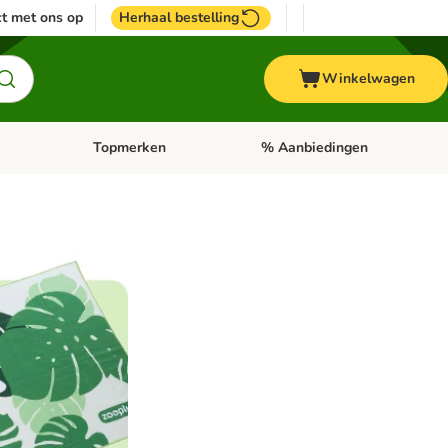
t met ons op
Herhaal bestelling
Winkelwagen
Topmerken
% Aanbiedingen
egorie menu: Vogel
Open categorie menu: Paard
Open categorie menu: Topmerke