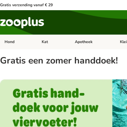
Gratis verzending vanaf € 29
Hond
Kat
Apotheek
Kle
Open categorie menu: Hond
Open categorie menu: Kat
Open 
Gratis een zomer handdoek!