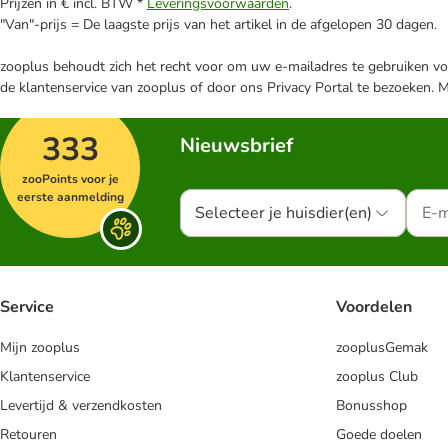
Prijzen in € incl. BTW *
Leveringsvoorwaarden
.
"Van"-prijs = De laagste prijs van het artikel in de afgelopen 30 dagen.
zooplus behoudt zich het recht voor om uw e-mailadres te gebruiken voo
de klantenservice van zooplus of door ons Privacy Portal te bezoeken. 
333
Nieuwsbrief
zooPoints voor je
eerste aanmelding
Selecteer je huisdier(en)
Service
Voordelen
Mijn zooplus
zooplusGemak
Klantenservice
zooplus Club
Levertijd & verzendkosten
Bonusshop
Retouren
Goede doelen