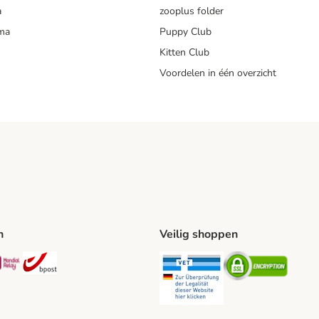
a
zooplus folder
mma
Puppy Club
Kitten Club
Voordelen in één overzicht
n
Veilig shoppen
ing Method
L Shipping Method
Mondial Relay Shipping Method
bpost Shipping Method
Security
Securit