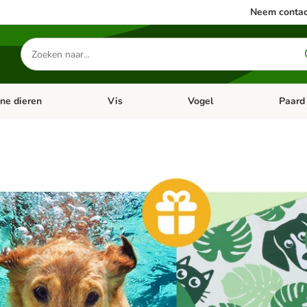
Neem contac
Zoeken
naar
producten
ine dieren
Vis
Vogel
Paard
categorie menu: Apotheek
Open categorie menu: Kleine dieren
Open categorie menu: Vis
Open cat