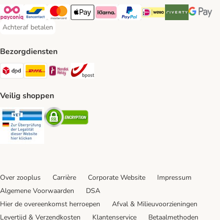
Payconiq Payment Method
Bancontact Payment Method
Mastercard Payment Method
Apple Pay Payment Method
Klarna Payment Method
PayPal Payment Method
iDeal Payment Method
Riverty Payment 
Google P
Achteraf betalen
Achteraf betalen Payment Method
Bezorgdiensten
Dpd Shipping Method
DHL Shipping Method
Mondial Relay Shipping Method
bpost Shipping Method
Veilig shoppen
Security
Security
Over zooplus
Carrière
Corporate Website
Impressum
Algemene Voorwaarden
DSA
Hier de overeenkomst herroepen
Afval & Milieuvoorzieningen
Levertijd & Verzendkosten
Klantenservice
Betaalmethoden