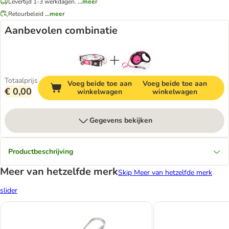
Levertijd 1-3 werkdagen.
...meer
Retourbeleid
...meer
Aanbevolen combinatie
Totaalprijs
Voeg beide toe aan
Voeg beide toe aan
€ 0,00
winkelwagen
winkelwagen
Gegevens bekijken
Productbeschrijving
Meer van hetzelfde merk
Skip Meer van hetzelfde merk
slider