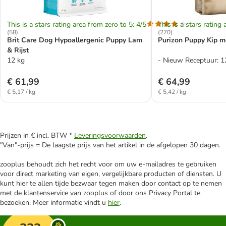
This is a stars rating area from zero to 5: 4/5
This is a stars rating 
(
58
)
(
270
)
Brit Care Dog Hypoallergenic Puppy Lam
Purizon Puppy Kip me
& Rijst
12 kg
- Nieuw Receptuur: 1
€ 61,99
€ 64,99
€ 5,17 / kg
€ 5,42 / kg
Prijzen in € incl. BTW *
Leveringsvoorwaarden
.
"Van"-prijs = De laagste prijs van het artikel in de afgelopen 30 dagen.
zooplus behoudt zich het recht voor om uw e-mailadres te gebruiken
voor direct marketing van eigen, vergelijkbare producten of diensten. U
kunt hier te allen tijde bezwaar tegen maken door contact op te nemen
met de klantenservice van zooplus of door ons Privacy Portal te
bezoeken. Meer informatie vindt u
hier
.