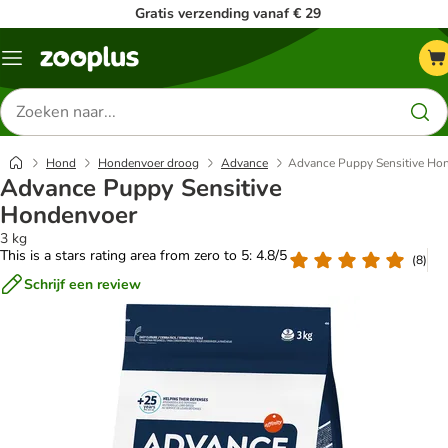
Gratis verzending vanaf € 29
Menu
Zoeken
naar
producten
Hond
Hondenvoer droog
Advance
Advance Puppy Sensitive Ho
Advance Puppy Sensitive
Hondenvoer
3 kg
This is a stars rating area from zero to 5: 4.8/5
(
8
)
Schrijf een review