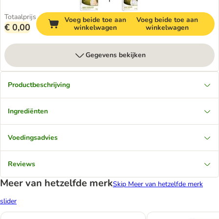
Totaalprijs
Voeg beide toe aan
Voeg beide toe aan
€ 0,00
winkelwagen
winkelwagen
Gegevens bekijken
Productbeschrijving
Ingrediënten
Voedingsadvies
Reviews
Meer van hetzelfde merk
Skip Meer van hetzelfde merk
slider