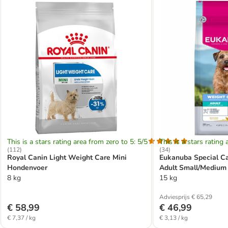
This is a stars rating area from zero to 5: 5/5
This is a stars rating 
(
112
)
(
34
)
Royal Canin Light Weight Care Mini
Eukanuba Special Ca
Hondenvoer
Adult Small/Medium
8 kg
15 kg
Adviesprijs € 65,29
€ 58,99
€ 46,99
€ 7,37 / kg
€ 3,13 / kg