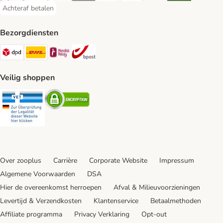
Achteraf betalen
Achteraf betalen Payment Method
Bezorgdiensten
Dpd Shipping Method
DHL Shipping Method
Mondial Relay Shipping Method
bpost Shipping Method
Veilig shoppen
Security
Security
Over zooplus
Carrière
Corporate Website
Impressum
Algemene Voorwaarden
DSA
Hier de overeenkomst herroepen
Afval & Milieuvoorzieningen
Levertijd & Verzendkosten
Klantenservice
Betaalmethoden
Affiliate programma
Privacy Verklaring
Opt-out