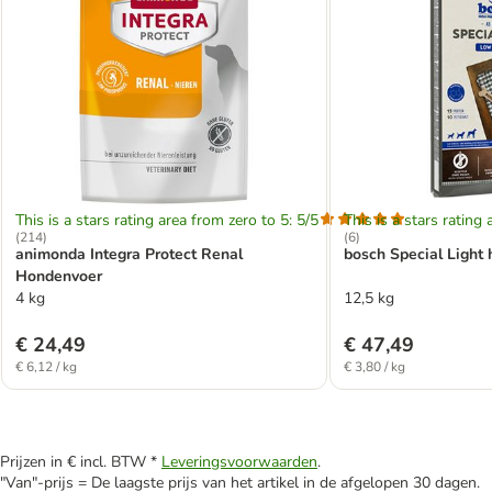
This is a stars rating area from zero to 5: 5/5
This is a stars rating 
(
214
)
(
6
)
animonda Integra Protect Renal
bosch Special Light
Hondenvoer
4 kg
12,5 kg
€ 24,49
€ 47,49
€ 6,12 / kg
€ 3,80 / kg
Prijzen in € incl. BTW *
Leveringsvoorwaarden
.
"Van"-prijs = De laagste prijs van het artikel in de afgelopen 30 dagen.