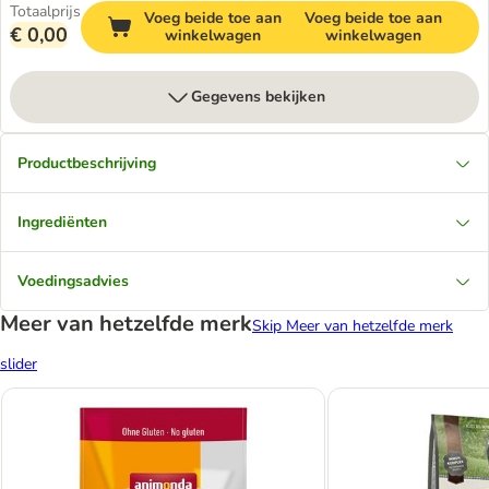
Totaalprijs
Voeg beide toe aan
Voeg beide toe aan
€ 0,00
winkelwagen
winkelwagen
Gegevens bekijken
Productbeschrijving
Ingrediënten
Voedingsadvies
Meer van hetzelfde merk
Skip Meer van hetzelfde merk
slider