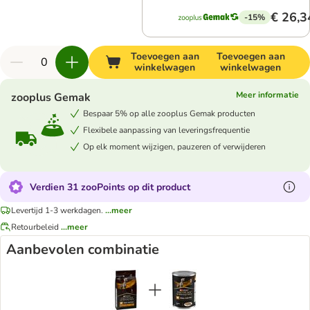
€ 26,3
-15%
Toevoegen aan
Toevoegen aan
winkelwagen
winkelwagen
Meer informatie
zooplus Gemak
Bespaar 5% op alle zooplus Gemak producten
Flexibele aanpassing van leveringsfrequentie
Op elk moment wijzigen, pauzeren of verwijderen
Verdien 31 zooPoints op dit product
Levertijd 1-3 werkdagen.
...meer
Retourbeleid
...meer
Aanbevolen combinatie