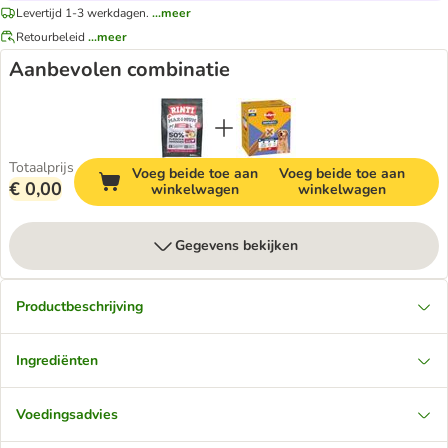
Levertijd 1-3 werkdagen.
...meer
Retourbeleid
...meer
Aanbevolen combinatie
Totaalprijs
Voeg beide toe aan
Voeg beide toe aan
€ 0,00
winkelwagen
winkelwagen
Gegevens bekijken
Productbeschrijving
Ingrediënten
Voedingsadvies