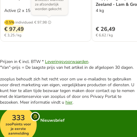
Zeeland - Lam & Gro
ze afzonderlijk
worden gekocht
Active (2 x 15 kg)
4 kg
-0.5%
individueel
€ 97,98
€ 97,49
€ 26,49
€ 3,25 / kg
€ 6,62 / kg
Prijzen in € incl. BTW *
Leveringsvoorwaarden
.
"Van"-prijs = De laagste prijs van het artikel in de afgelopen 30 dagen.
zooplus behoudt zich het recht voor om uw e-mailadres te gebruiken
voor direct marketing van eigen, vergelijkbare producten of diensten. U
kunt hier te allen tijde bezwaar tegen maken door contact op te nemen
met de klantenservice van zooplus of door ons Privacy Portal te
bezoeken. Meer informatie vindt u
hier
.
333
Nieuwsbrief
zooPoints voor
je eerste
aanmelding