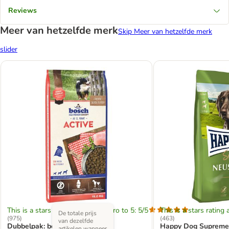
Reviews
Meer van hetzelfde merk
Skip Meer van hetzelfde merk
slider
This is a stars rating area from zero to 5: 5/5
This is a stars rating 
De totale prijs
(
975
)
(
463
)
van dezelfde
Dubbelpak: bosch
Happy Dog Supreme
artikelen wanneer