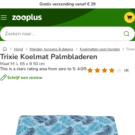
Gratis verzending vanaf € 29
Menu
Zoeken
naar
producten
Hond
Manden, kussens & dekens
Koelmatten voor honden
Trixi
Trixie Koelmat Palmbladeren
Maat M: L 65 x B 50 cm
This is a stars rating area from zero to 5: 4.0/5
(
4
)
Schrijf een review