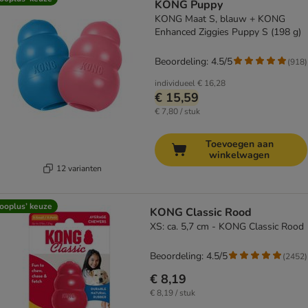
KONG Puppy
KONG Maat S, blauw + KONG
Enhanced Ziggies Puppy S (198 g)
Beoordeling: 4.5/5
(
918
)
individueel
€ 16,28
€ 15,59
€ 7,80 / stuk
Toevoegen aan
winkelwagen
12 varianten
ooplus’ keuze
KONG Classic Rood
XS: ca. 5,7 cm - KONG Classic Rood
Beoordeling: 4.5/5
(
2452
)
€ 8,19
€ 8,19 / stuk