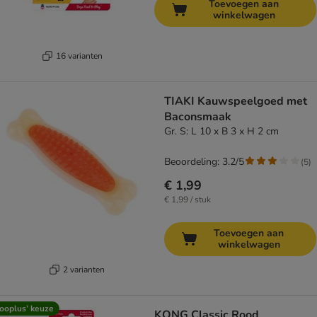
Toevoegen aan
winkelwagen
16 varianten
TIAKI Kauwspeelgoed met
Baconsmaak
Gr. S: L 10 x B 3 x H 2 cm
Beoordeling: 3.2/5
(
5
)
€ 1,99
€ 1,99 / stuk
Toevoegen aan
winkelwagen
2 varianten
ooplus’ keuze
KONG Classic Rood