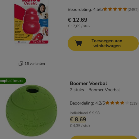
Beoordeling: 4.5/5
(
2452
)
€ 12,69
€ 12,69 / stuk
Toevoegen aan
winkelwagen
16 varianten
ooplus’ keuze
Boomer Voerbal
2 stuks - Boomer Voerbal
Beoordeling: 4.2/5
(
119
)
individueel
€ 9,98
€ 8,69
€ 4,35 / stuk