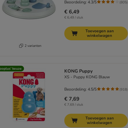
Beoordeling: 4.3/5
(
805
)
€ 6,49
€ 6,49 / stuk
Toevoegen aan
winkelwagen
2 varianten
ooplus’ keuze
KONG Puppy
XS - Puppy KONG Blauw
Beoordeling: 4.5/5
(
918
)
€ 7,69
€ 7,69 / stuk
Toevoegen aan
winkelwagen