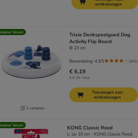
winkelwagen
ooplus’ keuze
Trixie Denkspeelgoed Dog
Activity Flip Board
Ø 23 cm
Beoordeling: 4.3/5
(
805
)
€ 6,19
€ 6,19 / stuk
Toevoegen aan
winkelwagen
2 varianten
ooplus’ keuze
KONG Classic Rood
L: ca. 10 cm - KONG Classic Rood