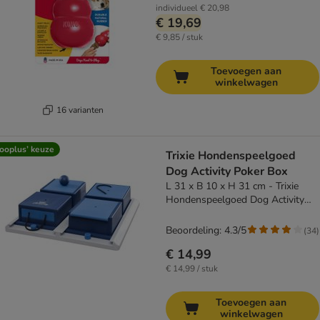
individueel
€ 20,98
€ 19,69
€ 9,85 / stuk
Toevoegen aan
winkelwagen
16 varianten
ooplus’ keuze
Trixie Hondenspeelgoed
Dog Activity Poker Box
L 31 x B 10 x H 31 cm - Trixie
Hondenspeelgoed Dog Activity
Poker Box
Beoordeling: 4.3/5
(
34
)
€ 14,99
€ 14,99 / stuk
Toevoegen aan
winkelwagen