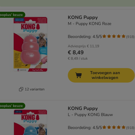
ooplus’ keuze
KONG Puppy
M - Puppy KONG Roze
Beoordeling: 4.5/5
(
918
)
Adviesprijs
€ 11,19
€ 8,49
€ 8,49 / stuk
Toevoegen aan
winkelwagen
12 varianten
ooplus’ keuze
KONG Puppy
L - Puppy KONG Blauw
Beoordeling: 4.5/5
(
918
)