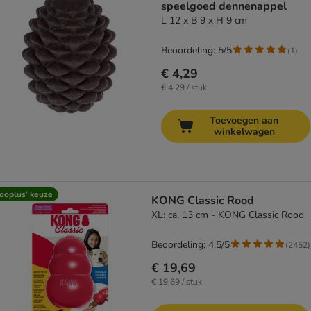
speelgoed dennenappel
L 12 x B 9 x H 9 cm
Beoordeling: 5/5
(
1
)
€ 4,29
€ 4,29 / stuk
Toevoegen aan
winkelwagen
ooplus’ keuze
KONG Classic Rood
XL: ca. 13 cm - KONG Classic Rood
Beoordeling: 4.5/5
(
2452
)
€ 19,69
€ 19,69 / stuk