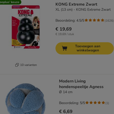
ooplus’ keuze
KONG Extreme Zwart
XL (13 cm) - KONG Extreme Zwart
Beoordeling: 4.5/5
(
1626
)
€ 19,69
€ 19,69 / stuk
Toevoegen aan
winkelwagen
10 varianten
Modern Living
hondenspeeltje Agness
Ø 14 cm
Beoordeling: 5/5
(
1
)
€ 6,69