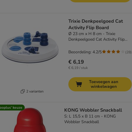
Trixie Denkpeelgoed Cat
Activity Flip Board
Ø 23 cm x H 8 cm - Trixie
Denkpeelgoed Cat Activity Flip
Board
Beoordeling: 4.2/5
(
28
)
€ 6,19
€ 6,19 / stuk
Toevoegen aan
winkelwagen
2 varianten
ooplus’ keuze
KONG Wobbler Snackball
S: L 15,5 x B 11 cm - KONG
Wobbler Snackball