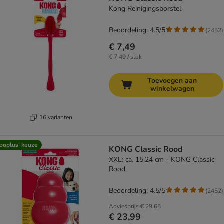
Kong Reinigingsborstel
Beoordeling: 4.5/5
(
2452
)
€ 7,49
€ 7,49 / stuk
Toevoegen aan
winkelwagen
16 varianten
ooplus’ keuze
KONG Classic Rood
XXL: ca. 15,24 cm - KONG Classic
Rood
Beoordeling: 4.5/5
(
2452
)
Adviesprijs
€ 29,65
€ 23,99