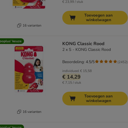
€ 23,99 / stuk
Toevoegen aan
winkelwagen
16 varianten
ooplus’ keuze
KONG Classic Rood
2 x S - KONG Classic Rood
Beoordeling: 4.5/5
(
2452
)
individueel
€ 15,58
€ 14,29
€ 7,15 / stuk
Toevoegen aan
winkelwagen
16 varianten
ooplus’ keuze