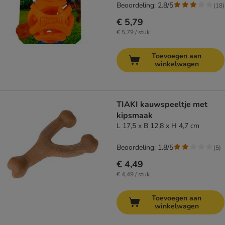
Beoordeling: 2.8/5
(
18
)
€ 5,79
€ 5,79 / stuk
Toevoegen aan
winkelwagen
TIAKI kauwspeeltje met
kipsmaak
L 17,5 x B 12,8 x H 4,7 cm
Beoordeling: 1.8/5
(
5
)
€ 4,49
€ 4,49 / stuk
Toevoegen aan
winkelwagen