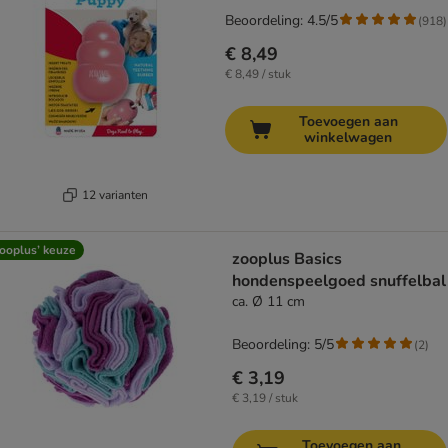
Beoordeling: 4.5/5
(
918
)
€ 8,49
€ 8,49 / stuk
Toevoegen aan
winkelwagen
12 varianten
ooplus’ keuze
zooplus Basics
hondenspeelgoed snuffelbal
ca. Ø 11 cm
Beoordeling: 5/5
(
2
)
€ 3,19
€ 3,19 / stuk
Toevoegen aan