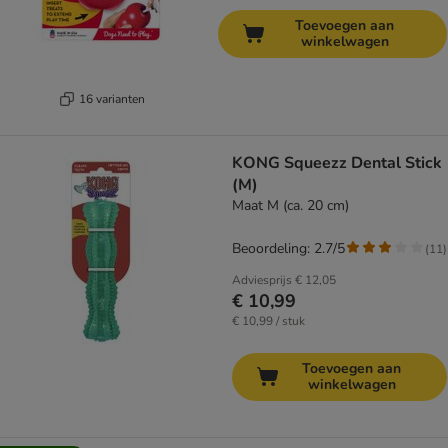
Toevoegen aan
winkelwagen
16 varianten
KONG Squeezz Dental Stick
(M)
Maat M (ca. 20 cm)
Beoordeling: 2.7/5
(
11
)
Adviesprijs
€ 12,05
€ 10,99
€ 10,99 / stuk
Toevoegen aan
winkelwagen