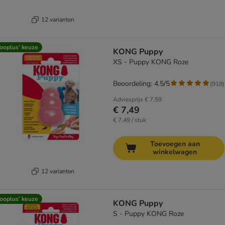
12 varianten
ooplus’ keuze
KONG Puppy
XS - Puppy KONG Roze
Beoordeling: 4.5/5
(
918
)
Adviesprijs
€ 7,59
€ 7,49
€ 7,49 / stuk
Toevoegen aan
winkelwagen
12 varianten
ooplus’ keuze
KONG Puppy
S - Puppy KONG Roze