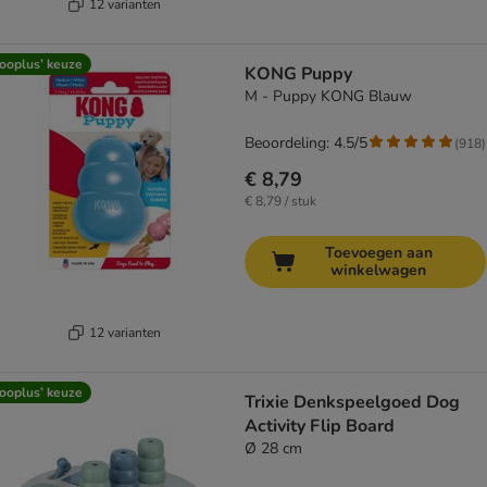
12 varianten
ooplus’ keuze
KONG Puppy
M - Puppy KONG Blauw
Beoordeling: 4.5/5
(
918
)
€ 8,79
€ 8,79 / stuk
Toevoegen aan
winkelwagen
12 varianten
ooplus’ keuze
Trixie Denkspeelgoed Dog
Activity Flip Board
Ø 28 cm