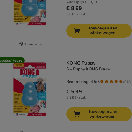
Adviesprijs
€ 13,19
€ 8,69
€ 8,69 / stuk
Toevoegen aan
winkelwagen
12 varianten
ooplus’ keuze
KONG Puppy
S - Puppy KONG Blauw
Beoordeling: 4.5/5
(
918
)
€ 5,99
€ 5,99 / stuk
Toevoegen aan
winkelwagen