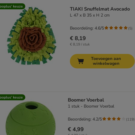
product items have been changed
ooplus’ keuze
TIAKI Snuffelmat Avocado
L 47 x B 35 x H 2 cm
Beoordeling: 4.6/5
(
5
)
€ 8,19
€ 8,19 / stuk
Toevoegen aan
winkelwagen
ooplus’ keuze
Boomer Voerbal
1 stuk - Boomer Voerbal
Beoordeling: 4.2/5
(
119
)
€ 4,99