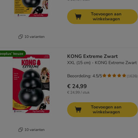
Toevoegen aan
winkelwagen
10 varianten
ooplus’ keuze
KONG Extreme Zwart
XXL (15 cm) - KONG Extreme Zwart
Beoordeling: 4.5/5
(
1626
)
€ 24,99
€ 24,99 / stuk
Toevoegen aan
winkelwagen
10 varianten