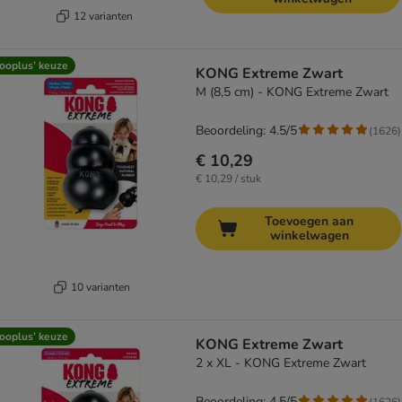
12 varianten
ooplus’ keuze
KONG Extreme Zwart
M (8,5 cm) - KONG Extreme Zwart
Beoordeling: 4.5/5
(
1626
)
€ 10,29
€ 10,29 / stuk
Toevoegen aan
winkelwagen
10 varianten
ooplus’ keuze
KONG Extreme Zwart
2 x XL - KONG Extreme Zwart
Beoordeling: 4.5/5
(
1626
)