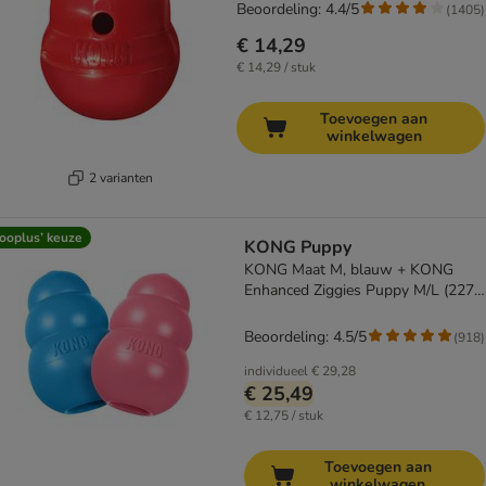
Beoordeling: 4.4/5
(
1405
)
€ 14,29
€ 14,29 / stuk
Toevoegen aan
winkelwagen
2 varianten
ooplus’ keuze
KONG Puppy
KONG Maat M, blauw + KONG
Enhanced Ziggies Puppy M/L (227
g)
Beoordeling: 4.5/5
(
918
)
individueel
€ 29,28
€ 25,49
€ 12,75 / stuk
Toevoegen aan
winkelwagen