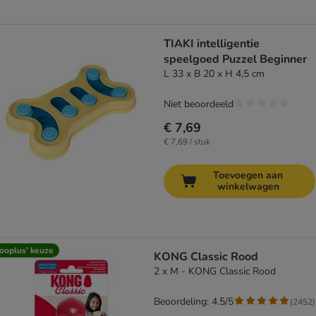
TIAKI intelligentie
speelgoed Puzzel Beginner
L 33 x B 20 x H 4,5 cm
Niet beoordeeld
€ 7,69
€ 7,69 / stuk
Toevoegen aan
winkelwagen
ooplus’ keuze
KONG Classic Rood
2 x M - KONG Classic Rood
Beoordeling: 4.5/5
(
2452
)