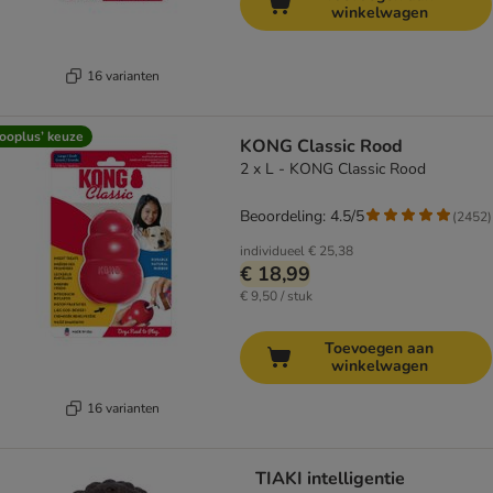
winkelwagen
16 varianten
ooplus’ keuze
KONG Classic Rood
2 x L - KONG Classic Rood
Beoordeling: 4.5/5
(
2452
)
individueel
€ 25,38
€ 18,99
€ 9,50 / stuk
Toevoegen aan
winkelwagen
16 varianten
TIAKI intelligentie