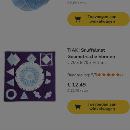
€ 6,69 / stuk
Toevoegen aan
winkelwagen
TIAKI Snuffelmat
Geometrische Vormen
L 70 x B 70 x H 1 cm
Beoordeling: 5/5
(
1
)
€ 12,49
€ 12,49 / stuk
Toevoegen aan
winkelwagen