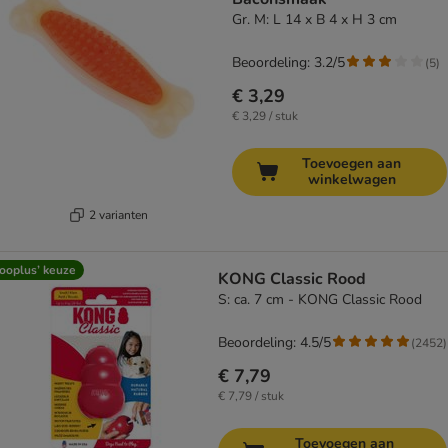
Gr. M: L 14 x B 4 x H 3 cm
Beoordeling: 3.2/5
(
5
)
€ 3,29
€ 3,29 / stuk
Toevoegen aan
winkelwagen
2 varianten
ooplus’ keuze
KONG Classic Rood
S: ca. 7 cm - KONG Classic Rood
Beoordeling: 4.5/5
(
2452
)
€ 7,79
€ 7,79 / stuk
Toevoegen aan