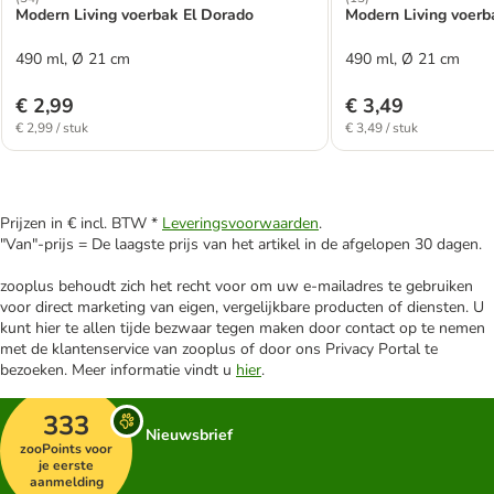
Modern Living voerbak El Dorado
Modern Living voerb
490 ml, Ø 21 cm
490 ml, Ø 21 cm
€ 2,99
€ 3,49
€ 2,99 / stuk
€ 3,49 / stuk
Prijzen in € incl. BTW *
Leveringsvoorwaarden
.
"Van"-prijs = De laagste prijs van het artikel in de afgelopen 30 dagen.
zooplus behoudt zich het recht voor om uw e-mailadres te gebruiken
voor direct marketing van eigen, vergelijkbare producten of diensten. U
kunt hier te allen tijde bezwaar tegen maken door contact op te nemen
met de klantenservice van zooplus of door ons Privacy Portal te
bezoeken. Meer informatie vindt u
hier
.
333
Nieuwsbrief
zooPoints voor
je eerste
aanmelding