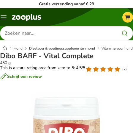
Gratis verzending vanaf € 29
Menu
Zoeken
naar
producten
Hond
Dieetvoer & voedingssupplementen hond
Vitamine voor hon
Dibo BARF - Vital Complete
450 g
This is a stars rating area from zero to 5: 4.5/5
(
2
)
Schrijf een review