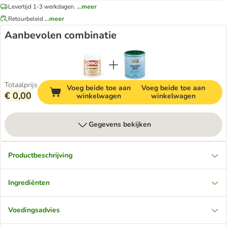
Levertijd 1-3 werkdagen.
...meer
Retourbeleid
...meer
Aanbevolen combinatie
Totaalprijs
Voeg beide toe aan
Voeg beide toe aan
€ 0,00
winkelwagen
winkelwagen
Gegevens bekijken
Productbeschrijving
Ingrediënten
Voedingsadvies