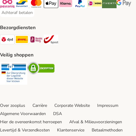
Payconiq Payment Method
Bancontact Payment Method
Mastercard Payment Method
Apple Pay Payment Method
Klarna Payment Method
PayPal Payment Method
iDeal Payment Method
Riverty Payment 
Google P
Achteraf betalen
Achteraf betalen Payment Method
Bezorgdiensten
Dpd Shipping Method
DHL Shipping Method
Mondial Relay Shipping Method
bpost Shipping Method
Veilig shoppen
Security
Security
Over zooplus
Carrière
Corporate Website
Impressum
Algemene Voorwaarden
DSA
Hier de overeenkomst herroepen
Afval & Milieuvoorzieningen
Levertijd & Verzendkosten
Klantenservice
Betaalmethoden