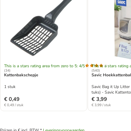
This is a stars rating area from zero to 5: 4/5
This is a stars rating 
(
34
)
(
540
)
Kattenbakschepje
Savic Hoekkattenbak
1 stuk
Savic Bag it Up Litter
tuks) - Savic Kattento
€ 0,49
€ 3,99
€ 0,49 / stuk
€ 3,99 / stuk
Prijzen in € incl. BTW *
Leveringsvoorwaarden
.