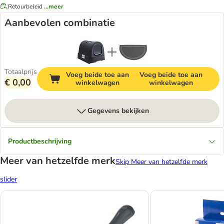
Retourbeleid
...meer
Aanbevolen combinatie
Totaalprijs
Voeg beide toe aan
Voeg beide toe aan
€ 0,00
winkelwagen
winkelwagen
Gegevens bekijken
Productbeschrijving
Meer van hetzelfde merk
Skip Meer van hetzelfde merk
slider