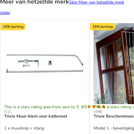
Meer van hetzelfde merk
Skip Meer van hetzelfde merk
slider
15% korting
15% korting
This is a stars rating area from zero to 5: 4/5
This is a stars rating 
(
11
)
(
448
)
Trixie Muur-klem voor kattennet
Trixie Beschermroos
1 x muurknip + stang
Model 1 - bevestiging