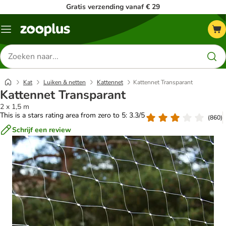
Gratis verzending vanaf € 29
Menu
Zoeken
naar
producten
Kat
Luiken & netten
Kattennet
Kattennet Transparant
Kattennet Transparant
2 x 1,5 m
This is a stars rating area from zero to 5: 3.3/5
(
860
)
Schrijf een review