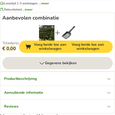
Levertijd 1-3 werkdagen.
...meer
Retourbeleid
...meer
Aanbevolen combinatie
Totaalprijs
Voeg beide toe aan
Voeg beide toe aan
€ 0,00
winkelwagen
winkelwagen
Gegevens bekijken
Productbeschrijving
Aanvullende informatie
Reviews