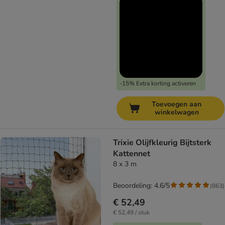
-15% Extra korting activeren
Toevoegen aan
winkelwagen
Trixie Olijfkleurig Bijtsterk
Kattennet
8 x 3 m
Beoordeling: 4.6/5
(
863
)
€ 52,49
€ 52,49 / stuk