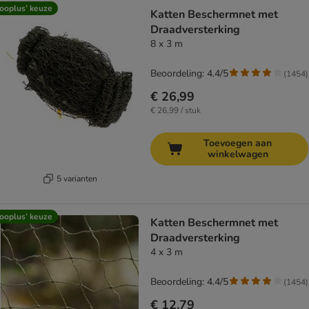
ooplus’ keuze
Katten Beschermnet met
Draadversterking
8 x 3 m
Beoordeling: 4.4/5
(
1454
)
€ 26,99
€ 26,99 / stuk
Toevoegen aan
winkelwagen
5 varianten
ooplus’ keuze
Katten Beschermnet met
Draadversterking
4 x 3 m
Beoordeling: 4.4/5
(
1454
)
€ 12,79