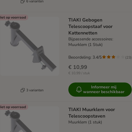
6 varianten
iet op voorraad
TIAKI Gebogen
Telescoopstaaf voor
Kattennetten
Bijpassende accessoires:
Muurklem (1 Stuk)
Beoordeling: 3.4/5
(
23
)
€ 10,99
€ 10,99 / stuk
Informeer mij
3 varianten
wanneer beschikbaar
iet op voorraad
TIAKI Muurklem voor
Telescoopstaven
Muurklem (1 stuk)