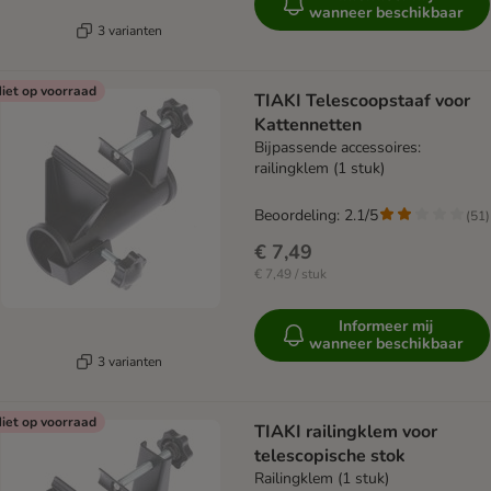
wanneer beschikbaar
3 varianten
iet op voorraad
TIAKI Telescoopstaaf voor
Kattennetten
Bijpassende accessoires:
railingklem (1 stuk)
Beoordeling: 2.1/5
(
51
)
€ 7,49
€ 7,49 / stuk
Informeer mij
wanneer beschikbaar
3 varianten
iet op voorraad
TIAKI railingklem voor
telescopische stok
Railingklem (1 stuk)