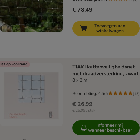
€ 78,49
Toevoegen aan
winkelwagen
iet op voorraad
TIAKI kattenveiligheidsnet
met draadversterking, zwart
8 x 3 m
Beoordeling: 4.5/5
(
13
)
€ 26,99
€ 26,99 / stuk
Informeer mij
wanneer beschikbaar