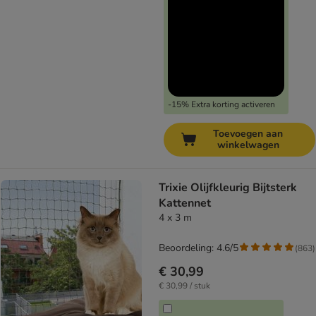
-15% Extra korting activeren
Toevoegen aan
winkelwagen
Trixie Olijfkleurig Bijtsterk
Kattennet
4 x 3 m
Beoordeling: 4.6/5
(
863
)
€ 30,99
€ 30,99 / stuk