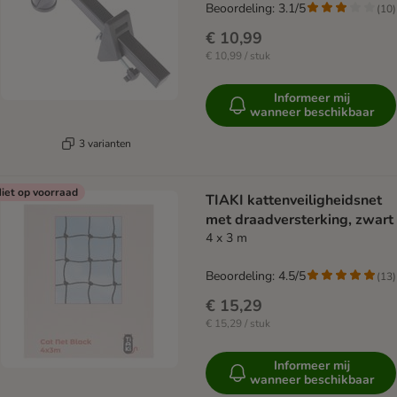
Beoordeling: 3.1/5
(
10
)
€ 10,99
€ 10,99 / stuk
Informeer mij
wanneer beschikbaar
3 varianten
iet op voorraad
TIAKI kattenveiligheidsnet
met draadversterking, zwart
4 x 3 m
Beoordeling: 4.5/5
(
13
)
€ 15,29
€ 15,29 / stuk
Informeer mij
wanneer beschikbaar