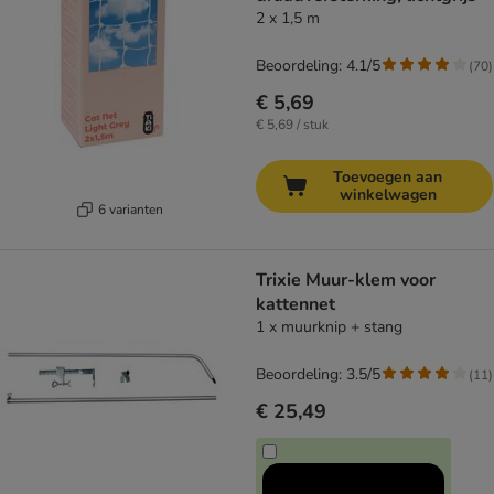
2 x 1,5 m
Beoordeling: 4.1/5
(
70
)
€ 5,69
€ 5,69 / stuk
Toevoegen aan
winkelwagen
6 varianten
Trixie Muur-klem voor
kattennet
1 x muurknip + stang
Beoordeling: 3.5/5
(
11
)
€ 25,49