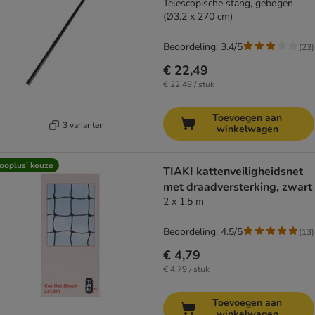
Telescopische stang, gebogen
(Ø3,2 x 270 cm)
Beoordeling: 3.4/5
(
23
)
€ 22,49
€ 22,49 / stuk
Toevoegen aan
3 varianten
winkelwagen
ooplus’ keuze
TIAKI kattenveiligheidsnet
met draadversterking, zwart
2 x 1,5 m
Beoordeling: 4.5/5
(
13
)
€ 4,79
€ 4,79 / stuk
Toevoegen aan
winkelwagen