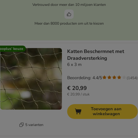
Vertrouwd door meer dan 10 miljoen klanten
Meer dan 8000 producten om uit te kiezen
ooplus’ keuze
Katten Beschermnet met
Draadversterking
6 x 3 m
Beoordeling: 4.4/5
(
1454
)
€ 20,99
€ 20,99 / stuk
Toevoegen aan
winkelwagen
5 varianten