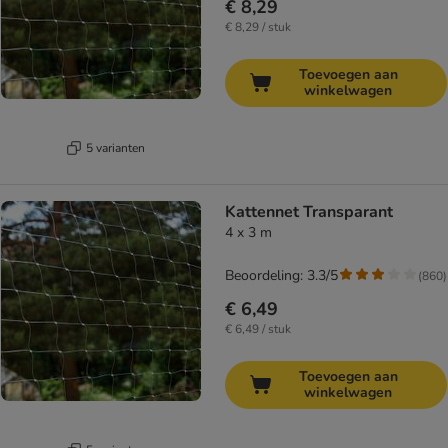
€ 8,29
€ 8,29 / stuk
Toevoegen aan
winkelwagen
5 varianten
Kattennet Transparant
4 x 3 m
Beoordeling: 3.3/5
(
860
)
€ 6,49
€ 6,49 / stuk
Toevoegen aan
winkelwagen