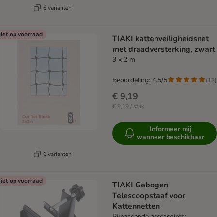
6 varianten
iet op voorraad
TIAKI kattenveiligheidsnet
met draadversterking, zwart
3 x 2 m
Beoordeling: 4.5/5
(
13
)
€ 9,19
€ 9,19 / stuk
Informeer mij
wanneer beschikbaar
6 varianten
iet op voorraad
TIAKI Gebogen
Telescoopstaaf voor
Kattennetten
Bijpassende accessoires: