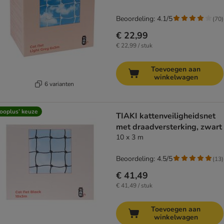
Beoordeling: 4.1/5
(
70
)
€ 22,99
€ 22,99 / stuk
Toevoegen aan
winkelwagen
6 varianten
ooplus’ keuze
TIAKI kattenveiligheidsnet
met draadversterking, zwart
10 x 3 m
Beoordeling: 4.5/5
(
13
)
€ 41,49
€ 41,49 / stuk
Toevoegen aan
winkelwagen