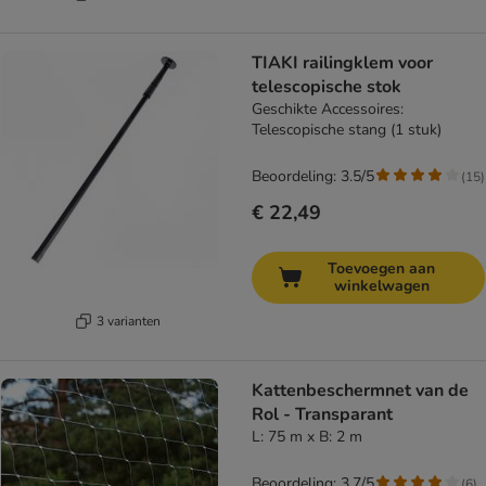
TIAKI railingklem voor
telescopische stok
Geschikte Accessoires:
Telescopische stang (1 stuk)
Beoordeling: 3.5/5
(
15
)
€ 22,49
Toevoegen aan
winkelwagen
3 varianten
Kattenbeschermnet van de
Rol - Transparant
L: 75 m x B: 2 m
Beoordeling: 3.7/5
(
6
)