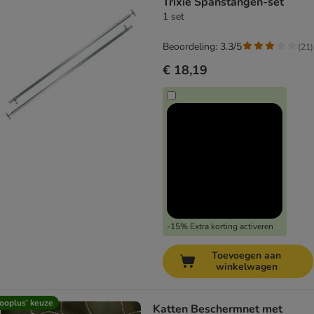
Trixie Spanstangen-set
1 set
Beoordeling: 3.3/5
(
21
)
€ 18,19
-15% Extra korting activeren
Toevoegen aan
winkelwagen
ooplus’ keuze
Katten Beschermnet met