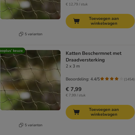
€ 12,79 / stuk
Toevoegen aan
winkelwagen
5 varianten
ooplus’ keuze
Katten Beschermnet met
Draadversterking
2 x 3 m
Beoordeling: 4.4/5
(
1454
)
€ 7,99
€ 7,99 / stuk
Toevoegen aan
winkelwagen
5 varianten