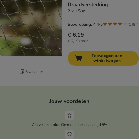
Draadversterking
2 x 1,5 m
Beoordeling: 4.4/5
(
1454
)
€ 6,19
€ 6,19 / stuk
Toevoegen aan
winkelwagen
5 varianten
Jouw voordelen
Activeer zooplus Gemak en bespaar altijd 5%