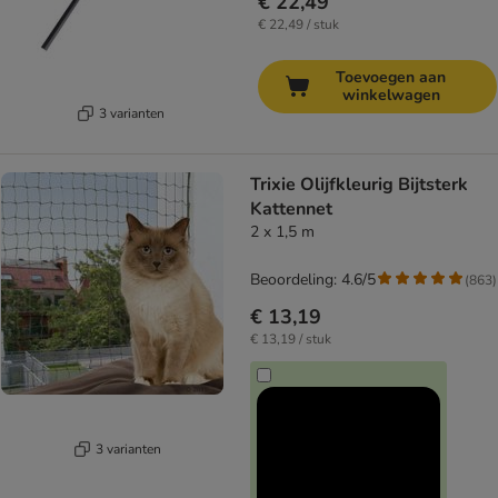
€ 22,49
€ 22,49 / stuk
Toevoegen aan
winkelwagen
3 varianten
Trixie Olijfkleurig Bijtsterk
Kattennet
2 x 1,5 m
Beoordeling: 4.6/5
(
863
)
€ 13,19
€ 13,19 / stuk
3 varianten