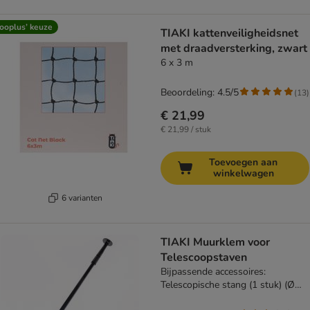
ooplus’ keuze
TIAKI kattenveiligheidsnet
met draadversterking, zwart
6 x 3 m
Beoordeling: 4.5/5
(
13
)
€ 21,99
€ 21,99 / stuk
Toevoegen aan
winkelwagen
6 varianten
TIAKI Muurklem voor
Telescoopstaven
Bijpassende accessoires:
Telescopische stang (1 stuk) (Ø
3.2 x 300 cm)