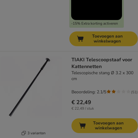
-15% Extra korting activeren
Toevoegen aan
winkelwagen
TIAKI Telescoopstaaf voor
Kattennetten
Telescopische stang Ø 3.2 x 300
cm
Beoordeling: 2.1/5
(
51
)
€ 22,49
€ 22,49 / stuk
Toevoegen aan
winkelwagen
3 varianten