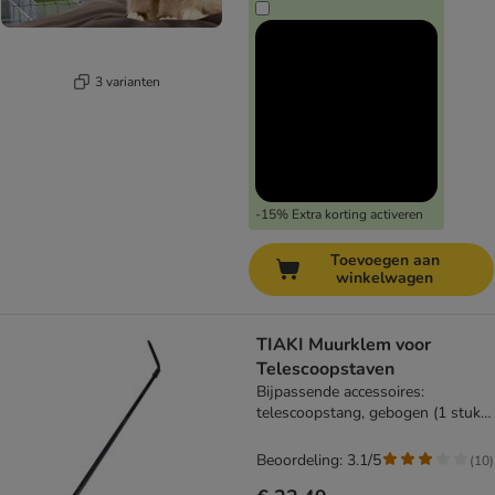
3 varianten
-15% Extra korting activeren
Toevoegen aan
winkelwagen
TIAKI Muurklem voor
Telescoopstaven
Bijpassende accessoires:
telescoopstang, gebogen (1 stuk)
Ø3,2 x 270 cm
Beoordeling: 3.1/5
(
10
)