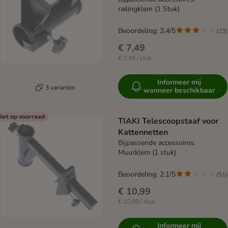
railingklem (1 Stuk)
Beoordeling: 3.4/5
(
23
)
€ 7,49
€ 7,49 / stuk
Informeer mij
3 varianten
wanneer beschikbaar
iet op voorraad
TIAKI Telescoopstaaf voor
Kattennetten
Bijpassende accessoires:
Muurklem (1 stuk)
Beoordeling: 2.1/5
(
51
)
€ 10,99
€ 10,99 / stuk
Informeer mij