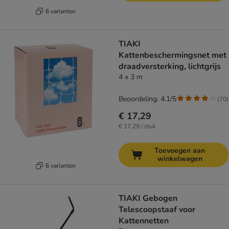
6 varianten
TIAKI
Kattenbeschermingsnet met
draadversterking, lichtgrijs
4 x 3 m
Beoordeling: 4.1/5
(
70
)
€ 17,29
€ 17,29 / stuk
Toevoegen aan
winkelwagen
6 varianten
TIAKI Gebogen
Telescoopstaaf voor
Kattennetten