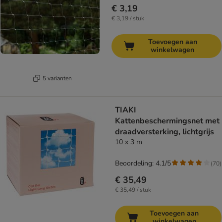
€ 3,19
€ 3,19 / stuk
Toevoegen aan
winkelwagen
5 varianten
TIAKI
Kattenbeschermingsnet met
draadversterking, lichtgrijs
10 x 3 m
Beoordeling: 4.1/5
(
70
)
€ 35,49
€ 35,49 / stuk
Toevoegen aan
winkelwagen