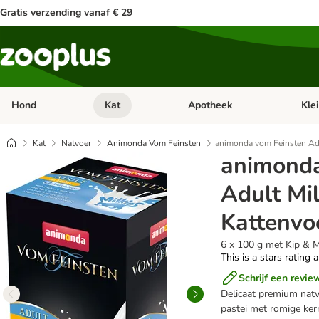
Gratis verzending vanaf € 29
Hond
Kat
Apotheek
Kle
Open categorie menu: Hond
Open categorie menu: Kat
Open 
Kat
Natvoer
Animonda Vom Feinsten
animonda vom Feinsten Adu
animonda
Adult Mil
Kattenvo
6 x 100 g met Kip & 
This is a stars rating 
Schrijf een revie
Delicaat premium natv
pastei met romige ker