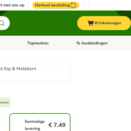
t met ons op
Herhaal bestelling
Winkelwagen
Topmerken
% Aanbiedingen
egorie menu: Vogel
Open categorie menu: Paard
Open categorie menu: Topmerke
et Kip & Melkkern
iveren
Eenmalige
€ 7,49
levering