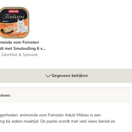
 100 g Kattenvoer
nimonda vom Feinsten Adult met Smulvulling 6 x 100 g Kattenvoer
monda vom Feinsten
lt met Smulvulling 6 x
 g Kattenvoer
, Zalmfilet & Spinazie
Gegevens bekijken
views
elegenheden: animonda vom Feinsten Adult Milkies is een
 bij iedere maaltijd. De pastei wordt met veel vlees bereid en