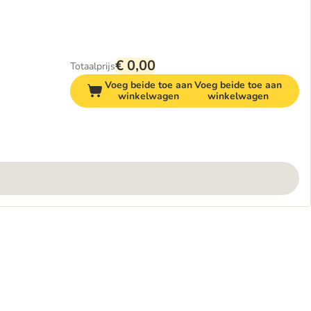
€ 0,00
Totaalprijs
Voeg beide toe aan
Voeg beide toe aan
winkelwagen
winkelwagen