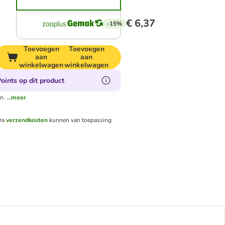
€ 6,37
-15%
Toevoegen
Toevoegen
aan
aan
winkelwagen
winkelwagen
oints op dit product
n.
...meer
tra
verzendkosten
kunnen van toepassing