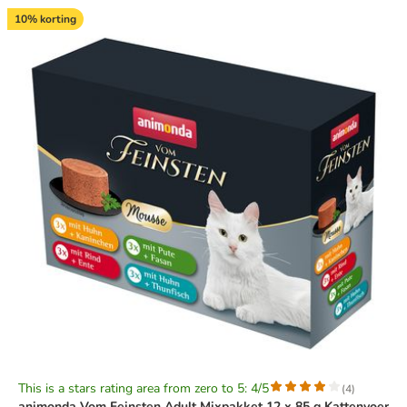
10% korting
This is a stars rating area from zero to 5: 4/5
(
4
)
animonda Vom Feinsten Adult Mixpakket 12 x 85 g Kattenvoer