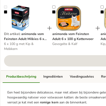
animonda vom Feinsten Adult Milkies 6 x 100 g Kattenvoer
animonda vom Feinsten Adult 6 x
a
Dit artikel
:
animonda vom
animonda vom Feinsten
ani
Feinsten Adult Milkies 6 x
Adult 6 x 100 g Kattenvoer
Adu
100 g Kattenvoer
6 x 100 g met Kip &
Gevogelte & Kalf
100
Kip
Melkkern
Productbeschrijving
Ingrediënten
Voedingsadvies
Re
Een heel bijzondere delicatesse, maar niet alleen bij bijzondere g
hoogwaardig natvoer voor volwassen katten: de beste smaakervaring
verrast je kat met een
romige kern
aan de binnenkant.