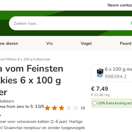
Neem contac
Zoeken
naar
producten
ine dieren
Vis
Vogel
Paard
categorie menu: Apotheek
Open categorie menu: Kleine dieren
Open categorie menu: Vis
Open cat
lt Milkies 6 x 100 g Kattenvoer
 vom Feinsten
6 x 100 g m
998394.2
kies 6 x 100 g
€ 7,49
er
€ 12,48 / kg
Melkkern
-10% Extra korting act
area from zero to 5: 3.0/5
(
2
)
w
oer voor volwassen katten (1-6 jaar). Hartige
n/ Graanvrije receptuur en zonder toegevoegde