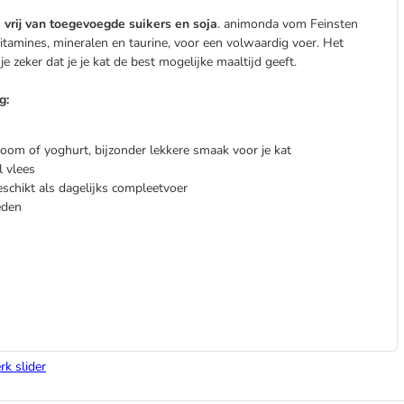
n
vrij van toegevoegde suikers en soja
. animonda vom Feinsten
 vitamines, mineralen en taurine, voor een volwaardig voer. Het
je zeker dat je je kat de best mogelijke maaltijd geeft.
g:
room of yoghurt, bijzonder lekkere smaak voor je kat
 vlees
eschikt als dagelijks compleetvoer
eden
rk slider