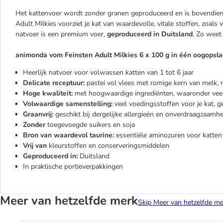
Het kattenvoer wordt zonder granen geproduceerd en is bovendie
Adult Milkies voorziet je kat van waardevolle, vitale stoffen, zoals
natvoer is een premium voer,
geproduceerd in Duitsland
. Zo weet 
animonda vom Feinsten Adult Milkies 6 x 100 g in één oogopsla
Heerlijk natvoer voor volwassen katten van 1 tot 6 jaar
Delicate receptuur:
pastei vol vlees met romige kern van melk, 
Hoge kwaliteit:
met hoogwaardige ingrediënten, waaronder veel
Volwaardige samenstelling:
veel voedingsstoffen voor je kat, g
Graanvrij:
geschikt bij dergelijke allergieën en onverdraagzaamh
Zonder
toegevoegde suikers en soja
Bron van waardevol taurine:
essentiële aminozuren voor katten
Vrij van
kleurstoffen en conserveringsmiddelen
Geproduceerd in:
Duitsland
In praktische portieverpakkingen
Meer van hetzelfde merk
Skip Meer van hetzelfde me